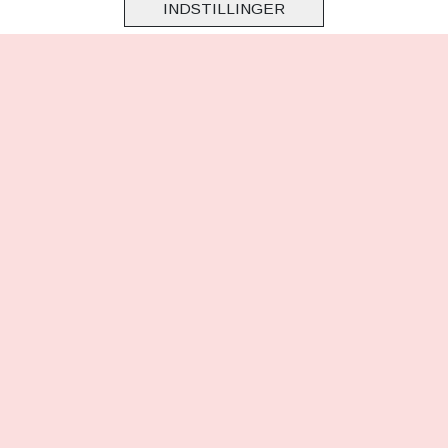
INDSTILLINGER
Virksomhedsoplysninger
Cookie & Privatlivsoplysninger
CSR - vi tager ansvar
Tilmeld nyhedsbrev
FØLG OS
Facebook
Instagram
TikTok
HER KAN DU BETALE MED