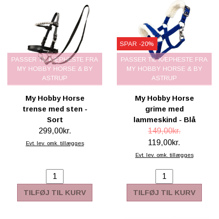
SPAR -20%
PASSER TIL KÆPHESTE FRA
PASSER TIL KÆPHESTE FRA
MY HOBBY HORSE & BY
MY HOBBY HORSE & BY
ASTRUP
ASTRUP
My Hobby Horse
My Hobby Horse
trense med sten -
grime med
Sort
lammeskind - Blå
299,00kr.
149,00kr.
119,00kr.
Evt. lev. omk. tillægges
Evt. lev. omk. tillægges
TILFØJ TIL KURV
TILFØJ TIL KURV