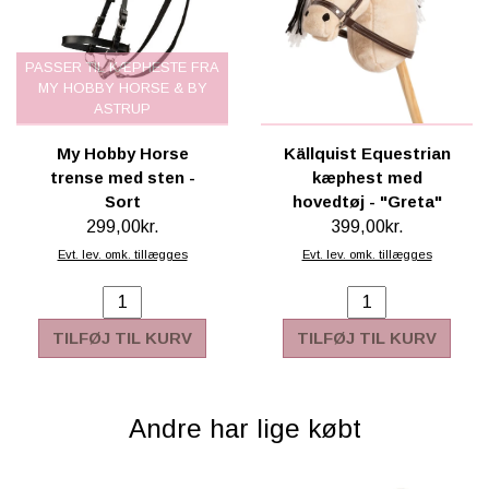
PASSER TIL KÆPHESTE FRA
MY HOBBY HORSE & BY
ASTRUP
My Hobby Horse
Källquist Equestrian
trense med sten -
kæphest med
Sort
hovedtøj - "Greta"
299,00kr.
399,00kr.
Evt. lev. omk. tillægges
Evt. lev. omk. tillægges
TILFØJ TIL KURV
TILFØJ TIL KURV
Andre har lige købt