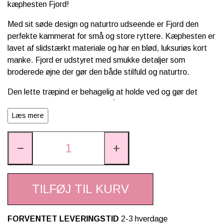
kæphesten Fjord!
Med sit søde design og naturtro udseende er Fjord den
perfekte kammerat for små og store ryttere. Kæphesten er
lavet af slidstærkt materiale og har en blød, luksuriøs kort
manke. Fjord er udstyret med smukke detaljer som
broderede øjne der gør den både stilfuld og naturtro.
Den lette træpind er behagelig at holde ved og gør det
nemt for børn at ride af sted på deres fantasifulde eventyr.
Trækæppen måler 30 cm. hvilket gør kæphesten nem at
Læs mere
ride på, samtidig med at det undgåes at rive forhindringerne
ned under ridebanespringning.
−
+
Fjord er ideel til både indendørs og udendørs leg og hjælper
med at fremme fysisk aktivitet, motorik og kreativ leg.
TILFØJ TIL KURV
Ønsker du at Fjords man skal stå som hos de fleste rigtige
fjordheste og
nordbagger? Så følg vejledningen fra My
Hobby Horse lige
her
.
FORVENTET LEVERINGSTID
2-3 hverdage