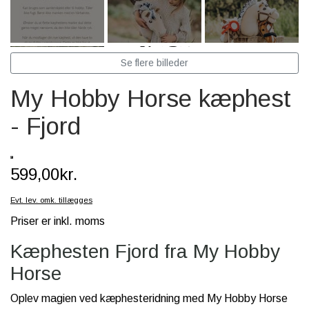
SCHLEICH® HEST & TILBEHØR
SKOLE, KREA & TILBEHØR
Se flere billeder
TASKER & PUNGE
My Hobby Horse kæphest
SJOVE HESTE TING
- Fjord
BABY
599,00kr.
Evt. lev. omk. tillægges
Priser er inkl. moms
Kæphesten Fjord fra My Hobby
Horse
Oplev magien ved kæphesteridning med My Hobby Horse