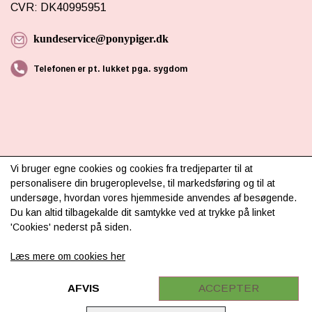
CVR: DK40995951
kundeservice@ponypiger.dk
Telefonen er pt. lukket pga. sygdom
Vi bruger egne cookies og cookies fra tredjeparter til at
INFORMATION
personalisere din brugeroplevelse, til markedsføring og til at
undersøge, hvordan vores hjemmeside anvendes af besøgende.
Om os
Du kan altid tilbagekalde dit samtykke ved at trykke på linket
Levering & betaling
'Cookies' nederst på siden.
FAQ
Læs mere om cookies her
Retur
AFVIS
ACCEPTER
Samarbejde