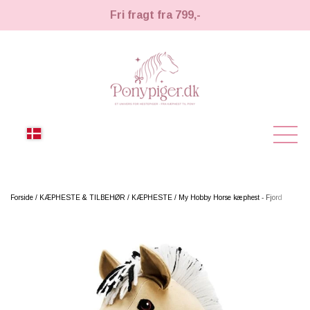
Fri fragt fra 799,-
NYHEDER
Forside
KÆPHESTE & TILBEHØR
KÆPHESTE
My Hobby Horse kæphest - Fjord
KÆPHESTE
KÆPHESTE
LEMIEUX TOY PONY
STRIGLER & TILBEHØR
TIL HESTEPIGER
UDSTYR & TILBEHØR