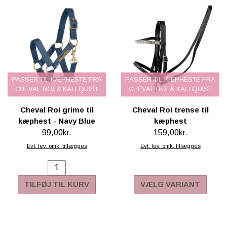
PASSER TIL KÆPHESTE FRA
PASSER TIL KÆPHESTE FRA
CHEVAL ROI & KÄLLQUIST
CHEVAL ROI & KÄLLQUIST
Cheval Roi grime til
Cheval Roi trense til
kæphest - Navy Blue
kæphest
99,00kr.
159,00kr.
Evt. lev. omk. tillægges
Evt. lev. omk. tillægges
TILFØJ TIL KURV
VÆLG VARIANT