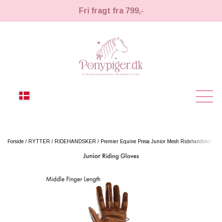
Fri fragt fra 799,-
NYHEDER
Forside
RYTTER
RIDEHANDSKER
Premier Equine Presa Junior Mesh Ridehandsker
KÆPHESTE
KÆPHESTE
LEMIEUX TOY PONY
STRIGLER & TILBEHØR
TIL HESTEPIGER
UDSTYR & TILBEHØR