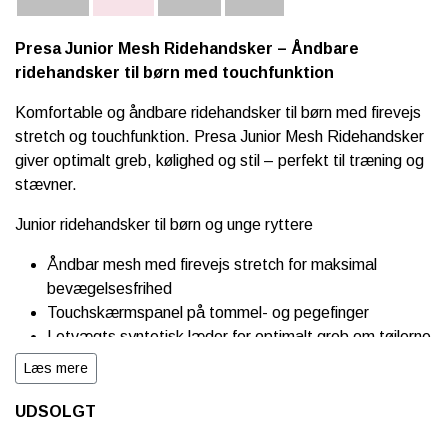
Presa Junior Mesh Ridehandsker – Åndbare
ridehandsker til børn med touchfunktion
Komfortable og åndbare ridehandsker til børn med firevejs
stretch og touchfunktion. Presa Junior Mesh Ridehandsker
giver optimalt greb, kølighed og stil – perfekt til træning og
stævner.
Junior ridehandsker til børn og unge ryttere
Åndbar mesh med firevejs stretch for maksimal
bevægelsesfrihed
Touchskærmspanel på tommel- og pegefinger
Letvægts syntetisk læder for optimalt greb om tøjlerne
Justerbar velcrolukning med PE-branding
Læs mere
Perfekt til både hverdag og stævne
UDSOLGT