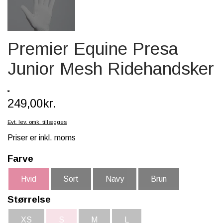
SCHLEICH® HEST & TILBEHØR
SKOLE, KREA & TILBEHØR
Premier Equine Presa
TASKER & PUNGE
Junior Mesh Ridehandsker
SJOVE HESTE TING
BABY
249,00kr.
Evt. lev. omk. tillægges
Priser er inkl. moms
Farve
Hvid
Sort
Navy
Brun
Størrelse
XS
S
M
L