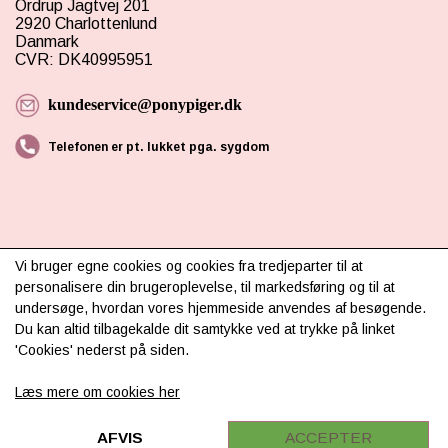
Ordrup Jagtvej 201
2920 Charlottenlund
Danmark
CVR: DK40995951
kundeservice@ponypiger.dk
Telefonen er pt. lukket pga. sygdom
Vi bruger egne cookies og cookies fra tredjeparter til at
personalisere din brugeroplevelse, til markedsføring og til at
INFORMATION
undersøge, hvordan vores hjemmeside anvendes af besøgende.
Du kan altid tilbagekalde dit samtykke ved at trykke på linket
Om os
'Cookies' nederst på siden.
Levering & betaling
Læs mere om cookies her
FAQ
AFVIS
ACCEPTER
Retur