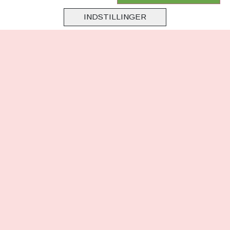
Samarbejde
INDSTILLINGER
Virksomhedsoplysninger
Cookie & Privatlivsoplysninger
CSR - vi tager ansvar
Tilmeld nyhedsbrev
FØLG OS
Facebook
Instagram
TikTok