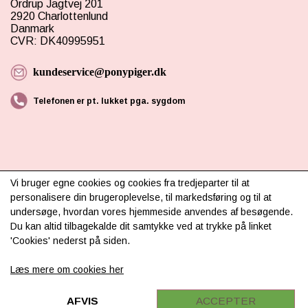
Ordrup Jagtvej 201
2920 Charlottenlund
Danmark
CVR: DK40995951
kundeservice@ponypiger.dk
Telefonen er pt. lukket pga. sygdom
Vi bruger egne cookies og cookies fra tredjeparter til at
personalisere din brugeroplevelse, til markedsføring og til at
INFORMATION
undersøge, hvordan vores hjemmeside anvendes af besøgende.
Du kan altid tilbagekalde dit samtykke ved at trykke på linket
Om os
'Cookies' nederst på siden.
Levering & betaling
Læs mere om cookies her
FAQ
AFVIS
ACCEPTER
Retur