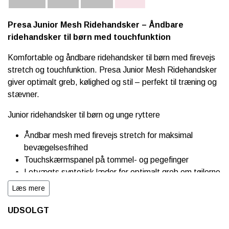
Presa Junior Mesh Ridehandsker – Åndbare
ridehandsker til børn med touchfunktion
Komfortable og åndbare ridehandsker til børn med firevejs
stretch og touchfunktion. Presa Junior Mesh Ridehandsker
giver optimalt greb, kølighed og stil – perfekt til træning og
stævner.
Junior ridehandsker til børn og unge ryttere
Åndbar mesh med firevejs stretch for maksimal
bevægelsesfrihed
Touchskærmspanel på tommel- og pegefinger
Letvægts syntetisk læder for optimalt greb om tøjlerne
Justerbar velcrolukning med PE-branding
Læs mere
Perfekt til både hverdag og stævne
UDSOLGT