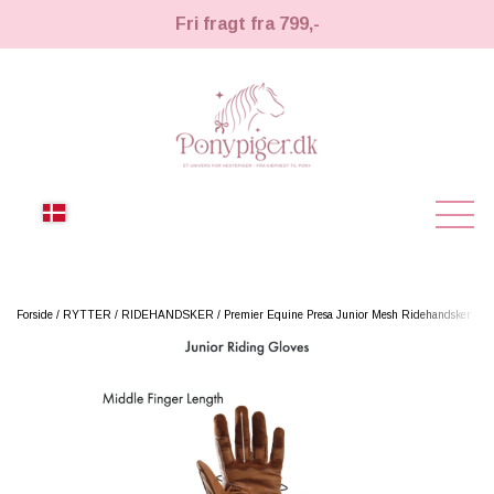
Fri fragt fra 799,-
NYHEDER
Forside
RYTTER
RIDEHANDSKER
Premier Equine Presa Junior Mesh Ridehandsker
KÆPHESTE
KÆPHESTE
LEMIEUX TOY PONY
STRIGLER & TILBEHØR
TIL HESTEPIGER
UDSTYR & TILBEHØR