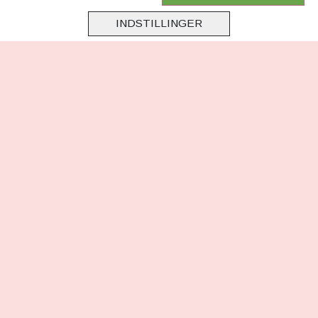
Samarbejde
INDSTILLINGER
Virksomhedsoplysninger
Cookie & Privatlivsoplysninger
CSR - vi tager ansvar
Tilmeld nyhedsbrev
FØLG OS
Facebook
Instagram
TikTok