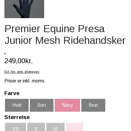
SCHLEICH® HEST & TILBEHØR
SKOLE, KREA & TILBEHØR
Premier Equine Presa
TASKER & PUNGE
Junior Mesh Ridehandsker
SJOVE HESTE TING
BABY
249,00kr.
Evt. lev. omk. tillægges
Priser er inkl. moms
Farve
Hvid
Sort
Navy
Brun
Størrelse
XS
S
M
L