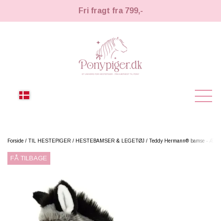
Fri fragt fra 799,-
NYHEDER
Forside
TIL HESTEPIGER
HESTEBAMSER & LEGETØJ
Teddy Hermann® bamse - Æsel
FÅ TILBAGE
KÆPHESTE
KÆPHESTE
LEMIEUX TOY PONY
STRIGLER & TILBEHØR
TIL HESTEPIGER
UDSTYR & TILBEHØR