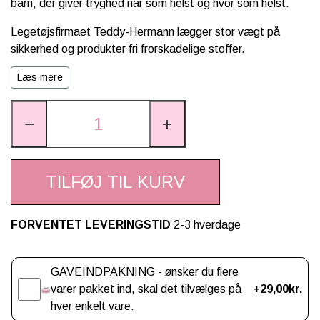
barn, der giver tryghed når som helst og hvor som helst.
Legetøjsfirmaet Teddy-Hermann
lægger stor vægt på
sikkerhed og produkter fri frorskadelige stoffer.
Alle deres plys bamser gennemgår strenge produkttest og
Læs mere
opfylder kravene i det europæiske legetøjsdirektiv EN 71 1-
3.
−
+
Produktoplysninger
:
Kan vaskes ved 30 grader på uld program med max. 600
TILFØJ TIL KURV
omdrejninger
Vaskes med uld vaskemiddel og lufttørres.
FORVENTET LEVERINGSTID
2-3 hverdage
Må ikke tørretumbles.
Gaveindpakning
Ydremateriale: 50% akryl, 50% polyester
GAVEINDPAKNING - ønsker du flere
varer pakket ind, skal det tilvælges på
+29,00kr.
Fyld: 100% polyester vat
hver enkelt vare.