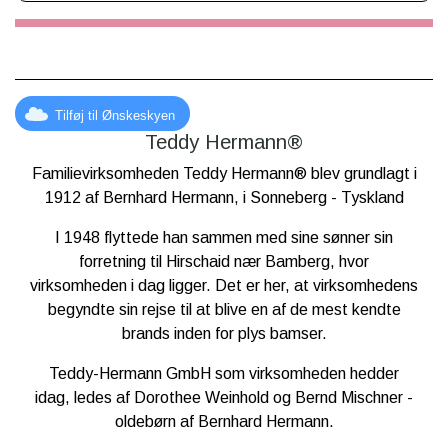
Mål: 27 x 10 x 25 cm.
Anbefalet til børn fra 0år.
CE-Godkendt
Tilføj til Ønskeskyen
Teddy Hermann®
Familievirksomheden Teddy Hermann® blev grundlagt i
1912 af Bernhard Hermann, i Sonneberg - Tyskland
I 1948 flyttede han sammen med sine sønner sin
forretning til Hirschaid nær Bamberg, hvor
virksomheden i dag ligger. Det er her, at virksomhedens
begyndte sin rejse til at blive en af ​​de mest kendte
brands inden for plys bamser.
Teddy-Hermann GmbH som virksomheden hedder
idag, ledes af Dorothee Weinhold og Bernd Mischner -
oldebørn af
Bernhard Hermann
.