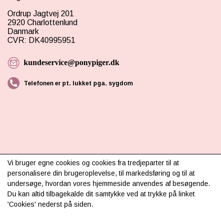
Ordrup Jagtvej 201
2920 Charlottenlund
Danmark
CVR: DK40995951
kundeservice@ponypiger.dk
Telefonen er pt. lukket pga. sygdom
INFORMATION
Vi bruger egne cookies og cookies fra tredjeparter til at
personalisere din brugeroplevelse, til markedsføring og til at
Om os
undersøge, hvordan vores hjemmeside anvendes af besøgende.
Du kan altid tilbagekalde dit samtykke ved at trykke på linket
Levering & betaling
'Cookies' nederst på siden.
FAQ