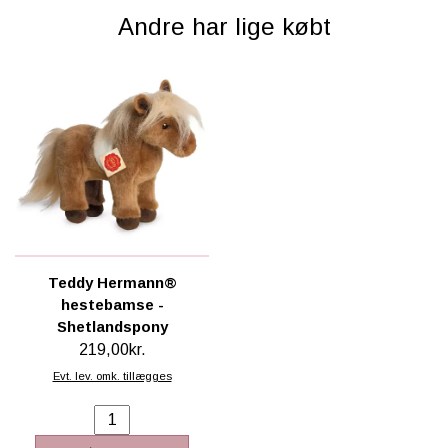
Andre har lige købt
Teddy Hermann®
hestebamse -
Shetlandspony
219,00kr.
Evt. lev. omk. tillægges