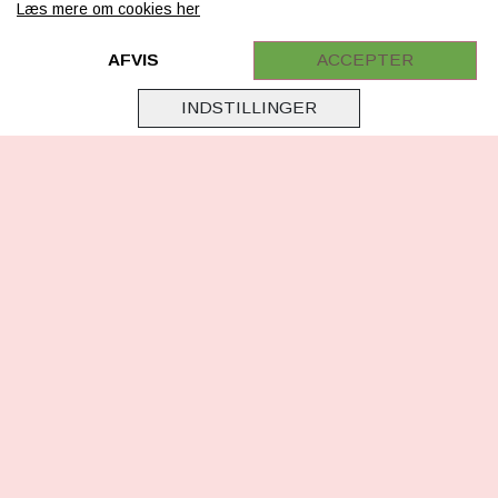
Læs mere om cookies her
Retur
Samarbejde
AFVIS
ACCEPTER
Virksomhedsoplysninger
INDSTILLINGER
Cookie & Privatlivsoplysninger
CSR - vi tager ansvar
Tilmeld nyhedsbrev
FØLG OS
Facebook
Instagram
TikTok