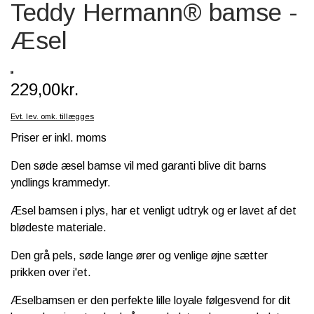
Teddy Hermann® bamse -
SCHLEICH® HEST & TILBEHØR
Æsel
SKOLE, KREA & TILBEHØR
TASKER & PUNGE
229,00kr.
SJOVE HESTE TING
Evt. lev. omk. tillægges
BABY
Priser er inkl. moms
Den søde æsel bamse vil med garanti blive dit barns
yndlings krammedyr.
Æsel bamsen i plys, har et venligt udtryk og er lavet af det
blødeste materiale.
Den grå pels, søde lange ører og venlige øjne sætter
prikken over i'et.
Æselbamsen er den perfekte lille loyale følgesvend for dit