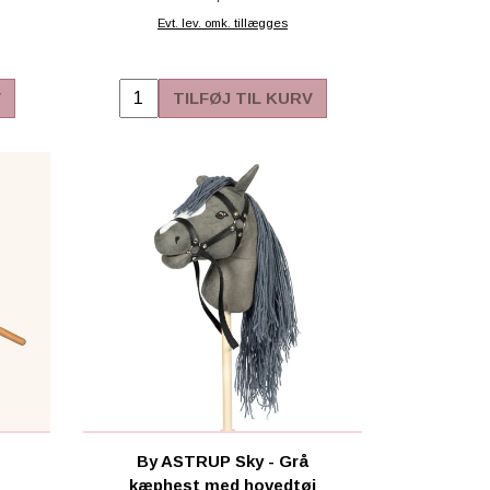
Evt. lev. omk. tillægges
V
TILFØJ TIL KURV
-
By ASTRUP Sky - Grå
kæphest med hovedtøj