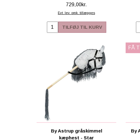
729,00kr.
Evt. lev. omk. tillægges
TILFØJ TIL KURV
FÅ 
By Astrup gråskimmel
By 
kæphest - Star