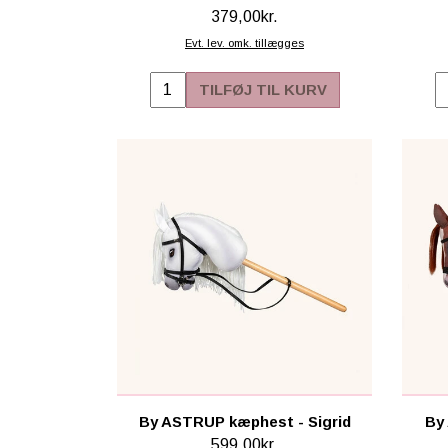
379,00kr.
Evt. lev. omk. tillægges
TILFØJ TIL KURV
By ASTRUP kæphest - Sigrid
By
599,00kr.