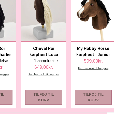
Roi
Cheval Roi
My Hobby Horse
arlie
kæphest Luca
kæphest - Junior
delse
1 anmeldelse
599,00kr.
r.
649,00kr.
Evt. lev. omk. tillægges
illægges
Evt. lev. omk. tillægges
TIL
TILFØJ TIL
TILFØJ TIL
KURV
KURV