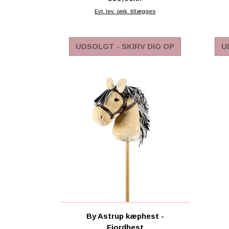
Evt. lev. omk. tillægges
UDSOLGT - SKIRV DIG OP
U
By Astrup kæphest -
Fjordhest