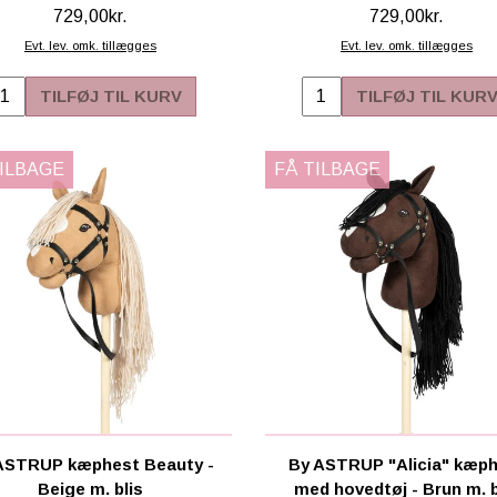
729,00kr.
729,00kr.
Evt. lev. omk. tillægges
Evt. lev. omk. tillægges
TILFØJ TIL KURV
TILFØJ TIL KUR
TILBAGE
FÅ TILBAGE
ASTRUP kæphest Beauty -
By ASTRUP "Alicia" kæp
Beige m. blis
med hovedtøj - Brun m. b