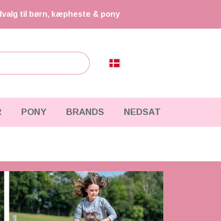
dvalg til børn, kæpheste & pony
R
PONY
BRANDS
NEDSAT