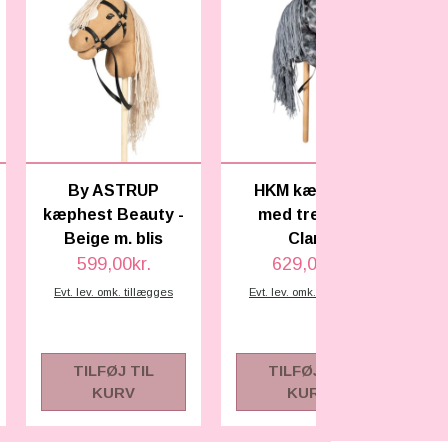
By ASTRUP
HKM kæphest
kæphest Beauty -
med trense -
Beige m. blis
Clara
599,00kr.
629,00kr.
h
Evt. lev. omk. tillægges
Evt. lev. omk. tillægges
TILFØJ TIL
TILFØJ TIL
KURV
KURV