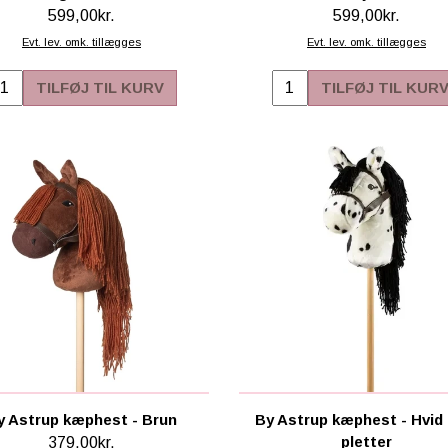
599,00kr.
599,00kr.
Evt. lev. omk. tillægges
Evt. lev. omk. tillægges
TILFØJ TIL KURV
TILFØJ TIL KUR
y Astrup kæphest - Brun
By Astrup kæphest - Hvid
pletter
379,00kr.