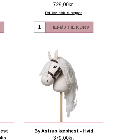
729,00kr.
Evt. lev. omk. tillægges
V
TILFØJ TIL KURV
hest
By Astrup kæphest - Hvid
lis
379,00kr.