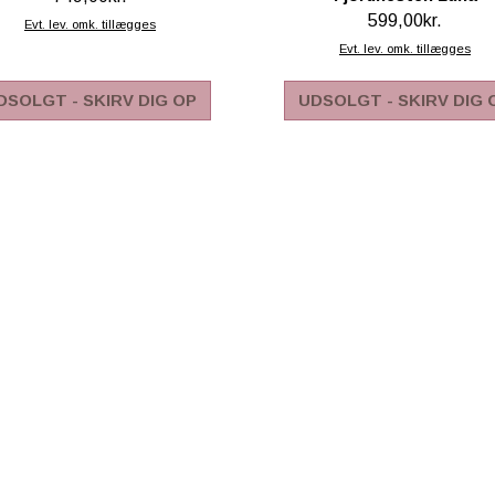
599,00kr.
Evt. lev. omk. tillægges
Evt. lev. omk. tillægges
DSOLGT - SKIRV DIG OP
UDSOLGT - SKIRV DIG 