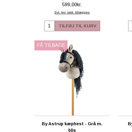
599,00kr.
Evt. lev. omk. tillægges
TILFØJ TIL KURV
FÅ TILBAGE
By Astrup kæphest - Grå m.
B
blis