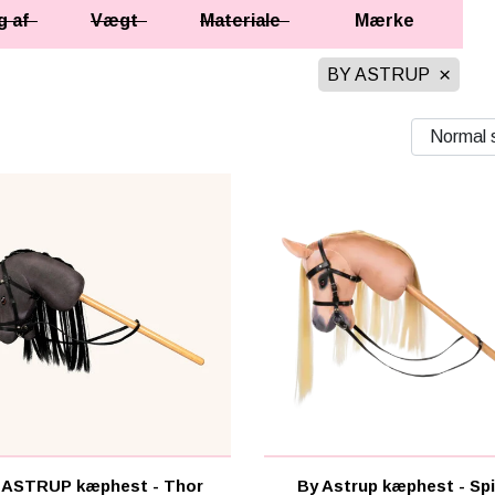
ng af
Vægt
Materiale
Mærke
BY ASTRUP
 ASTRUP kæphest - Thor
By Astrup kæphest - Spi