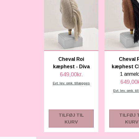
Cheval Roi
Cheval 
kæphest - Diva
kæphest Ch
649,00kr.
1 anmel
649,00k
Evt. lev. omk. tillægges
Evt. lev. omk. t
TILFØJ TIL
TILFØJ 
KURV
KURV