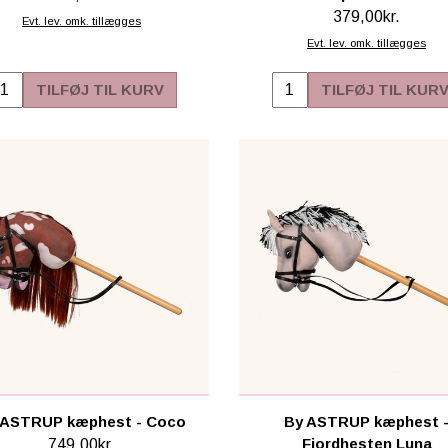
379,00kr.
Evt. lev. omk. tillægges
Evt. lev. omk. tillægges
TILFØJ TIL KURV
TILFØJ TIL KUR
 ASTRUP kæphest - Coco
By ASTRUP kæphest 
Fjordhesten Luna
749,00kr.