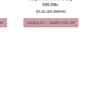
599,00kr.
Evt. lev. omk. tillægges
OP
UDSOLGT - SKIRV DIG OP