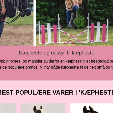
Kæpheste og udstyr til kæpheste
hobby horses, og mangler du derfor en kæphest til et hesteglad ba
le de populære brands. Vi har både kæpheste til de helt små og ti
MEST POPULÆRE VARER I 'KÆPHESTE