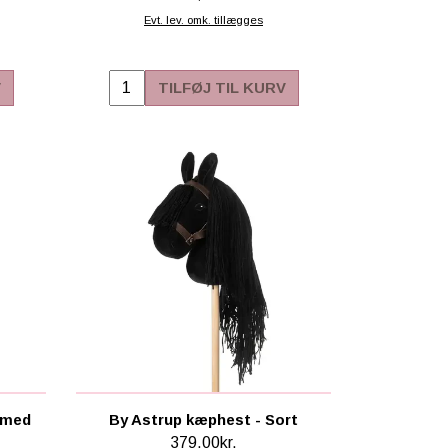
Evt. lev. omk. tillægges
V
TILFØJ TIL KURV
 med
By Astrup kæphest - Sort
379,00kr.