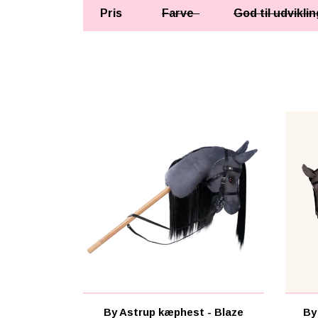
Pris
Farve
God til udvikli
By Astrup kæphest - Blaze
By