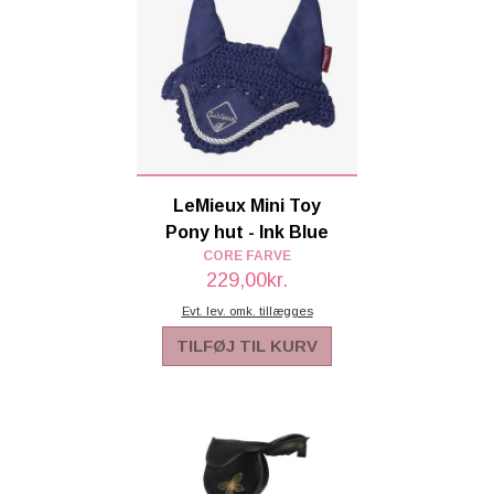
LeMieux Mini Toy
Pony hut - Ink Blue
CORE FARVE
229,00kr.
Evt. lev. omk. tillægges
TILFØJ TIL KURV