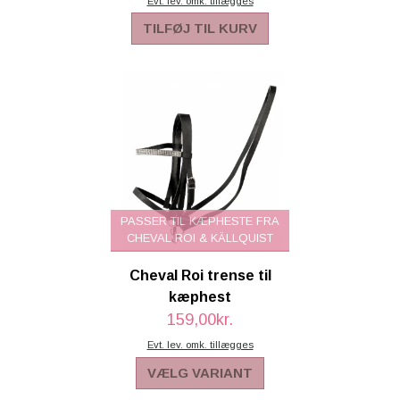
Evt. lev. omk. tillægges
TILFØJ TIL KURV
PASSER TIL KÆPHESTE FRA
CHEVAL ROI & KÄLLQUIST
Cheval Roi trense til
kæphest
159,00kr.
Evt. lev. omk. tillægges
VÆLG VARIANT