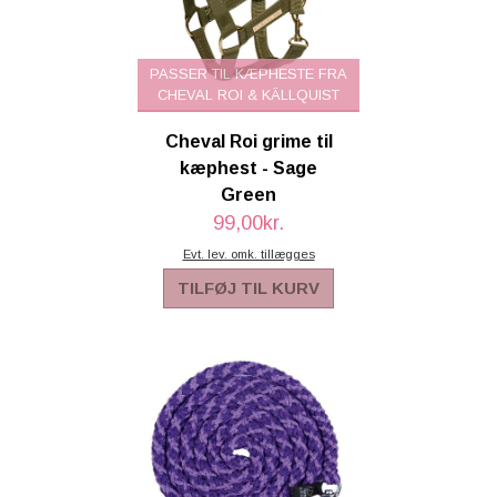
PASSER TIL KÆPHESTE FRA
CHEVAL ROI & KÄLLQUIST
Cheval Roi grime til
kæphest - Sage
Green
99,00kr.
Evt. lev. omk. tillægges
TILFØJ TIL KURV