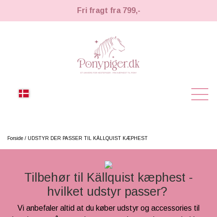
Fri fragt fra 799,-
NYHEDER
Forside
UDSTYR DER PASSER TIL KÄLLQUIST KÆPHEST
KÆPHESTE
Tilbehør til Källquist kæphest -
KÆPHESTE
LEMIEUX TOY PONY
hvilket udstyr passer?
STRIGLER & TILBEHØR
TIL HESTEPIGER
Vi anbefaler altid at du køber udstyr og accessories til
UDSTYR & TILBEHØR