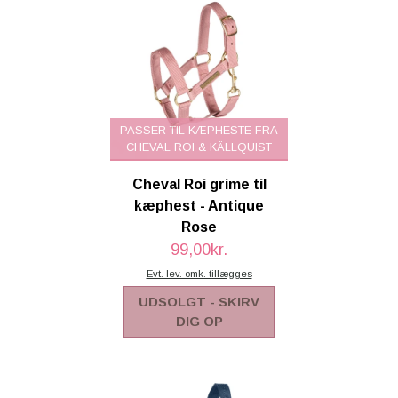
PASSER TIL KÆPHESTE FRA
CHEVAL ROI & KÄLLQUIST
Cheval Roi grime til
kæphest - Antique
Rose
99,00kr.
Evt. lev. omk. tillægges
UDSOLGT - SKIRV
DIG OP