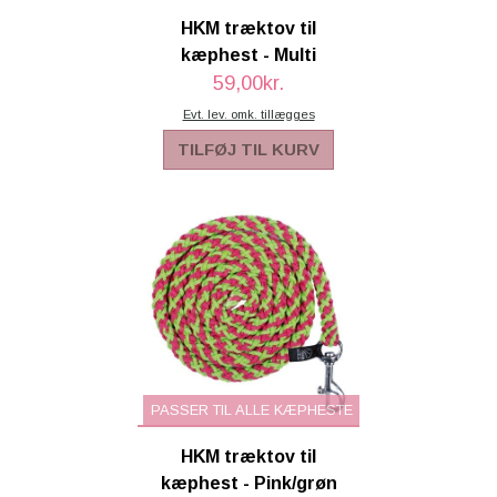
HKM træktov til
kæphest - Multi
59,00kr.
Evt. lev. omk. tillægges
TILFØJ TIL KURV
PASSER TIL ALLE KÆPHESTE
HKM træktov til
kæphest - Pink/grøn