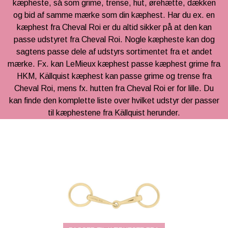
kæpheste, så som grime, trense, hut, ørehætte, dækken
KÆPHESTE & TILBEHØR
RYTTER
og bid af samme mærke som din kæphest. Har du ex. en
FODER & TILBEHØR
LEMIEUX MINI TOY PONY & TILBEHØR
kæphest fra Cheval Roi er du altid sikker på at den kan
PONY
passe udstyret fra Cheval Roi. Nogle kæpheste kan dog
SPRING & FORHINDRINGER
HKM CUDDLE PONY
sagtens passe dele af udstyrs sortimentet fra et andet
BRANDS
mærke. Fx. kan LeMieux kæphest passe kæphest grime fra
STALD & TILBEHØR
HESTEBAMSER
HKM, Källquist kæphest kan passe grime og trense fra
NEDSAT
RYTTER
Cheval Roi, mens fx. hutten fra Cheval Roi er for lille. Du
LEGETØJS HESTE
kan finde den komplette liste over hvilket udstyr der passer
LEMIEUX X DISNEY HOBBY HORSE
TRÆHESTE & TILBEHØR
til kæphestene fra Källquist herunder.
🎅🏻 JULEUDSTYR TIL KÆPHEST
LEMIEUX TOY PUPPIES
PAKKER & SÆT
BY ASTRUP BAMSE UNIVERS
TØJ & ACCESSORIES
VÆRELSE & SPISETID
HÅR, SMYKKER & TILBEHØR