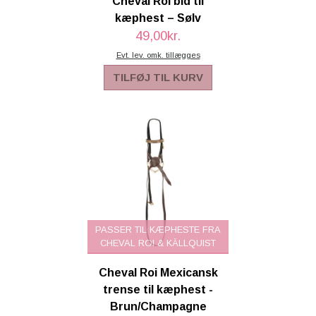
Cheval Roi bid til
kæphest – Sølv
49,00kr.
Evt. lev. omk. tillægges
TILFØJ TIL KURV
PASSER TIL KÆPHESTE FRA
CHEVAL ROI & KÄLLQUIST
Cheval Roi Mexicansk
trense til kæphest -
Brun/Champagne