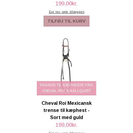
199,00kr.
Evt. lev. omk. tillægges
TILFØJ TIL KURV
PASSER TIL KÆPHESTE FRA
CHEVAL ROI & KÄLLQUIST
Cheval Roi Mexicansk
trense til kæphest -
Sort med guld
199,00kr.