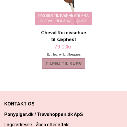
PASSER TIL KÆPHESTE FRA
CHEVAL ROI & KÄLLQUIST
Cheval Roi nissehue
til kæphest
79,00kr.
Evt. lev. omk. tillægges
TILFØJ TIL KURV
KONTAKT OS
Ponypiger.dk
/
Travshoppen.dk ApS
Lageradresse - åben efter aftale: