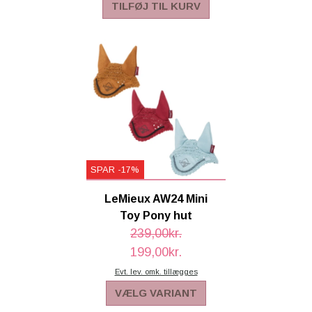
TILFØJ TIL KURV
SPAR -17%
LeMieux AW24 Mini
Toy Pony hut
239,00kr.
199,00kr.
Evt. lev. omk. tillægges
VÆLG VARIANT