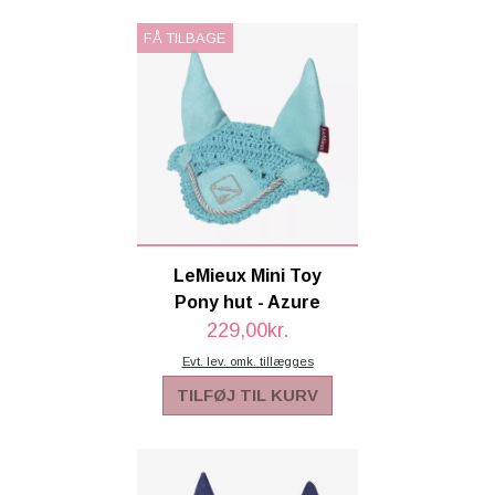
FÅ TILBAGE
LeMieux Mini Toy
Pony hut - Azure
229,00kr.
Evt. lev. omk. tillægges
TILFØJ TIL KURV