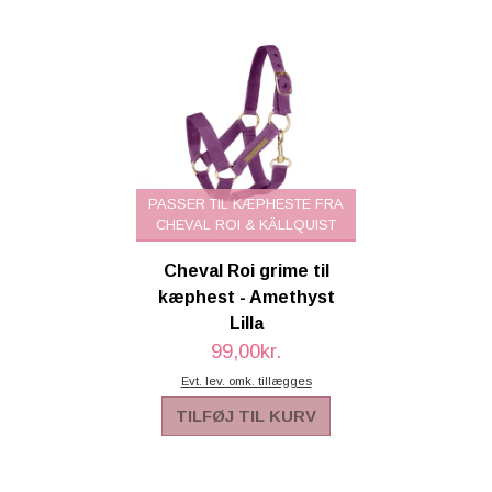
PASSER TIL KÆPHESTE FRA
CHEVAL ROI & KÄLLQUIST
Cheval Roi grime til
kæphest - Amethyst
Lilla
99,00kr.
Evt. lev. omk. tillægges
TILFØJ TIL KURV