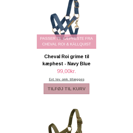
PASSER TIL KÆPHESTE FRA
CHEVAL ROI & KÄLLQUIST
Cheval Roi grime til
kæphest - Navy Blue
99,00kr.
Evt. lev. omk. tillægges
TILFØJ TIL KURV