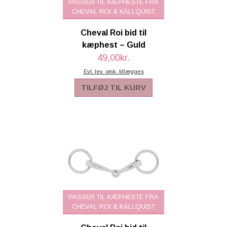
PASSER TIL KÆPHESTE FRA
CHEVAL ROI & KÄLLQUIST
SCHLEICH® HEST & TILBEHØR
Cheval Roi bid til
SKOLE, KREA & TILBEHØR
kæphest – Guld
TASKER & PUNGE
49,00kr.
Evt. lev. omk. tillægges
SJOVE HESTE TING
TILFØJ TIL KURV
BABY
PASSER TIL KÆPHESTE FRA
CHEVAL ROI & KÄLLQUIST