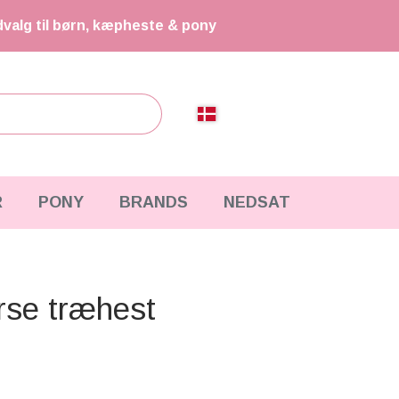
dvalg til børn, kæpheste & pony
R
PONY
BRANDS
NEDSAT
orse træhest