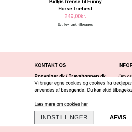
Bidløs trense til Funny
Horse træhest
249,00kr.
Evt. lev. omk. tillægges
KONTAKT OS
INFO
Ponypiger.dk
/
Travshoppen.dk
Om os
ApS
Vi bruger egne cookies og cookies fra tredjepar
Leveri
anvendes af besøgende. Du kan altid tilbagekal
Lageradresse - åben efter aftale:
FAQ
Ordrup Jagtvej 201
Læs mere om cookies her
2920 Charlottenlund
Retur
Danmark
INDSTILLINGER
AFVIS
Samar
CVR: DK40995951
Virks
kundeservice@ponypiger.dk