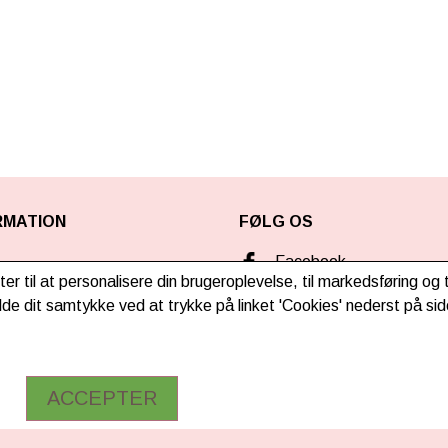
RMATION
FØLG OS
Facebook
ter til at personalisere din brugeroplevelse, til markedsføring o
ng & betaling
Instagram
de dit samtykke ved at trykke på linket 'Cookies' nederst på sid
TikTok
ACCEPTER
bejde
omhedsoplysninger