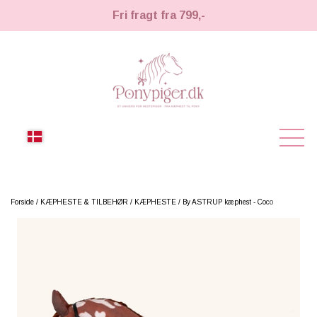
Fri fragt fra 799,-
NYHEDER
Forside
KÆPHESTE & TILBEHØR
KÆPHESTE
By ASTRUP kæphest - Coco
KÆPHESTE
KÆPHESTE
LEMIEUX TOY PONY
STRIGLER & TILBEHØR
TIL HESTEPIGER
UDSTYR & TILBEHØR