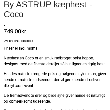
By ASTRUP kæphest -
SCHLEICH® HEST & TILBEHØR
Coco
SKOLE, KREA & TILBEHØR
TASKER & PUNGE
749,00kr.
SJOVE HESTE TING
Evt. lev. omk. tillægges
BABY
Priser er inkl. moms
Kæphesten Coco er en smuk rødbroget paint hoppe,
designet med de fineste detaljer så hun ligner ​​en rigtig hest.
Hendes naturtro brogede pels og bølgende nylon man, giver
hende et naturtro udseende, der vil gøre hende til enhver
lille rytters favorit
De fremadvendte ører og blide øjne giver hende et naturligt
og opmærksomt udseende.