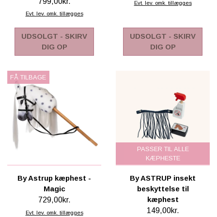
799,00kr.
Evt. lev. omk. tillægges
Evt. lev. omk. tillægges
UDSOLGT - SKIRV
UDSOLGT - SKIRV
DIG OP
DIG OP
FÅ TILBAGE
PASSER TIL ALLE
KÆPHESTE
By Astrup kæphest -
By ASTRUP insekt
Magic
beskyttelse til
kæphest
729,00kr.
149,00kr.
Evt. lev. omk. tillægges