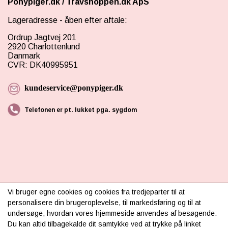
Ponypiger.dk
/
Travshoppen.dk ApS
Lageradresse - åben efter aftale:
Ordrup Jagtvej 201
2920 Charlottenlund
Danmark
CVR: DK40995951
kundeservice@ponypiger.dk
Telefonen er pt. lukket pga. sygdom
INFORMATION
Vi bruger egne cookies og cookies fra tredjeparter til at
personalisere din brugeroplevelse, til markedsføring og til at
Om os
undersøge, hvordan vores hjemmeside anvendes af besøgende.
Du kan altid tilbagekalde dit samtykke ved at trykke på linket
Levering & betaling