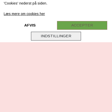
'Cookies' nederst på siden.
FAQ
Læs mere om cookies her
Retur
Samarbejde
AFVIS
ACCEPTER
Virksomhedsoplysninger
INDSTILLINGER
Cookie & Privatlivsoplysninger
CSR - vi tager ansvar
Tilmeld nyhedsbrev
FØLG OS
Facebook
Instagram