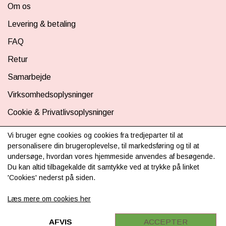
Om os
Levering & betaling
FAQ
Retur
Samarbejde
Virksomhedsoplysninger
Cookie & Privatlivsoplysninger
CSR - vi tager ansvar
Vi bruger egne cookies og cookies fra tredjeparter til at
personalisere din brugeroplevelse, til markedsføring og til at
Tilmeld nyhedsbrev
undersøge, hvordan vores hjemmeside anvendes af besøgende.
Du kan altid tilbagekalde dit samtykke ved at trykke på linket
'Cookies' nederst på siden.
Læs mere om cookies her
FØLG OS
Facebook
AFVIS
ACCEPTER