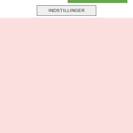
Instagram
INDSTILLINGER
TikTok
HER KAN DU BETALE MED
TILMELD NYHEDSBREV
TILMELD DIG VORES
NYHEDSBREV
(mere information)