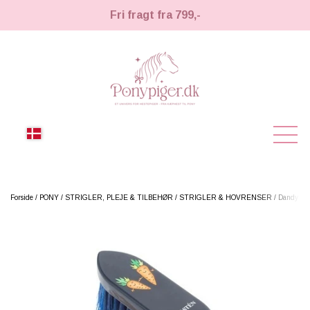
Fri fragt fra 799,-
NYHEDER
Forside
PONY
STRIGLER, PLEJE & TILBEHØR
STRIGLER & HOVRENSER
Dandy stri
KÆPHESTE
KÆPHESTE
LEMIEUX TOY PONY
STRIGLER & TILBEHØR
TIL HESTEPIGER
UDSTYR & TILBEHØR