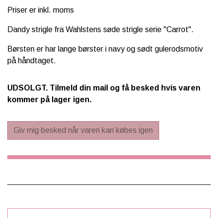
Priser er inkl. moms
SCHLEICH® HEST & TILBEHØR
Dandy strigle fra Wahlstens søde strigle serie "Carrot".
SKOLE, KREA & TILBEHØR
Børsten er har lange børster i navy og sødt gulerodsmotiv
TASKER & PUNGE
på håndtaget.
SJOVE HESTE TING
UDSOLGT. Tilmeld din mail og få besked hvis varen
BABY
kommer på lager igen.
Giv mig besked når varen kan købes igen