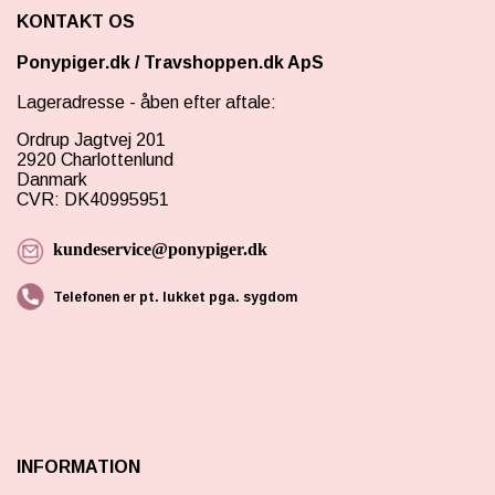
KONTAKT OS
Ponypiger.dk
/
Travshoppen.dk ApS
Lageradresse - åben efter aftale:
Ordrup Jagtvej 201
2920 Charlottenlund
Danmark
CVR: DK40995951
kundeservice@ponypiger.dk
Telefonen er pt. lukket pga. sygdom
INFORMATION