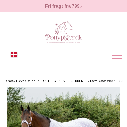
Fri fragt fra 799,-
NYHEDER
Forside
PONY
DÆKKENER
FLEECE & SVED DÆKKENER
Dotty fleecedækken - Lavish
KÆPHESTE
KÆPHESTE
LEMIEUX TOY PONY
STRIGLER & TILBEHØR
TIL HESTEPIGER
UDSTYR & TILBEHØR