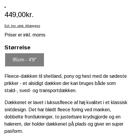
SCHLEICH® HEST & TILBEHØR
449,00kr.
SKOLE, KREA & TILBEHØR
Evt. lev. omk. tillægges
TASKER & PUNGE
Priser er inkl. moms
SJOVE HESTE TING
Størrelse
BABY
95cm - 4'9"
Fleece-dækken til shetland, pony og hest med de sødeste
prikker - et alsidigt dækken der kan bruges både som
stald-, sved- og transportdækken.
Dækkenet er lavet i luksusfleece af høj kvalitet i et klassisk
snitdesign. Det har blødt fleece foring ved manken,
dobbelte frontlukninger, to justerbare krydsgjorde og en
halerem, der holder dækkenet på plads og giver en super
pasform.