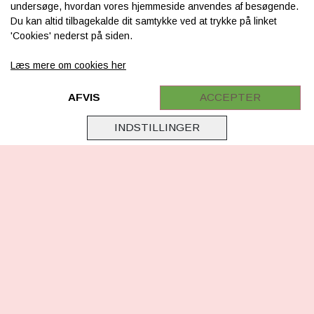
undersøge, hvordan vores hjemmeside anvendes af besøgende.
Du kan altid tilbagekalde dit samtykke ved at trykke på linket
Levering & betaling
'Cookies' nederst på siden.
FAQ
Læs mere om cookies her
Retur
Samarbejde
AFVIS
ACCEPTER
Virksomhedsoplysninger
INDSTILLINGER
Cookie & Privatlivsoplysninger
CSR - vi tager ansvar
Tilmeld nyhedsbrev
FØLG OS
Facebook