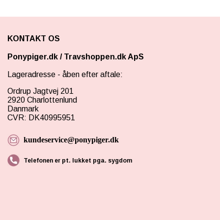
KONTAKT OS
Ponypiger.dk
/
Travshoppen.dk ApS
Lageradresse - åben efter aftale:
Ordrup Jagtvej 201
2920 Charlottenlund
Danmark
CVR: DK40995951
kundeservice@ponypiger.dk
Telefonen er pt. lukket pga. sygdom