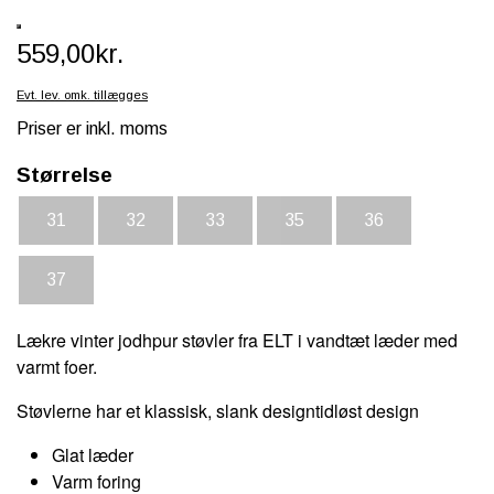
SCHLEICH® HEST & TILBEHØR
559,00kr.
SKOLE, KREA & TILBEHØR
Evt. lev. omk. tillægges
TASKER & PUNGE
Priser er inkl. moms
SJOVE HESTE TING
Størrelse
BABY
31
32
33
35
36
37
Lækre vinter jodhpur støvler fra ELT i vandtæt læder med
varmt foer.
Støvlerne har et klassisk, slank designtidløst design
Glat læder
Varm foring