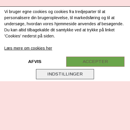
INFORMATION
Vi bruger egne cookies og cookies fra tredjeparter til at
personalisere din brugeroplevelse, til markedsføring og til at
Om os
undersøge, hvordan vores hjemmeside anvendes af besøgende.
Du kan altid tilbagekalde dit samtykke ved at trykke på linket
Levering & betaling
'Cookies' nederst på siden.
FAQ
Læs mere om cookies her
Retur
Samarbejde
AFVIS
ACCEPTER
Virksomhedsoplysninger
INDSTILLINGER
Cookie & Privatlivsoplysninger
CSR - vi tager ansvar
Tilmeld nyhedsbrev