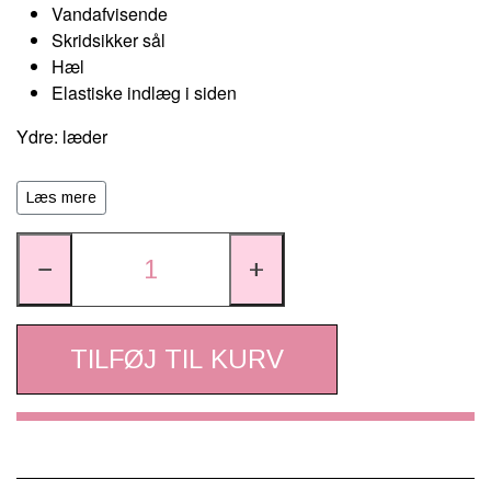
Vandafvisende
Skridsikker sål
Hæl
Elastiske indlæg i siden
Ydre: læder
Foer: 100% polyester
Læs mere
Sål: 100% TPR - Non-slip
−
+
TILFØJ TIL KURV