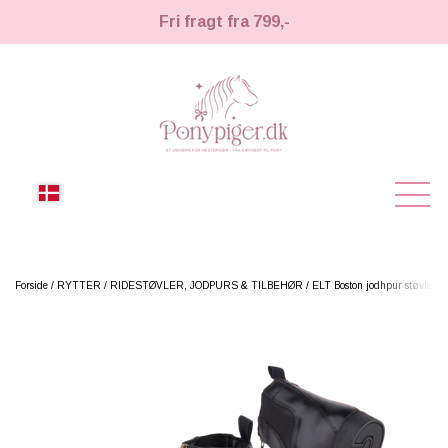
Fri fragt fra 799,-
NYHEDER
Forside
RYTTER
RIDESTØVLER, JODPURS & TILBEHØR
ELT Boston jodhpur støvler
KÆPHESTE
KÆPHESTE
LEMIEUX TOY PONY
STRIGLER & TILBEHØR
TIL HESTEPIGER
UDSTYR & TILBEHØR