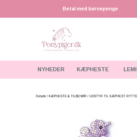
Betal med børnepenge
NYHEDER
KÆPHESTE
LEM
KÆPHESTE
KÆPHESTE & TILBEHØR
STRIGLER & TILBEHØR
LEMIEUX MINI TOY PONY & TILBEHØR
Forside
KÆPHESTE & TILBEHØR
UDSTYR TIL KÆPHEST RYTT
UDSTYR & TILBEHØR
HKM CUDDLE PONY
FODER & TILBEHØR
HESTEBAMSER
SPRING & FORHINDRINGER
LEGETØJS HESTE