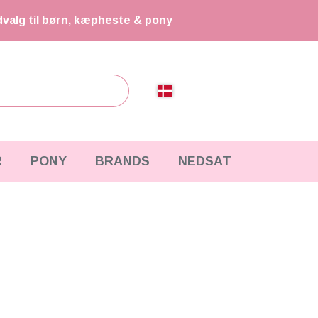
dvalg til børn, kæpheste & pony
R
PONY
BRANDS
NEDSAT