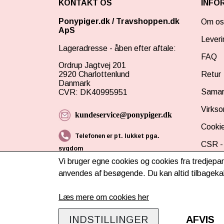
KONTAKT OS
INFO
Ponypiger.dk
/
Travshoppen.dk
Om os
ApS
Leveri
Lageradresse - åben efter aftale:
FAQ
Ordrup Jagtvej 201
2920 Charlottenlund
Retur
Danmark
Samar
CVR: DK40995951
Virks
kundeservice@ponypiger.dk
Cookie
Telefonen er pt. lukket pga.
CSR - 
sygdom
Vi bruger egne cookies og cookies fra tredjepar
Tilmel
anvendes af besøgende. Du kan altid tilbagekal
Læs mere om cookies her
INDSTILLINGER
AFVIS