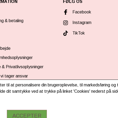
RMATION
FØLG OS
Facebook
ng & betaling
Instagram
TikTok
bejde
omhedsoplysninger
 & Privatlivsoplysninger
vi tager ansvar
ter til at personalisere din brugeroplevelse, til markedsføring o
d nyhedsbrev
de dit samtykke ved at trykke på linket 'Cookies' nederst på sid
ACCEPTER