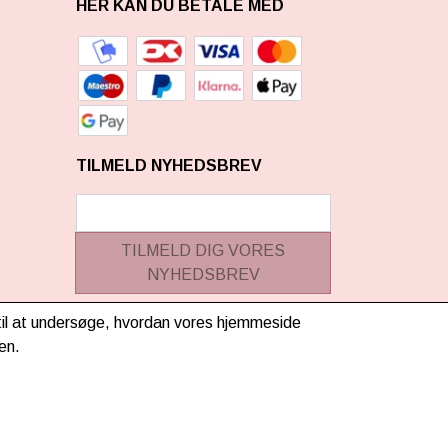
HER KAN DU BETALE MED
TILMELD NYHEDSBREV
TILMELD DIG VORES
NYHEDSBREV
(mere information)
g til at undersøge, hvordan vores hjemmeside
en.