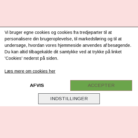
Vi bruger egne cookies og cookies fra tredjeparter til at
INFORMATION
personalisere din brugeroplevelse, til markedsføring og til at
undersøge, hvordan vores hjemmeside anvendes af besøgende.
Om os
Du kan altid tilbagekalde dit samtykke ved at trykke på linket
'Cookies' nederst på siden.
Levering & betaling
Læs mere om cookies her
FAQ
Retur
AFVIS
ACCEPTER
Samarbejde
INDSTILLINGER
Virksomhedsoplysninger
Cookie & Privatlivsoplysninger
CSR - vi tager ansvar
Tilmeld nyhedsbrev