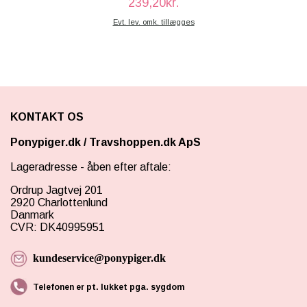
239,20kr.
Evt. lev. omk. tillægges
KONTAKT OS
Ponypiger.dk
/
Travshoppen.dk ApS
Lageradresse - åben efter aftale:
Ordrup Jagtvej 201
2920 Charlottenlund
Danmark
CVR: DK40995951
kundeservice@ponypiger.dk
Telefonen er pt. lukket pga. sygdom