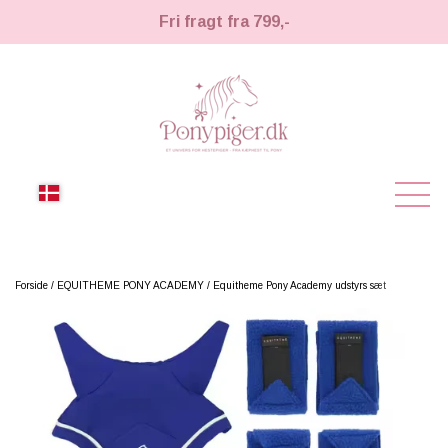
Fri fragt fra 799,-
NYHEDER
Forside
EQUITHEME PONY ACADEMY
Equitheme Pony Academy udstyrs sæt
KÆPHESTE
KÆPHESTE
LEMIEUX TOY PONY
STRIGLER & TILBEHØR
TIL HESTEPIGER
UDSTYR & TILBEHØR