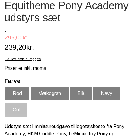
Equitheme Pony Academy
SCHLEICH® HEST & TILBEHØR
udstyrs sæt
SKOLE, KREA & TILBEHØR
TASKER & PUNGE
299,00kr.
SJOVE HESTE TING
239,20kr.
BABY
Evt. lev. omk. tillægges
Priser er inkl. moms
Farve
Rød
Mørkegrøn
Blå
Navy
Gul
Udstyrs sæt i miniatureudgave til legetøjsheste fra Pony
Academy, HKM Cuddle Pony, LeMieux Toy Pony og