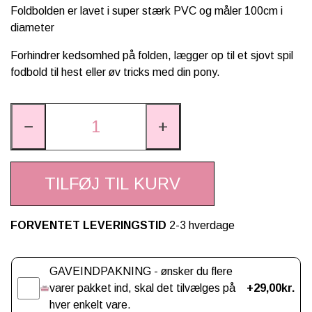
Foldbolden er lavet i super stærk PVC og måler 100cm i
SCHLEICH® HEST & TILBEHØR
diameter
SKOLE, KREA & TILBEHØR
Forhindrer kedsomhed på folden, lægger op til et sjovt spil
fodbold til hest eller øv tricks med din pony.
TASKER & PUNGE
SJOVE HESTE TING
−
+
BABY
TILFØJ TIL KURV
FORVENTET LEVERINGSTID
2-3 hverdage
Gaveindpakning
GAVEINDPAKNING - ønsker du flere
varer pakket ind, skal det tilvælges på
+29,00kr.
hver enkelt vare.