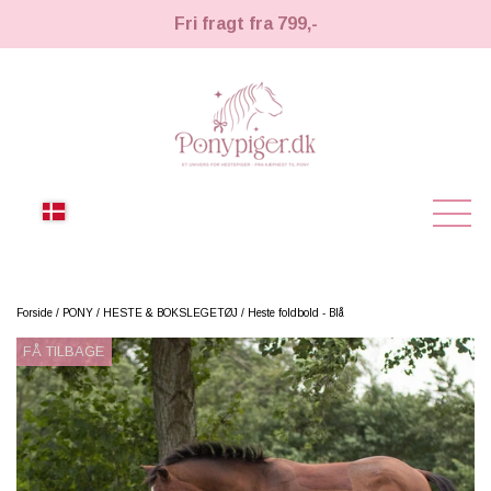
Fri fragt fra 799,-
NYHEDER
Forside
PONY
HESTE & BOKSLEGETØJ
Heste foldbold - Blå
FÅ TILBAGE
KÆPHESTE
KÆPHESTE
LEMIEUX TOY PONY
STRIGLER & TILBEHØR
TIL HESTEPIGER
UDSTYR & TILBEHØR