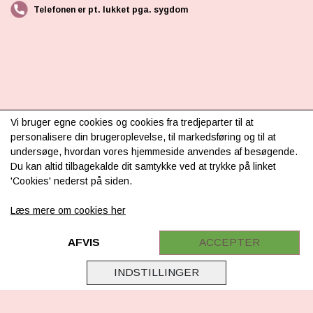
Telefonen er pt. lukket pga. sygdom
INFORMATION
Vi bruger egne cookies og cookies fra tredjeparter til at
personalisere din brugeroplevelse, til markedsføring og til at
Om os
undersøge, hvordan vores hjemmeside anvendes af besøgende.
Du kan altid tilbagekalde dit samtykke ved at trykke på linket
Levering & betaling
'Cookies' nederst på siden.
FAQ
Læs mere om cookies her
Retur
Samarbejde
AFVIS
ACCEPTER
Virksomhedsoplysninger
INDSTILLINGER
Cookie & Privatlivsoplysninger