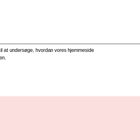
g til at undersøge, hvordan vores hjemmeside
en.
HER KAN DU BETALE MED