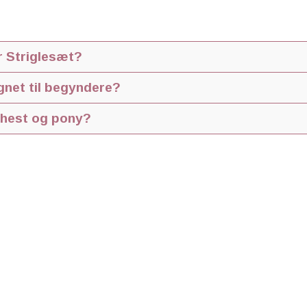
God gaveidé til hesteglade børn
Et flot og funktionelt striglesæt, der giver børn alt, hvad
glæde og omsorg.
r Striglesæt?
r og plejeredskaber til daglig pleje af hest eller pony samt en 
gnet til begyndere?
riglesæt til børn og nye ponyryttere.
 hest og pony?
og heste i daglig pleje og strigling.