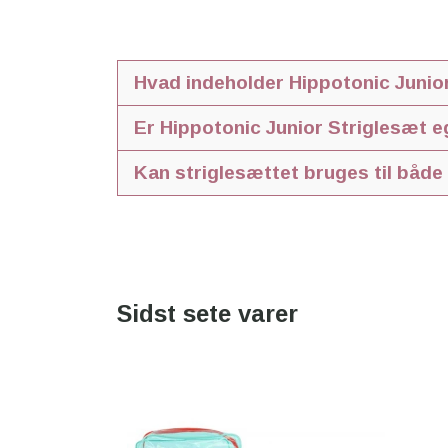
Hvad indeholder Hippotonic Junio
Sættet indeholder de mest nødvendige strigle
Er Hippotonic Junior Striglesæt e
Kardæsk
Ja, sættet er specielt velegnet som første st
Kan striglesættet bruges til både
Stiv børste
Mankam
Ja, redskaberne kan anvendes til både ponyer 
Halekam
Gummistrigle
Hovrenser
Svamp
Sidst sete varer
Praktisk opbevaringstaske