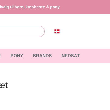
dvalg til børn, kæpheste & pony
R
PONY
BRANDS
NEDSAT
sæt