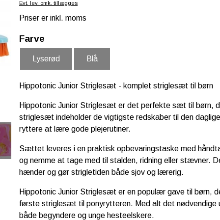
Evt. lev. omk. tillægges
Priser er inkl. moms
Farve
Lyserød
Blå
Hippotonic Junior Striglesæt - komplet striglesæt til børn
Hippotonic Junior Striglesæt er det perfekte sæt til børn,
striglesæt indeholder de vigtigste redskaber til den daglig
ryttere at lære gode plejerutiner.
Sættet leveres i en praktisk opbevaringstaske med håndtag,
og nemme at tage med til stalden, ridning eller stævner. De
hænder og gør strigletiden både sjov og lærerig.
Hippotonic Junior Striglesæt er en populær gave til børn, d
første striglesæt til ponyrytteren. Med alt det nødvendige u
både begyndere og unge hesteelskere.