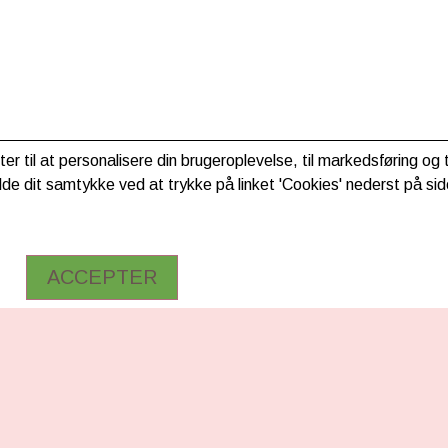
ter til at personalisere din brugeroplevelse, til markedsføring o
de dit samtykke ved at trykke på linket 'Cookies' nederst på sid
ACCEPTER
RMATION
FØLG OS
Facebook