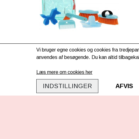
Vi bruger egne cookies og cookies fra tredjepar
anvendes af besøgende. Du kan altid tilbagekal
Hippotonic Junior Striglesæt
159,00kr.
Læs mere om cookies her
Evt. lev. omk. tillægges
INDSTILLINGER
AFVIS
KONTAKT OS
INFO
Ponypiger.dk
/
Travshoppen.dk
Om os
ApS