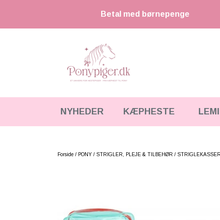
Betal med børnepenge
NYHEDER
KÆPHESTE
LEM
KÆPHESTE
KÆPHESTE & TILBEHØR
STRIGLER & TILBEHØR
LEMIEUX MINI TOY PONY & TILBEHØR
Forside
PONY
STRIGLER, PLEJE & TILBEHØR
STRIGLEKASSER
UDSTYR & TILBEHØR
HKM CUDDLE PONY
FODER & TILBEHØR
HESTEBAMSER
SPRING & FORHINDRINGER
LEGETØJS HESTE