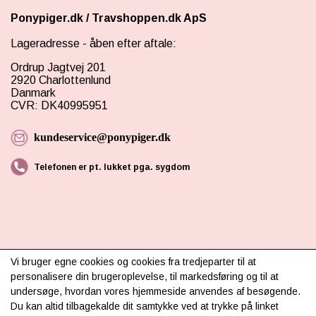
Ponypiger.dk
/
Travshoppen.dk ApS
Lageradresse - åben efter aftale:
Ordrup Jagtvej 201
2920 Charlottenlund
Danmark
CVR: DK40995951
kundeservice@ponypiger.dk
Telefonen er pt. lukket pga. sygdom
Vi bruger egne cookies og cookies fra tredjeparter til at
INFORMATION
personalisere din brugeroplevelse, til markedsføring og til at
undersøge, hvordan vores hjemmeside anvendes af besøgende.
Om os
Du kan altid tilbagekalde dit samtykke ved at trykke på linket