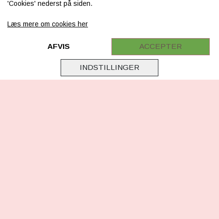
'Cookies' nederst på siden.
Levering & betaling
Læs mere om cookies her
FAQ
Retur
AFVIS
ACCEPTER
Samarbejde
INDSTILLINGER
Virksomhedsoplysninger
Cookie & Privatlivsoplysninger
CSR - vi tager ansvar
Tilmeld nyhedsbrev
FØLG OS
Facebook
Instagram