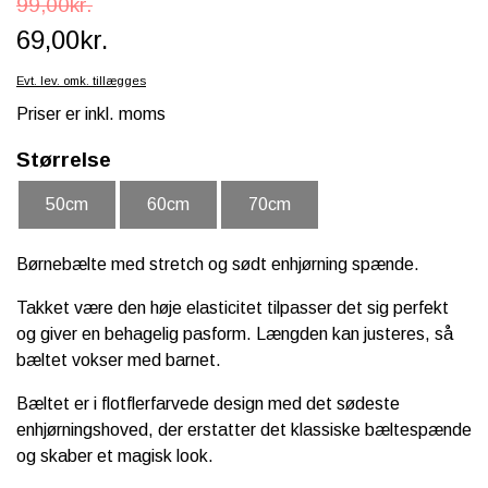
99,00kr.
SCHLEICH® HEST & TILBEHØR
69,00kr.
SKOLE, KREA & TILBEHØR
Evt. lev. omk. tillægges
Priser er inkl. moms
TASKER & PUNGE
Størrelse
SJOVE HESTE TING
50cm
60cm
70cm
BABY
Børnebælte med stretch og sødt enhjørning spænde.
Takket være den høje elasticitet tilpasser det sig perfekt
og giver en behagelig pasform. Længden kan justeres, så
bæltet vokser med barnet.
Bæltet er i flotflerfarvede design med det sødeste
enhjørningshoved, der erstatter det klassiske bæltespænde
og skaber et magisk look.