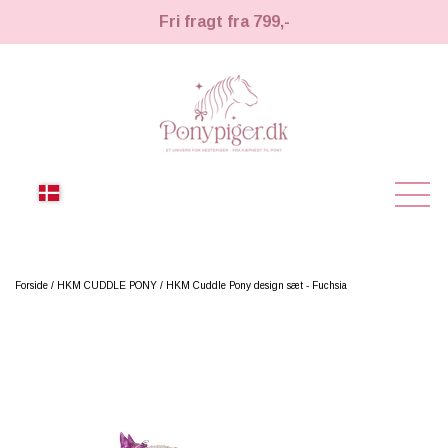
Fri fragt fra 799,-
NYHEDER
Forside
HKM CUDDLE PONY
HKM Cuddle Pony design sæt - Fuchsia
KÆPHESTE
KÆPHESTE
LEMIEUX TOY PONY
STRIGLER & TILBEHØR
TIL HESTEPIGER
UDSTYR & TILBEHØR