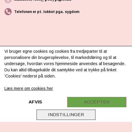
Telefonen er pt. lukket pga. sygdom
Vi bruger egne cookies og cookies fra tredjeparter til at
INFORMATION
personalisere din brugeroplevelse, til markedsføring og til at
undersøge, hvordan vores hjemmeside anvendes af besøgende.
Om os
Du kan altid tilbagekalde dit samtykke ved at trykke på linket
'Cookies' nederst på siden.
Levering & betaling
Læs mere om cookies her
FAQ
Retur
AFVIS
ACCEPTER
Samarbejde
INDSTILLINGER
Virksomhedsoplysninger
Cookie & Privatlivsoplysninger