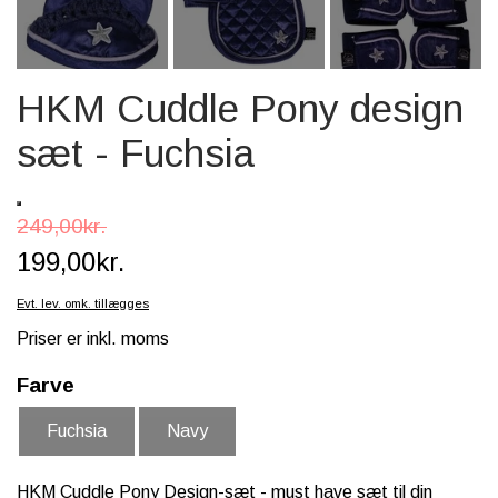
SCHLEICH® HEST & TILBEHØR
SKOLE, KREA & TILBEHØR
HKM Cuddle Pony design
TASKER & PUNGE
sæt - Fuchsia
SJOVE HESTE TING
BABY
249,00kr.
199,00kr.
Evt. lev. omk. tillægges
Priser er inkl. moms
Farve
Fuchsia
Navy
HKM Cuddle Pony Design-sæt - must have sæt til din