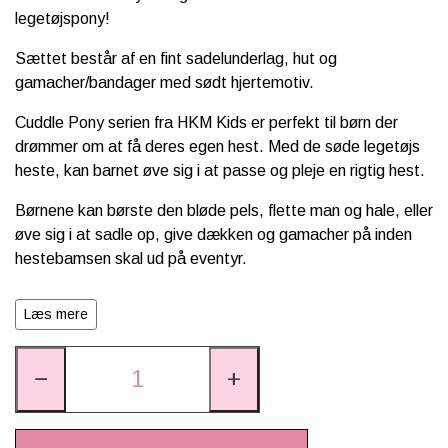
legetøjspony!
Sættet består af en fint sadelunderlag, hut og
gamacher/bandager med sødt hjertemotiv.
Cuddle Pony serien fra HKM Kids er perfekt til børn der
drømmer om at få deres egen hest. Med de søde legetøjs
heste, kan barnet øve sig i at passe og pleje en rigtig hest.
Børnene kan børste den bløde pels, flette man og hale, eller
øve sig i at sadle op, give dækken og gamacher på inden
hestebamsen skal ud på eventyr.
Det er muligt at tilkøbe et væld af tilbehør, som dækken,
Læs mere
sadel, trense, transporttaske og stævnesæt.
Tag på eventyr med de søde Cuddle Ponies og gør
−
+
drømmen om en "rigtig" hest til virkelighed!