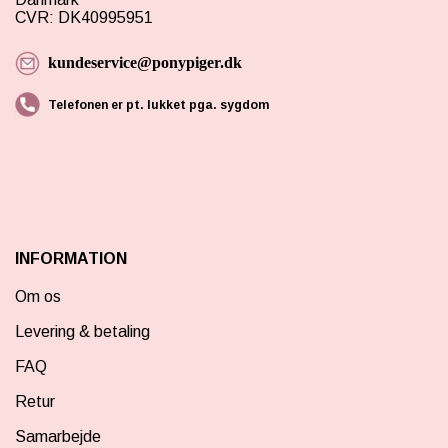
CVR: DK40995951
kundeservice@ponypiger.dk
Telefonen er pt. lukket pga. sygdom
INFORMATION
Om os
Levering & betaling
FAQ
Retur
Samarbejde