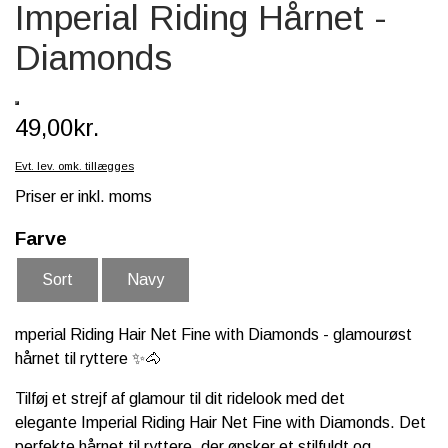
Imperial Riding Hårnet -
SCHLEICH® HEST & TILBEHØR
Diamonds
SKOLE, KREA & TILBEHØR
TASKER & PUNGE
49,00kr.
SJOVE HESTE TING
Evt. lev. omk. tillægges
BABY
Priser er inkl. moms
Farve
Sort
Navy
mperial Riding Hair Net Fine with Diamonds - glamourøst
hårnet til ryttere ✨🐴
Tilføj et strejf af glamour til dit ridelook med det
elegante Imperial Riding Hair Net Fine with Diamonds. Det
perfekte hårnet til ryttere, der ønsker et stilfuldt og