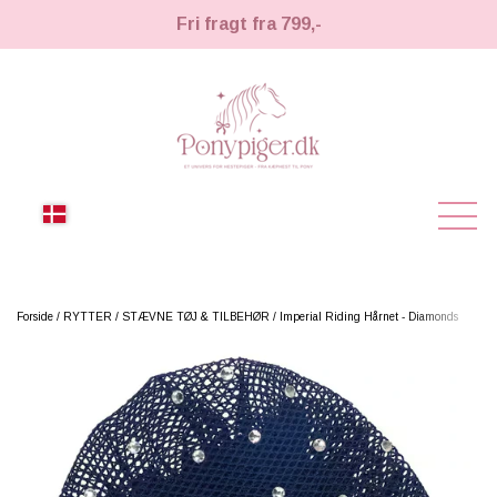
Fri fragt fra 799,-
NYHEDER
Forside
RYTTER
STÆVNE TØJ & TILBEHØR
Imperial Riding Hårnet - Diamonds
KÆPHESTE
KÆPHESTE
LEMIEUX TOY PONY
STRIGLER & TILBEHØR
TIL HESTEPIGER
UDSTYR & TILBEHØR