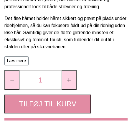
professionelt look til både stævner og træning.
Det fine hårnet holder håret sikkert og pænt på plads under
ridehjelmen, så du kan fokusere fuldt ud på din ridning uden
løse hår. Samtidig giver de flotte glitrende rhinsten et
eksklusivt og feminint touch, som fuldender dit outfit i
stalden eller på stævnebanen.
Det lette og fleksible meshdesign sikrer en behagelig
Læs mere
pasform og gør hårnettet nemt at bruge til både opsat hår
og knold. Perfekt til dressur, spring og andre
−
+
ridesportsgrene, hvor et velplejet look gør hele forskellen.
TILFØJ TIL KURV