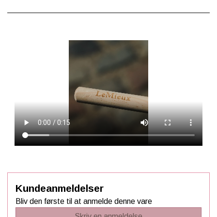
dressurtræning
Kæphesten har et realistisk hoved, man der kan flettes og
velcro lukning i munden så biddet på det matchende udstyr
kan sidde korrekt.
Du finder matchende tilbehør til din LeMieux kæphest, der
er en tro kopi af LeMieux´s udstyr til rigtige heste.
Mini ryttere kan have det sjovt i mange timer med deres
helt egen kæphest fra LeMieux!
Kæphesten fra LeMieux måler ca. 37cm x 34 cm x 81cm,
hvoraf selve kæppen måler 44cm i længden.
Rengøres med en fugtig klud.
Kæphestene fra LeMieux stimulerer barnets fantasi
Kundeanmeldelser
og udfordrer samtidigt motorikken, når spænder skal
Bliv den første til at anmelde denne vare
spændes og kæphesten strigles og flettes.
Skriv en anmeldelse