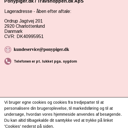
Ponypiger.dk
/
Travshoppen.dk ApS
Lageradresse - åben efter aftale:
Ordrup Jagtvej 201
2920 Charlottenlund
Danmark
CVR: DK40995951
kundeservice@ponypiger.dk
Telefonen er pt. lukket pga. sygdom
Vi bruger egne cookies og cookies fra tredjeparter til at
INFORMATION
personalisere din brugeroplevelse, til markedsføring og til at
undersøge, hvordan vores hjemmeside anvendes af besøgende.
Om os
Du kan altid tilbagekalde dit samtykke ved at trykke på linket
Levering & betaling
'Cookies' nederst på siden.