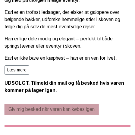
dig med på uforglemmelige eventyr.
Earl er en trofast ledsager, der elsker at galopere over
bølgende bakker, udforske hemmelige stier i skoven og
følge dig på selv de mest eventyrlige rejser.
Han er lige dele modig og elegant – perfekt til både
springstævner eller eventyr i skoven.
Earl er ikke bare en kæphest – han er en ven for livet.
⭐ Unikt design – kraftfuld og ædel grå farve med livagtige
Læs mere
detaljer.
UDSOLGT. Tilmeld din mail og få besked hvis varen
⭐ Stærk og holdbar konstruktion – velegnet til leg både ude
kommer på lager igen.
og inde
⭐ Blød og realistisk pels – giver et autentisk look og følelse
Giv mig besked når varen kan købes igen
⭐ Perfekt størrelse – let at ride, lege og træne med
⭐ Inspirerer til leg & fantasi – ideel til rollespil, spring og