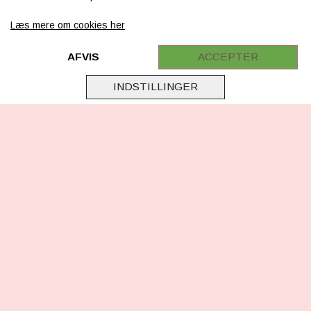
FAQ
Læs mere om cookies her
Retur
AFVIS
ACCEPTER
Samarbejde
INDSTILLINGER
Virksomhedsoplysninger
Cookie & Privatlivsoplysninger
CSR - vi tager ansvar
Tilmeld nyhedsbrev
FØLG OS
Facebook
Instagram