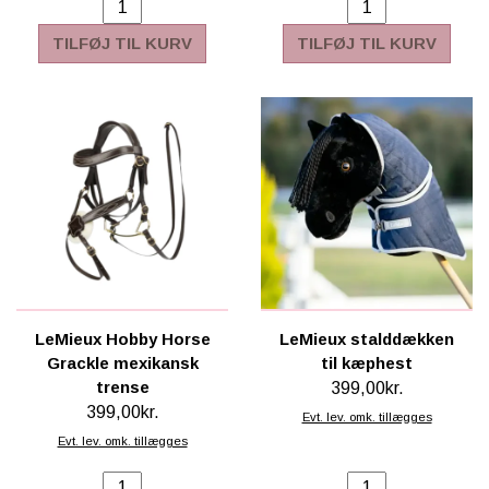
TILFØJ TIL KURV
TILFØJ TIL KURV
LeMieux Hobby Horse
LeMieux stalddækken
Grackle mexikansk
til kæphest
trense
399,00kr.
399,00kr.
Evt. lev. omk. tillægges
Evt. lev. omk. tillægges