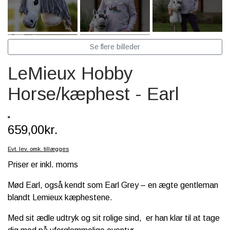
SCHLEICH® HEST & TILBEHØR
SKOLE, KREA & TILBEHØR
Se flere billeder
TASKER & PUNGE
LeMieux Hobby
SJOVE HESTE TING
Horse/kæphest - Earl
BABY
659,00kr.
Evt. lev. omk. tillægges
Priser er inkl. moms
Mød Earl, også kendt som Earl Grey – en ægte gentleman
blandt Lemieux kæphestene.
Med sit ædle udtryk og sit rolige sind, er han klar til at tage