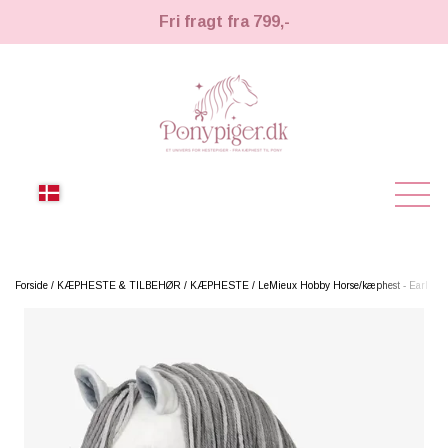
Fri fragt fra 799,-
NYHEDER
Forside
KÆPHESTE & TILBEHØR
KÆPHESTE
LeMieux Hobby Horse/kæphest - Earl
KÆPHESTE
KÆPHESTE
LEMIEUX TOY PONY
STRIGLER & TILBEHØR
TIL HESTEPIGER
UDSTYR & TILBEHØR