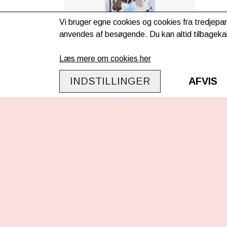
Vi bruger egne cookies og cookies fra tredjepar
anvendes af besøgende. Du kan altid tilbagekal
LeMieux Mini drikkedunk -
Powder Blue
Læs mere om cookies her
249,00kr.
INDSTILLINGER
AFVIS
Evt. lev. omk. tillægges
KONTAKT OS
INFO
Ponypiger.dk
/
Travshoppen.dk
Om os
ApS
Leveri
Lageradresse - åben efter aftale:
FAQ
Ordrup Jagtvej 201
2920 Charlottenlund
Retur