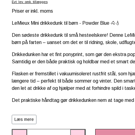
Evt. lev. omk. tillægges
Priser er inkl. moms
LeMieux Mini drikkedunk til børn - Powder Blue 🐴💧
Den sødeste drikkedunk til små hesteelskere! Denne
LeMi
børn på farten – uanset om det er til ridning, skole, udflugte
Drikkedunken har et fint
ponyprint
, som gør den ekstra pop
Samtidig er den både praktisk og holdbar med et smart de
Flasken er fremstillet i
vakuumisoleret rustfrit stål
, som hjæ
længere tid – perfekt til både sommer og vinter. Den sma
den let at drikke af og hjælper med at forhindre spild i task
Det praktiske håndtag gør drikkedunken nem at tage med til
Derfor er denne LeMieux drikkedunk et must-have:
Læs mere
Sødt ponyprint - perfekt til små hesteelskere 🐴
Holder drikke kolde eller varme længere