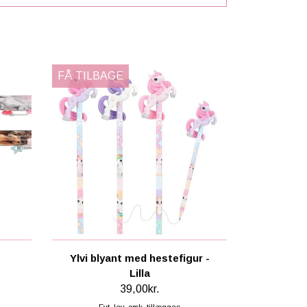
FÅ TILBAGE
Ylvi blyant med hestefigur -
Lilla
39,00kr.
Evt. lev. omk. tillægges