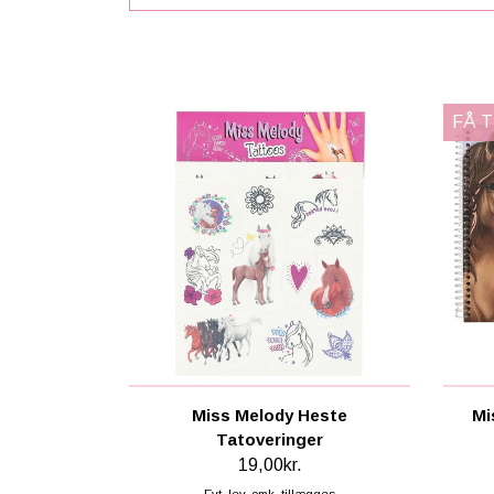
FÅ 
Miss Melody Heste
Mi
Tatoveringer
19,00kr.
Evt. lev. omk. tillægges