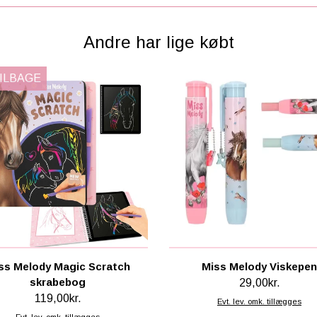
Andre har lige købt
TILBAGE
ss Melody Magic Scratch
Miss Melody Viskepen
skrabebog
29,00kr.
119,00kr.
Evt. lev. omk. tillægges
Evt. lev. omk. tillægges