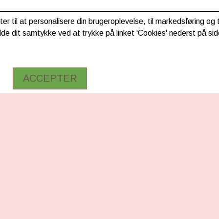
ter til at personalisere din brugeroplevelse, til markedsføring o
de dit samtykke ved at trykke på linket 'Cookies' nederst på sid
ACCEPTER
RMATION
FØLG OS
Facebook
ng & betaling
Instagram
TikTok