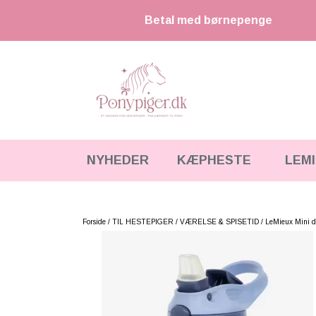
Betal med børnepenge
NYHEDER
KÆPHESTE
LEM
KÆPHESTE
KÆPHESTE & TILBEHØR
STRIGLER & TILBEHØR
LEMIEUX MINI TOY PONY & TILBEHØR
Forside
TIL HESTEPIGER
VÆRELSE & SPISETID
LeMieux Mini d
UDSTYR & TILBEHØR
HKM CUDDLE PONY
FODER & TILBEHØR
HESTEBAMSER
SPRING & FORHINDRINGER
LEGETØJS HESTE