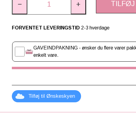
TILFØJ
−
+
Vakuumisoleret rustfrit stål
BPA-fri drikketud
Lækagesikkert design
Praktisk håndtag til små hænder
FORVENTET LEVERINGSTID
2-3 hverdage
Ideel til skole, ridning og udflugter
Gaveindpakning
Kapacitet:
GAVEINDPAKNING - ønsker du flere varer pakket
enkelt vare.
480 ml
Materiale:
Rustfrit stål
BPA-fri plastdetaljer
Tilføj til Ønskeskyen
Pleje:
Håndvask anbefales
Må ikke komme i mikroovn
Perfekt gaveidé til børn, der elsker ponyer, ridning og flo