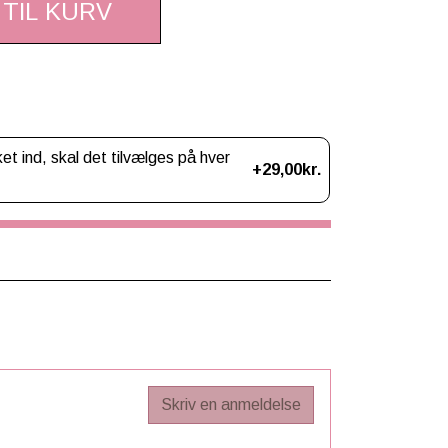
 TIL KURV
 ind, skal det tilvælges på hver
+29,00kr.
Skriv en anmeldelse
tte accessories fra LeMieux ✨