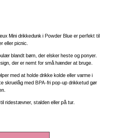
eux Mini drikkedunk i Powder Blue
er perfekt til
r eller picnic.
ulær blandt børn, der elsker heste og ponyer.
sign, der er nemt for små hænder at bruge.
lper med at holde drikke kolde eller varme i
rte
skruelåg med BPA-fri pop-up drikketud
gør
en.
 ridestævner, stalden eller på tur.