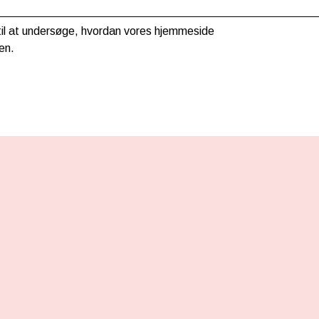
g til at undersøge, hvordan vores hjemmeside
en.
HER KAN DU BETALE MED