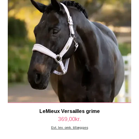
LeMieux Versailles grime
369,00kr.
Evt. lev. omk. tillægges