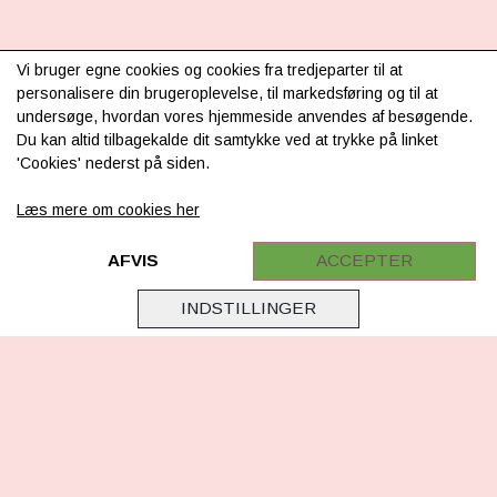
INFORMATION
Vi bruger egne cookies og cookies fra tredjeparter til at
personalisere din brugeroplevelse, til markedsføring og til at
Om os
undersøge, hvordan vores hjemmeside anvendes af besøgende.
Du kan altid tilbagekalde dit samtykke ved at trykke på linket
Levering & betaling
'Cookies' nederst på siden.
FAQ
Læs mere om cookies her
Retur
Samarbejde
AFVIS
ACCEPTER
Virksomhedsoplysninger
INDSTILLINGER
Cookie & Privatlivsoplysninger
CSR - vi tager ansvar
Tilmeld nyhedsbrev