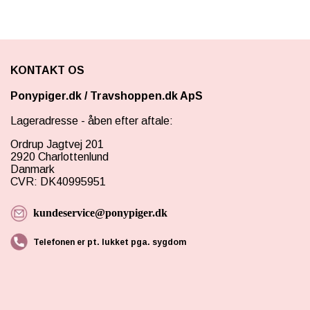
KONTAKT OS
Ponypiger.dk
/
Travshoppen.dk ApS
Lageradresse - åben efter aftale:
Ordrup Jagtvej 201
2920 Charlottenlund
Danmark
CVR: DK40995951
kundeservice@ponypiger.dk
Telefonen er pt. lukket pga. sygdom