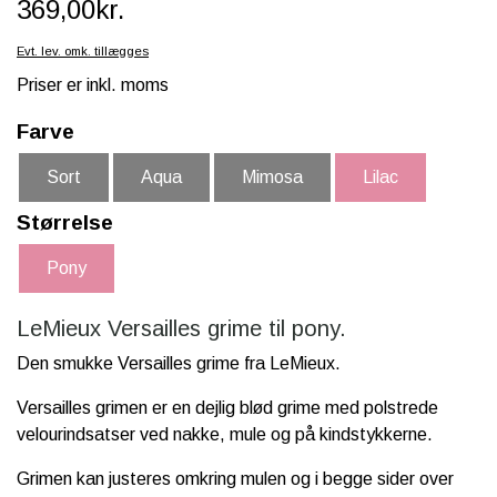
369,00kr.
SCHLEICH® HEST & TILBEHØR
Evt. lev. omk. tillægges
SKOLE, KREA & TILBEHØR
Priser er inkl. moms
TASKER & PUNGE
Farve
SJOVE HESTE TING
Sort
Aqua
Mimosa
Lilac
BABY
Størrelse
Pony
LeMieux Versailles grime til pony.
Den smukke Versailles grime fra LeMieux.
Versailles grimen er en dejlig blød grime med polstrede
velourindsatser ved nakke, mule og på kindstykkerne.
Grimen kan justeres omkring mulen og i begge sider over