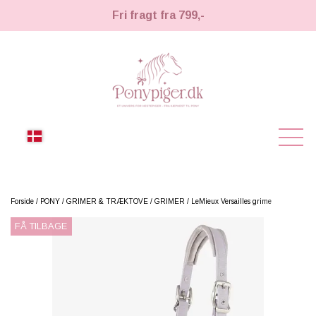
Fri fragt fra 799,-
NYHEDER
Forside
PONY
GRIMER & TRÆKTOVE
GRIMER
LeMieux Versailles grime
FÅ TILBAGE
KÆPHESTE
KÆPHESTE
LEMIEUX TOY PONY
STRIGLER & TILBEHØR
TIL HESTEPIGER
UDSTYR & TILBEHØR