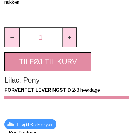
nakken.
−
+
TILFØJ TIL KURV
Lilac, Pony
FORVENTET LEVERINGSTID
2-3 hverdage
Tilføj til Ønskeskyen
Key Features: