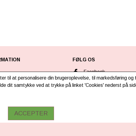
RMATION
FØLG OS
Facebook
ter til at personalisere din brugeroplevelse, til markedsføring o
ng & betaling
Instagram
de dit samtykke ved at trykke på linket 'Cookies' nederst på sid
TikTok
ACCEPTER
bejde
omhedsoplysninger
 & Privatlivsoplysninger