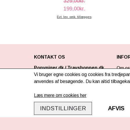
329,00kr.
199,00kr.
Evt. lev. omk. tillægges
KONTAKT OS
INFO
Ponypiger.dk
/
Travshoppen.dk
Om os
ApS
Vi bruger egne cookies og cookies fra tredjepar
Leveri
anvendes af besøgende. Du kan altid tilbagekal
Lageradresse - åben efter aftale:
FAQ
Ordrup Jagtvej 201
Læs mere om cookies her
2920 Charlottenlund
Retur
Danmark
INDSTILLINGER
AFVIS
Samar
CVR: DK40995951
Virks
kundeservice@ponypiger.dk
Cookie