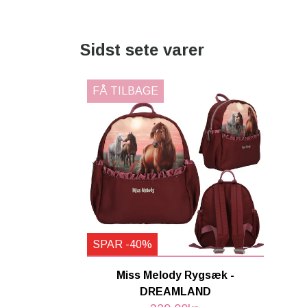
Sidst sete varer
FÅ TILBAGE
SPAR -40%
Miss Melody Rygsæk -
DREAMLAND