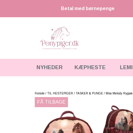
Betal med børnepenge
NYHEDER
KÆPHESTE
LEM
KÆPHESTE
KÆPHESTE & TILBEHØR
STRIGLER & TILBEHØR
LEMIEUX MINI TOY PONY & TILBEHØR
Forside
TIL HESTEPIGER
TASKER & PUNGE
Miss Melody Rygs
FÅ TILBAGE
UDSTYR & TILBEHØR
HKM CUDDLE PONY
FODER & TILBEHØR
HESTEBAMSER
SPRING & FORHINDRINGER
LEGETØJS HESTE