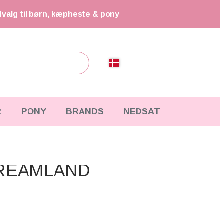
dvalg til børn, kæpheste & pony
R
PONY
BRANDS
NEDSAT
 DREAMLAND