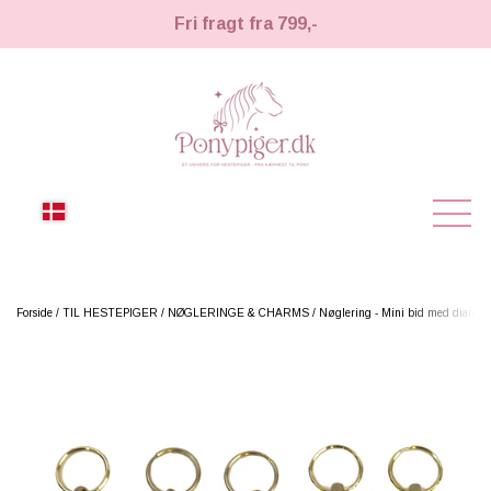
Fri fragt fra 799,-
NYHEDER
Forside
TIL HESTEPIGER
NØGLERINGE & CHARMS
Nøglering - Mini bid med diaman
KÆPHESTE
KÆPHESTE
LEMIEUX TOY PONY
STRIGLER & TILBEHØR
TIL HESTEPIGER
UDSTYR & TILBEHØR