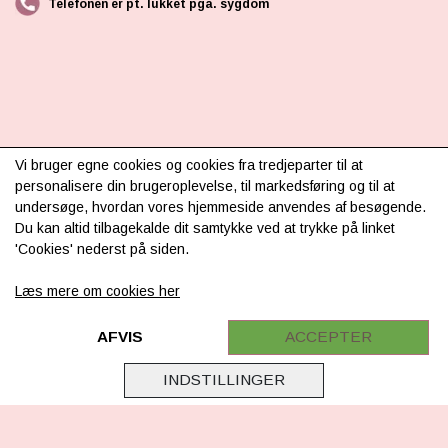
Telefonen er pt. lukket pga. sygdom
INFORMATION
Vi bruger egne cookies og cookies fra tredjeparter til at
personalisere din brugeroplevelse, til markedsføring og til at
Om os
undersøge, hvordan vores hjemmeside anvendes af besøgende.
Du kan altid tilbagekalde dit samtykke ved at trykke på linket
Levering & betaling
'Cookies' nederst på siden.
FAQ
Læs mere om cookies her
Retur
Samarbejde
AFVIS
ACCEPTER
Virksomhedsoplysninger
INDSTILLINGER
Cookie & Privatlivsoplysninger
CSR - vi tager ansvar