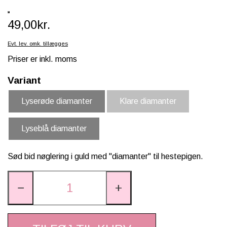
SCHLEICH® HEST & TILBEHØR
49,00kr.
SKOLE, KREA & TILBEHØR
Evt. lev. omk. tillægges
TASKER & PUNGE
Priser er inkl. moms
SJOVE HESTE TING
Variant
BABY
Lyserøde diamanter
Klare diamanter
Lyseblå diamanter
Sød bid nøglering i guld med "diamanter" til hestepigen.
−
+