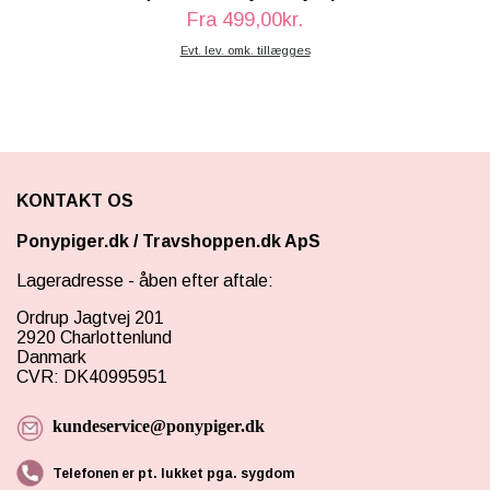
Fra 499,00kr.
Evt. lev. omk. tillægges
KONTAKT OS
Ponypiger.dk
/
Travshoppen.dk ApS
Lageradresse - åben efter aftale:
Ordrup Jagtvej 201
2920 Charlottenlund
Danmark
CVR: DK40995951
kundeservice@ponypiger.dk
Telefonen er pt. lukket pga. sygdom