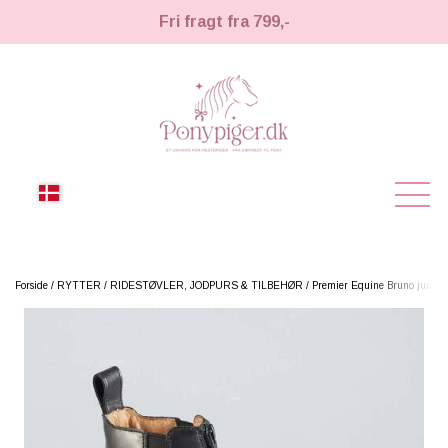
Fri fragt fra 799,-
NYHEDER
Forside
RYTTER
RIDESTØVLER, JODPURS & TILBEHØR
Premier Equine Bruno junior 
KÆPHESTE
KÆPHESTE
LEMIEUX TOY PONY
STRIGLER & TILBEHØR
TIL HESTEPIGER
UDSTYR & TILBEHØR