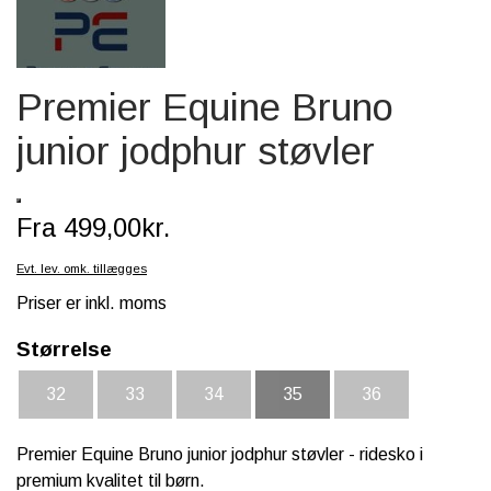
SCHLEICH® HEST & TILBEHØR
SKOLE, KREA & TILBEHØR
Premier Equine Bruno
TASKER & PUNGE
junior jodphur støvler
SJOVE HESTE TING
BABY
Fra 499,00kr.
Evt. lev. omk. tillægges
Priser er inkl. moms
Størrelse
32
33
34
35
36
Premier Equine Bruno junior jodphur støvler - ridesko i
premium kvalitet til børn.