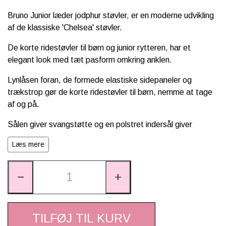
Bruno Junior læder jodphur støvler, er en moderne udvikling
af de klassiske 'Chelsea' støvler.
De korte ridestøvler til børn og junior rytteren, har et
elegant look med tæt pasform omkring anklen.
Lynlåsen foran, de formede elastiske sidepaneler og
trækstrop gør de korte ridestøvler til børn, nemme at tage
af og på.
Sålen giver svangstøtte og en polstret indersål giver
komfort ved hvert skridt.
Læs mere
Støvlerne er fremstillet af førsteklasses læder og har
sporestøtte på hælen.
−
+
TILFØJ TIL KURV