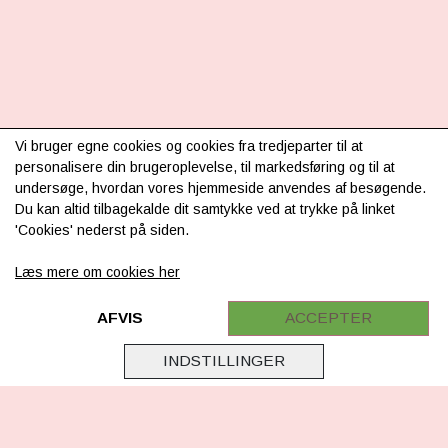
INFORMATION
Vi bruger egne cookies og cookies fra tredjeparter til at
personalisere din brugeroplevelse, til markedsføring og til at
Om os
undersøge, hvordan vores hjemmeside anvendes af besøgende.
Du kan altid tilbagekalde dit samtykke ved at trykke på linket
Levering & betaling
'Cookies' nederst på siden.
FAQ
Læs mere om cookies her
Retur
Samarbejde
AFVIS
ACCEPTER
Virksomhedsoplysninger
INDSTILLINGER
Cookie & Privatlivsoplysninger
CSR - vi tager ansvar