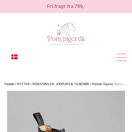
Fri fragt fra 799,-
NYHEDER
Forside
RYTTER
RIDESTØVLER, JODPURS & TILBEHØR
Premier Equine Torlano junior
KÆPHESTE
KÆPHESTE
LEMIEUX TOY PONY
STRIGLER & TILBEHØR
TIL HESTEPIGER
UDSTYR & TILBEHØR