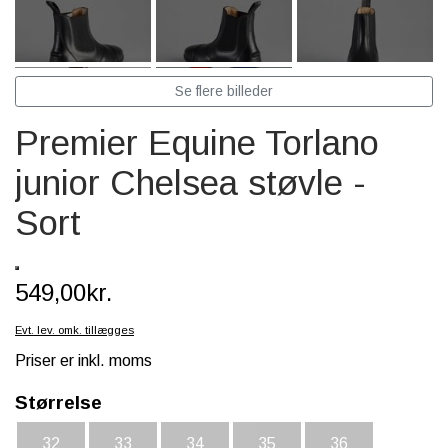
SCHLEICH® HEST & TILBEHØR
SKOLE, KREA & TILBEHØR
Se flere billeder
TASKER & PUNGE
Premier Equine Torlano
SJOVE HESTE TING
junior Chelsea støvle -
BABY
Sort
549,00kr.
Evt. lev. omk. tillægges
Priser er inkl. moms
Størrelse
32
33
34
35
36