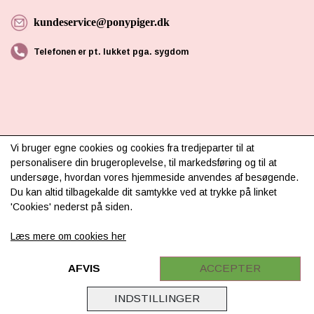
kundeservice@ponypiger.dk
Telefonen er pt. lukket pga. sygdom
Vi bruger egne cookies og cookies fra tredjeparter til at
INFORMATION
personalisere din brugeroplevelse, til markedsføring og til at
undersøge, hvordan vores hjemmeside anvendes af besøgende.
Om os
Du kan altid tilbagekalde dit samtykke ved at trykke på linket
'Cookies' nederst på siden.
Levering & betaling
FAQ
Læs mere om cookies her
Retur
AFVIS
ACCEPTER
Samarbejde
INDSTILLINGER
Virksomhedsoplysninger