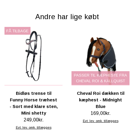
Andre har lige købt
FÅ TILBAGE
PASSER TIL KÆPHESTE FRA
CHEVAL ROI & KÄLLQUIST
Bidløs trense til
Cheval Roi dækken til
Funny Horse træhest
kæphest - Midnight
- Sort med klare sten,
Blue
Mini shetty
169,00kr.
249,00kr.
Evt. lev. omk. tillægges
Evt. lev. omk. tillægges