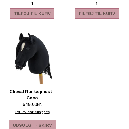
TILFØJ TIL KURV
TILFØJ TIL KURV
Cheval Roi kæphest -
Coco
649,00kr.
Evt. lev. omk. tillægges
UDSOLGT - SKIRV