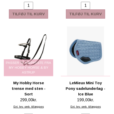
TILFØJ TIL KURV
TILFØJ TIL KURV
PASSER TIL KÆPHESTE FRA
MY HOBBY HORSE & BY
ASTRUP
My Hobby Horse
LeMieux Mini Toy
trense med sten -
Pony sadelunderlag -
Sort
Ice Blue
299,00kr.
199,00kr.
Evt. lev. omk. tillægges
Evt. lev. omk. tillægges