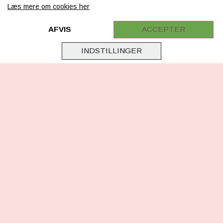
Læs mere om cookies her
Retur
Samarbejde
AFVIS
ACCEPTER
Virksomhedsoplysninger
INDSTILLINGER
Cookie & Privatlivsoplysninger
CSR - vi tager ansvar
Tilmeld nyhedsbrev
FØLG OS
Facebook
Instagram
TikTok