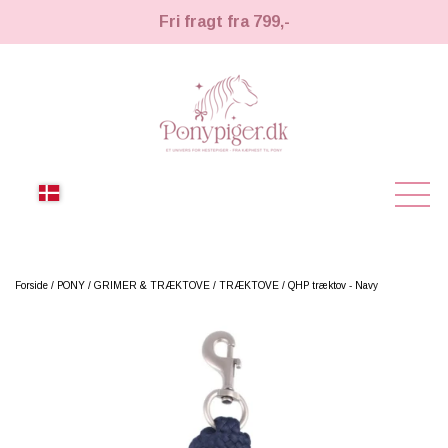
Fri fragt fra 799,-
NYHEDER
Forside
PONY
GRIMER & TRÆKTOVE
TRÆKTOVE
QHP træktov - Navy
KÆPHESTE
KÆPHESTE
LEMIEUX TOY PONY
STRIGLER & TILBEHØR
TIL HESTEPIGER
UDSTYR & TILBEHØR