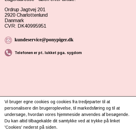
Ordrup Jagtvej 201
2920 Charlottenlund
Danmark
CVR: DK40995951
kundeservice@ponypiger.dk
Telefonen er pt. lukket pga. sygdom
INFORMATION
Vi bruger egne cookies og cookies fra tredjeparter til at
personalisere din brugeroplevelse, til markedsføring og til at
Om os
undersøge, hvordan vores hjemmeside anvendes af besøgende.
Du kan altid tilbagekalde dit samtykke ved at trykke på linket
Levering & betaling
'Cookies' nederst på siden.
FAQ