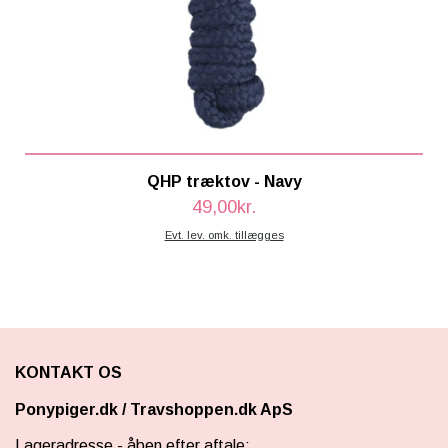
QHP træktov - Navy
49,00kr.
Evt. lev. omk. tillægges
KONTAKT OS
Ponypiger.dk
/
Travshoppen.dk ApS
Lageradresse - åben efter aftale: