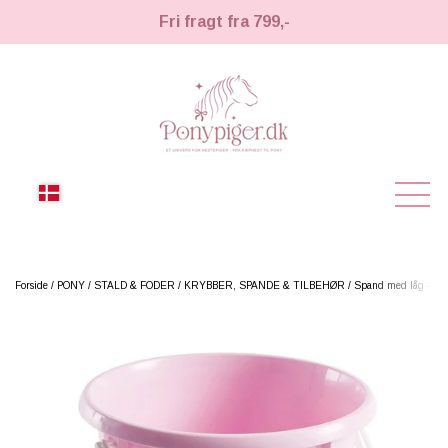
Fri fragt fra 799,-
NYHEDER
Forside
PONY
STALD & FODER
KRYBBER, SPANDE & TILBEHØR
Spand med låg - 5L
KÆPHESTE
KÆPHESTE
LEMIEUX TOY PONY
STRIGLER & TILBEHØR
TIL HESTEPIGER
UDSTYR & TILBEHØR