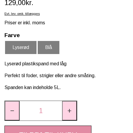
129,00kr.
SCHLEICH® HEST & TILBEHØR
Evt. lev. omk. tillægges
SKOLE, KREA & TILBEHØR
Priser er inkl. moms
TASKER & PUNGE
Farve
SJOVE HESTE TING
Lyserød
Blå
BABY
Lyserød plastikspand med låg
Perfekt til foder, strigler eller andre småting.
Spanden kan indeholde 5L.
−
+