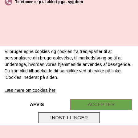
Telefonen er pt. lukket pga. sygdom
INFORMATION
Vi bruger egne cookies og cookies fra tredjeparter til at
personalisere din brugeroplevelse, til markedsføring og til at
Om os
undersøge, hvordan vores hjemmeside anvendes af besøgende.
Du kan altid tilbagekalde dit samtykke ved at trykke på linket
Levering & betaling
'Cookies' nederst på siden.
FAQ
Læs mere om cookies her
Retur
Samarbejde
AFVIS
ACCEPTER
Virksomhedsoplysninger
INDSTILLINGER
Cookie & Privatlivsoplysninger
CSR - vi tager ansvar