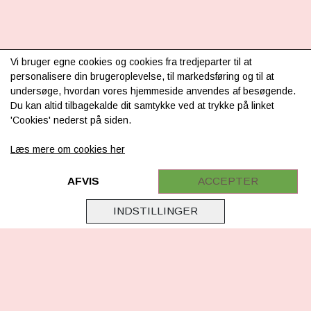
INFORMATION
Vi bruger egne cookies og cookies fra tredjeparter til at
personalisere din brugeroplevelse, til markedsføring og til at
Om os
undersøge, hvordan vores hjemmeside anvendes af besøgende.
Du kan altid tilbagekalde dit samtykke ved at trykke på linket
Levering & betaling
'Cookies' nederst på siden.
FAQ
Læs mere om cookies her
Retur
Samarbejde
AFVIS
ACCEPTER
Virksomhedsoplysninger
INDSTILLINGER
Cookie & Privatlivsoplysninger
CSR - vi tager ansvar
Tilmeld nyhedsbrev