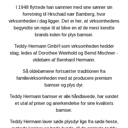
Mål: 34 x 13 x 18 cm.
I 1948 flyttede han sammen med sine sønner sin
forretning til Hirschaid nær Bamberg, hvor
Anbefalet til børn fra 0år.
virksomheden i dag ligger. Det er her, at virksomhedens
CE-Godkendt
begyndte sin rejse til at blive en af ​​de mest kendte
brands inden for plys bamser.
Teddy-Hermann GmbH som virksomheden hedder
idag, ledes af Dorothee Weinhold og Bernd Mischner -
oldebørn af
Bernhard Hermann
.
Så oldebørnene fortsætter traditionen fra
familievirksomheden med at producere premium
bamser og plys dyr.
Teddy Hermann bamser er alle
håndlavede, har vundet
et utal af priser og anerkendelse for sine kvalitets
bamser.
Teddy Hermann laver søde plysdyr lige fra søde heste,