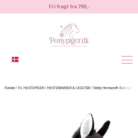
Fri fragt fra 799,-
NYHEDER
Forside
TIL HESTEPIGER
HESTEBAMSER & LEGETØJ
Teddy Hermann® Æsel bamse -
KÆPHESTE
KÆPHESTE
LEMIEUX TOY PONY
STRIGLER & TILBEHØR
TIL HESTEPIGER
UDSTYR & TILBEHØR