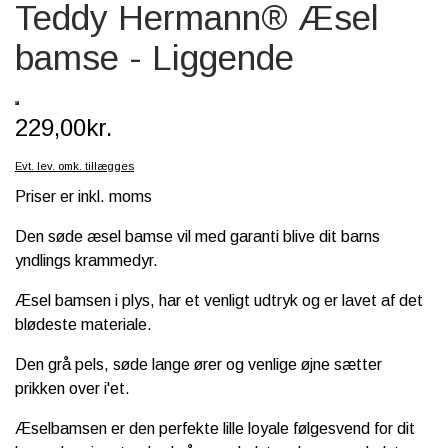
Teddy Hermann® Æsel
SCHLEICH® HEST & TILBEHØR
bamse - Liggende
SKOLE, KREA & TILBEHØR
TASKER & PUNGE
229,00kr.
SJOVE HESTE TING
Evt. lev. omk. tillægges
BABY
Priser er inkl. moms
Den søde æsel bamse vil med garanti blive dit barns
yndlings krammedyr.
Æsel bamsen i plys, har et venligt udtryk og er lavet af det
blødeste materiale.
Den grå pels, søde lange ører og venlige øjne sætter
prikken over i'et.
Æselbamsen er den perfekte lille loyale følgesvend for dit