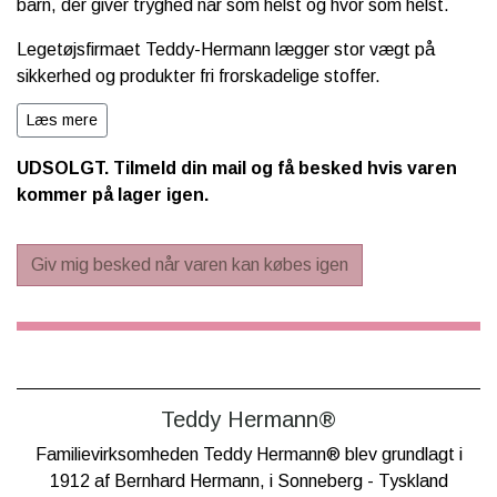
barn, der giver tryghed når som helst og hvor som helst.
Legetøjsfirmaet Teddy-Hermann
lægger stor vægt på
sikkerhed og produkter fri frorskadelige stoffer.
Alle deres plys bamser gennemgår strenge produkttest og
Læs mere
opfylder kravene i det europæiske legetøjsdirektiv EN 71 1-
UDSOLGT. Tilmeld din mail og få besked hvis varen
3.
kommer på lager igen.
Produktoplysninger
:
Kan vaskes ved 30 grader på uld program med max. 600
Giv mig besked når varen kan købes igen
omdrejninger
Vaskes med uld vaskemiddel og lufttørres.
Må ikke tørretumbles.
Teddy Hermann®
Ydremateriale: 50% akryl, 50% polyester
Familievirksomheden Teddy Hermann® blev grundlagt i
Fyld: 100% polyester vat
1912 af Bernhard Hermann, i Sonneberg - Tyskland