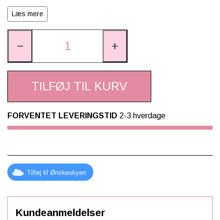
Har et bærehåndtag med trykknap
Kan maskinvaskes ved 30º
Læs mere
Må ikke tørretumbles
−
+
TILFØJ TIL KURV
FORVENTET LEVERINGSTID
2-3 hverdage
Tilføj til Ønskeskyen
Kundeanmeldelser