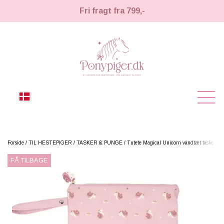
Fri fragt fra 799,-
NYHEDER
Forside
TIL HESTEPIGER
TASKER & PUNGE
Tutete Magical Unicorn vandtæt taske
FÅ TILBAGE
KÆPHESTE
KÆPHESTE
LEMIEUX TOY PONY
STRIGLER & TILBEHØR
TIL HESTEPIGER
UDSTYR & TILBEHØR