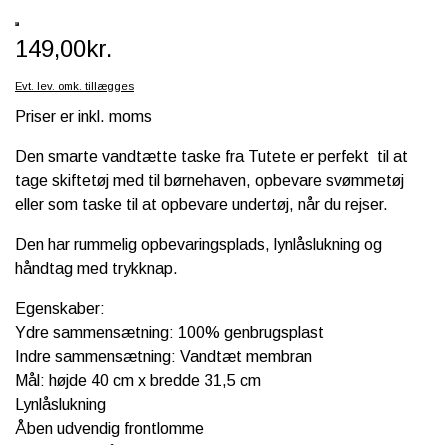
SCHLEICH® HEST & TILBEHØR
149,00kr.
SKOLE, KREA & TILBEHØR
Evt. lev. omk. tillægges
TASKER & PUNGE
Priser er inkl. moms
SJOVE HESTE TING
Den smarte vandtætte taske fra Tutete er perfekt til at
tage skiftetøj med til børnehaven, opbevare svømmetøj
BABY
eller som taske til at opbevare undertøj, når du rejser.
Den har rummelig opbevaringsplads, lynlåslukning og
håndtag med trykknap.
Egenskaber:
Ydre sammensætning: 100% genbrugsplast
Indre sammensætning: Vandtæt membran
Mål: højde 40 cm x bredde 31,5 cm
Lynlåslukning
Åben udvendig frontlomme