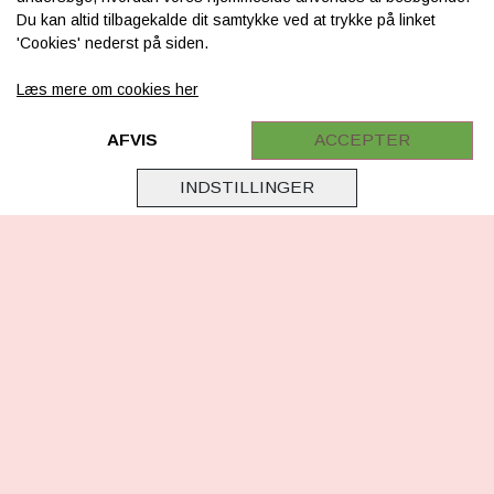
Du kan altid tilbagekalde dit samtykke ved at trykke på linket
Levering & betaling
'Cookies' nederst på siden.
FAQ
Læs mere om cookies her
Retur
Samarbejde
AFVIS
ACCEPTER
Virksomhedsoplysninger
INDSTILLINGER
Cookie & Privatlivsoplysninger
CSR - vi tager ansvar
Tilmeld nyhedsbrev
FØLG OS
Facebook