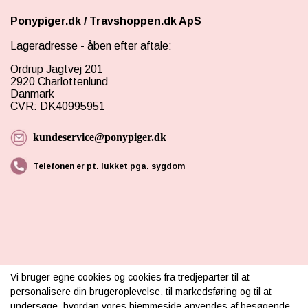
Ponypiger.dk
/
Travshoppen.dk ApS
Lageradresse - åben efter aftale:
Ordrup Jagtvej 201
2920 Charlottenlund
Danmark
CVR: DK40995951
kundeservice@ponypiger.dk
Telefonen er pt. lukket pga. sygdom
INFORMATION
Vi bruger egne cookies og cookies fra tredjeparter til at
personalisere din brugeroplevelse, til markedsføring og til at
Om os
undersøge, hvordan vores hjemmeside anvendes af besøgende.