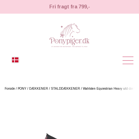
Fri fragt fra 799,-
NYHEDER
Forside
PONY
DÆKKENER
STALDDÆKKENER
Wahlsten Equiestrian Heavy uld dække
KÆPHESTE
KÆPHESTE
LEMIEUX TOY PONY
STRIGLER & TILBEHØR
TIL HESTEPIGER
UDSTYR & TILBEHØR