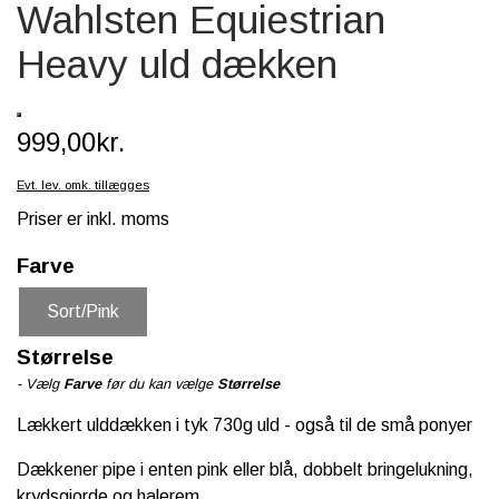
Wahlsten Equiestrian
SCHLEICH® HEST & TILBEHØR
Heavy uld dækken
SKOLE, KREA & TILBEHØR
TASKER & PUNGE
999,00kr.
SJOVE HESTE TING
Evt. lev. omk. tillægges
BABY
Priser er inkl. moms
Farve
Sort/Pink
Størrelse
- Vælg
Farve
før du kan vælge
Størrelse
Lækkert ulddækken i tyk 730g uld - også til de små ponyer
Dækkener pipe i enten pink eller blå, dobbelt bringelukning,
krydsgjorde og halerem.