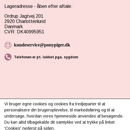
Lageradresse - åben efter aftale:
Ordrup Jagtvej 201
2920 Charlottenlund
Danmark
CVR: DK40995951
kundeservice@ponypiger.dk
Telefonen er pt. lukket pga. sygdom
INFORMATION
Vi bruger egne cookies og cookies fra tredjeparter til at
personalisere din brugeroplevelse, til markedsføring og til at
Om os
undersøge, hvordan vores hjemmeside anvendes af besøgende.
Du kan altid tilbagekalde dit samtykke ved at trykke på linket
Levering & betaling
'Cookies' nederst på siden.