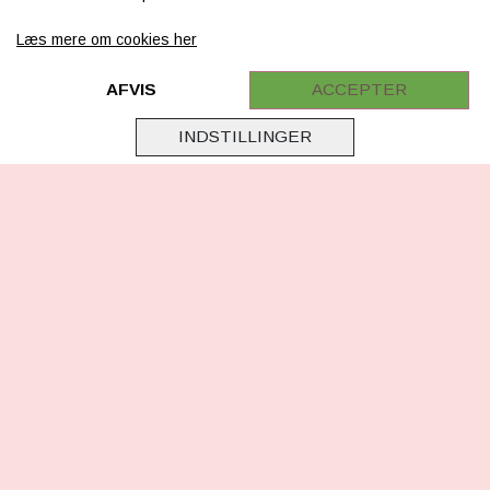
FAQ
Læs mere om cookies her
Retur
Samarbejde
AFVIS
ACCEPTER
Virksomhedsoplysninger
INDSTILLINGER
Cookie & Privatlivsoplysninger
CSR - vi tager ansvar
Tilmeld nyhedsbrev
FØLG OS
Facebook
Instagram
TikTok