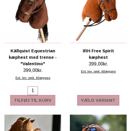
Källquist Equestrian
IRH Free Spirit
kæphest med trense -
kæphest
"Valentino"
399,00kr.
399,00kr.
Evt. lev. omk. tillægges
Evt. lev. omk. tillægges
TILFØJ TIL KURV
VÆLG VARIANT