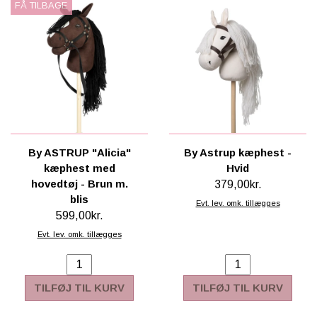
FÅ TILBAGE
By ASTRUP "Alicia"
By Astrup kæphest -
kæphest med
Hvid
hovedtøj - Brun m.
379,00kr.
blis
Evt. lev. omk. tillægges
599,00kr.
Evt. lev. omk. tillægges
TILFØJ TIL KURV
TILFØJ TIL KURV