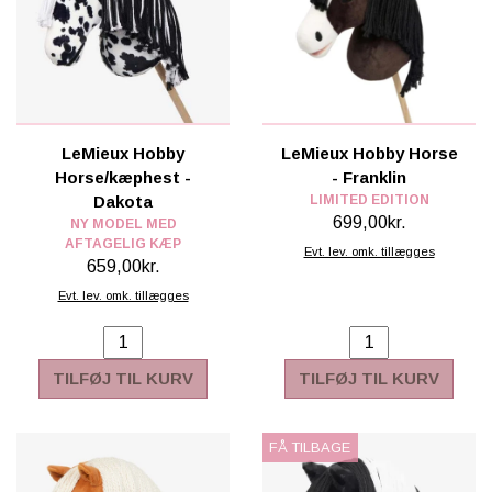
LeMieux Hobby
LeMieux Hobby Horse
Horse/kæphest -
- Franklin
Dakota
LIMITED EDITION
699,00kr.
NY MODEL MED
AFTAGELIG KÆP
Evt. lev. omk. tillægges
659,00kr.
Evt. lev. omk. tillægges
TILFØJ TIL KURV
TILFØJ TIL KURV
FÅ TILBAGE