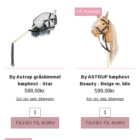
FÅ TILBAGE
By Astrup gråskimmel
By ASTRUP kæphest
kæphest - Star
Beauty - Beige m. blis
599,00kr.
599,00kr.
Evt. lev. omk. tillægges
Evt. lev. omk. tillægges
TILFØJ TIL KURV
TILFØJ TIL KURV