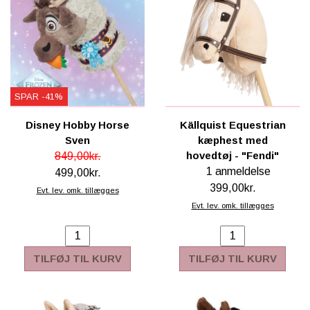
SPAR -41%
Disney Hobby Horse
Källquist Equestrian
Sven
kæphest med
hovedtøj - "Fendi"
849,00kr.
1 anmeldelse
499,00kr.
399,00kr.
Evt. lev. omk. tillægges
Evt. lev. omk. tillægges
TILFØJ TIL KURV
TILFØJ TIL KURV