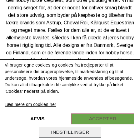
den hobby horse kæphest, som du er på udkig efter. Vi har
nemlig sørget for, at der er noget for enhver smag blandt
det store udvalg, som byder på kæpheste og tilbehør fra
lækre brands som Astrup, Cheval Roi, Källquist Equestrian
og meget mere. Fælles for dem alle er, at de er lavet i
allerhøjeste kvalitet, således I kan få glæde af jeres hobby
horse i rigtig lang tid. Alle designs er fra Danmark, Sverige
og Finland, som er de førende lande inden for hobby horse.
I kan med fordel lave masser af konkurrencer med hver
Vi bruger egne cookies og cookies fra tredjeparter til at
jeres hobby horse og sørge for at passe godt på dem, når
personalisere din brugeroplevelse, til markedsføring og til at
de skal have en pause. Med den perfekte hobby horse er
undersøge, hvordan vores hjemmeside anvendes af besøgende.
det kun fantasien, der sætter grænser for, hvad dig og dit
Du kan altid tilbagekalde dit samtykke ved at trykke på linket
barn kan lave, og måske får han eller hun chancen for at
'Cookies' nederst på siden.
komme op på en rigtig hest en dag.
Læs mere om cookies her
Hurtig levering og service
AFVIS
ACCEPTER
Udover vores ønske om at tilbyde alt inden for udstyr til
pony og rytter har vi hos Ponypiger også et ønske om at
INDSTILLINGER
tilbyde vores kunder en effektiv, pålidelig og lettilgængelig