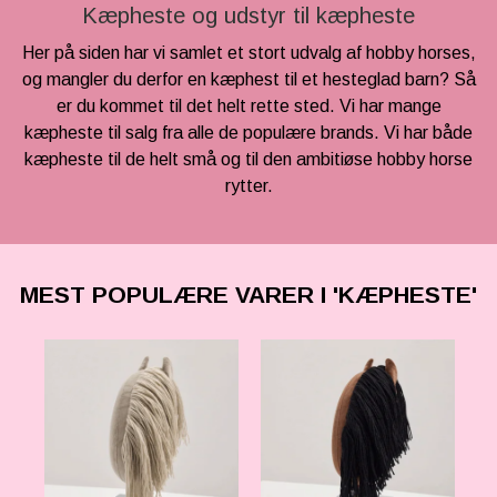
KÆPHESTE & TILBEHØR
Kæpheste og udstyr til kæpheste
RYTTER
FODER & TILBEHØR
Her på siden har vi samlet et stort udvalg af hobby horses,
LEMIEUX MINI TOY PONY & TILBEHØR
PONY
og mangler du derfor en kæphest til et hesteglad barn? Så
SPRING & FORHINDRINGER
HKM CUDDLE PONY
er du kommet til det helt rette sted. Vi har mange
BRANDS
kæpheste til salg fra alle de populære brands. Vi har både
STALD & TILBEHØR
HESTEBAMSER
kæpheste til de helt små og til den ambitiøse hobby horse
NEDSAT
rytter.
RYTTER
LEGETØJS HESTE
LEMIEUX X DISNEY HOBBY HORSE
TRÆHESTE & TILBEHØR
🎅🏻 JULEUDSTYR TIL KÆPHEST
LEMIEUX TOY PUPPIES
MEST POPULÆRE VARER I 'KÆPHESTE'
PAKKER & SÆT
BY ASTRUP BAMSE UNIVERS
TØJ & ACCESSORIES
VÆRELSE & SPISETID
HÅR, SMYKKER & TILBEHØR