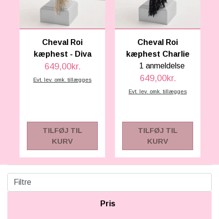
SCHLEICH® HEST & TILBEHØR
SKOLE, KREA & TILBEHØR
Cheval Roi
Cheval Roi
TASKER & PUNGE
kæphest - Diva
kæphest Charlie
649,00kr.
1 anmeldelse
SJOVE HESTE TING
649,00kr.
Evt. lev. omk. tillægges
Evt. lev. omk. tillægges
BABY
TILFØJ TIL
TILFØJ TIL
KURV
KURV
Filtre
Pris