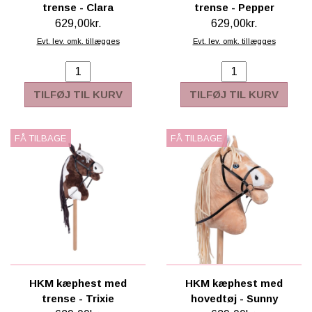
trense - Clara
trense - Pepper
629,00kr.
629,00kr.
Evt. lev. omk. tillægges
Evt. lev. omk. tillægges
TILFØJ TIL KURV
TILFØJ TIL KURV
FÅ TILBAGE
FÅ TILBAGE
HKM kæphest med
HKM kæphest med
trense - Trixie
hovedtøj - Sunny