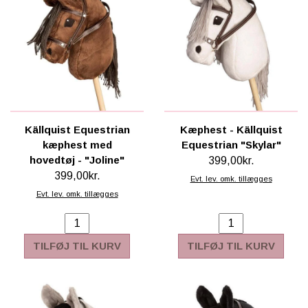
Källquist Equestrian
Kæphest - Källquist
kæphest med
Equestrian "Skylar"
hovedtøj - "Joline"
399,00kr.
399,00kr.
Evt. lev. omk. tillægges
Evt. lev. omk. tillægges
TILFØJ TIL KURV
TILFØJ TIL KURV