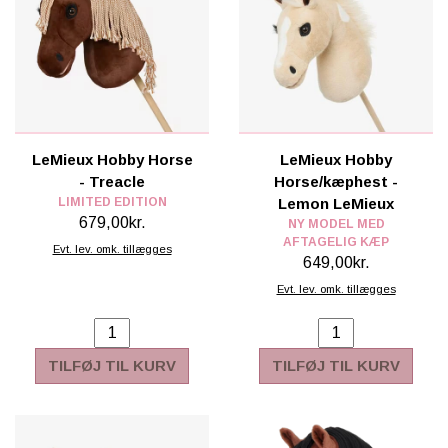
LeMieux Hobby Horse
LeMieux Hobby
- Treacle
Horse/kæphest -
LIMITED EDITION
Lemon LeMieux
679,00kr.
NY MODEL MED
AFTAGELIG KÆP
Evt. lev. omk. tillægges
649,00kr.
Evt. lev. omk. tillægges
TILFØJ TIL KURV
TILFØJ TIL KURV