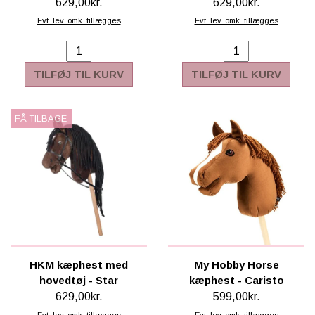
629,00kr.
629,00kr.
Evt. lev. omk. tillægges
Evt. lev. omk. tillægges
TILFØJ TIL KURV
TILFØJ TIL KURV
FÅ TILBAGE
HKM kæphest med
My Hobby Horse
hovedtøj - Star
kæphest - Caristo
629,00kr.
599,00kr.
Evt. lev. omk. tillægges
Evt. lev. omk. tillægges