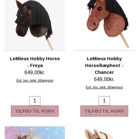
LeMieux Hobby Horse
LeMieux Hobby
- Freya
Horse/kæphest -
Chancer
649,00kr.
649,00kr.
Evt. lev. omk. tillægges
Evt. lev. omk. tillægges
TILFØJ TIL KURV
TILFØJ TIL KURV