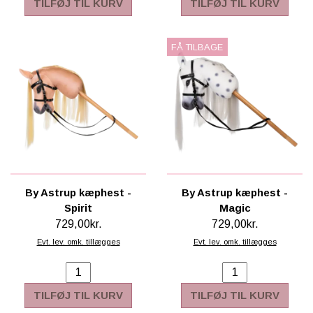
TILFØJ TIL KURV
TILFØJ TIL KURV
FÅ TILBAGE
By Astrup kæphest -
By Astrup kæphest -
Spirit
Magic
729,00kr.
729,00kr.
Evt. lev. omk. tillægges
Evt. lev. omk. tillægges
TILFØJ TIL KURV
TILFØJ TIL KURV