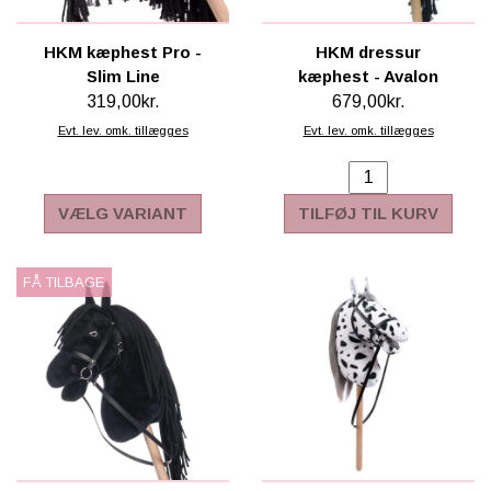
HKM kæphest Pro -
HKM dressur
Slim Line
kæphest - Avalon
319,00kr.
679,00kr.
Evt. lev. omk. tillægges
Evt. lev. omk. tillægges
VÆLG VARIANT
TILFØJ TIL KURV
FÅ TILBAGE