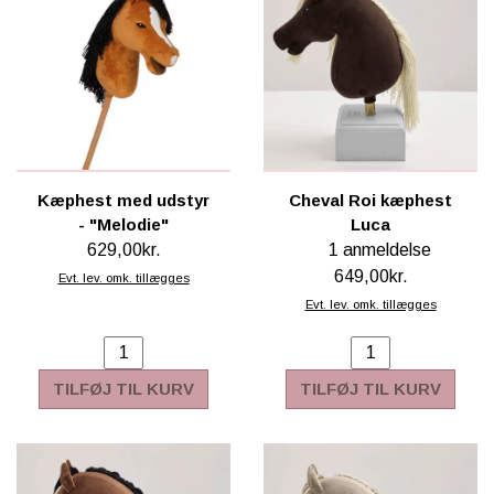
Kæphest med udstyr
Cheval Roi kæphest
- "Melodie"
Luca
629,00kr.
1 anmeldelse
649,00kr.
Evt. lev. omk. tillægges
Evt. lev. omk. tillægges
TILFØJ TIL KURV
TILFØJ TIL KURV