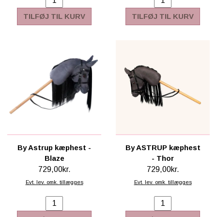
TILFØJ TIL KURV
TILFØJ TIL KURV
By Astrup kæphest -
By ASTRUP kæphest
Blaze
- Thor
729,00kr.
729,00kr.
Evt. lev. omk. tillægges
Evt. lev. omk. tillægges