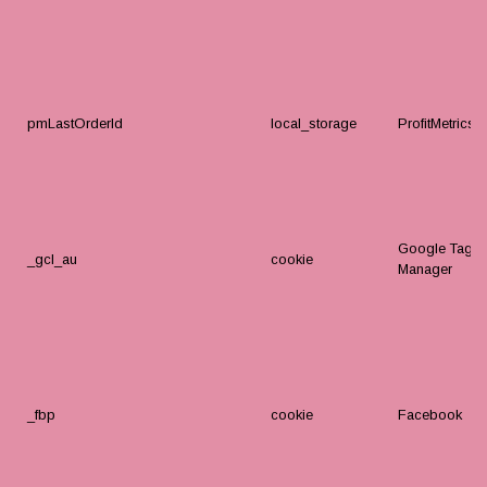
pmLastOrderId
local_storage
ProfitMetrics.i
Google Tag
_gcl_au
cookie
Manager
_fbp
cookie
Facebook