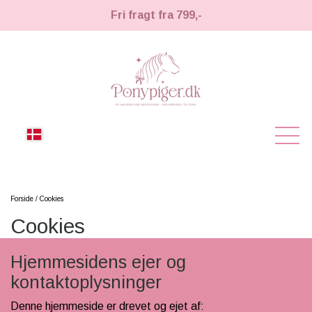
Fri fragt fra 799,-
NYHEDER
Forside
Cookies
Cookies
KÆPHESTE
KÆPHESTE
Hjemmesidens ejer og
LEMIEUX TOY PONY
kontaktoplysninger
STRIGLER & TILBEHØR
TIL HESTEPIGER
Denne hjemmeside er drevet og ejet af:
UDSTYR & TILBEHØR