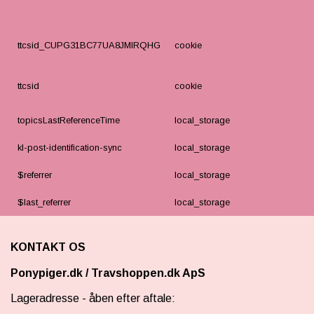
ttcsid_CUPG31BC77UA8JMIRQHG
cookie
ttcsid
cookie
topicsLastReferenceTime
local_storage
kl-post-identification-sync
local_storage
$referrer
local_storage
$last_referrer
local_storage
KONTAKT OS
Ponypiger.dk
/
Travshoppen.dk ApS
Lageradresse - åben efter aftale: