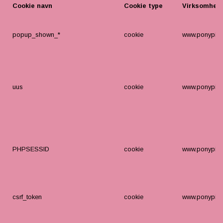
Cookie navn
Cookie type
Virksomhed
popup_shown_*
cookie
www.ponypige
uus
cookie
www.ponypige
PHPSESSID
cookie
www.ponypige
csrf_token
cookie
www.ponypige