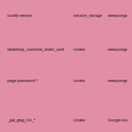
iconify-version
session_storage
www.ponypige
idealshop_customer_visitor_uuid
cookie
www.ponypige
page-password-*
cookie
www.ponypige
_gat_gtag_UA_*
cookie
Google Analyt