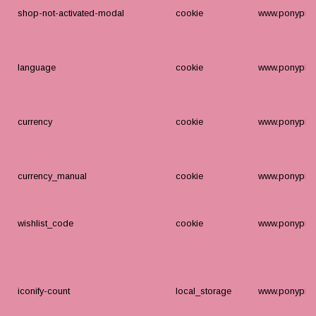
shop-not-activated-modal
cookie
www.ponypige
language
cookie
www.ponypige
currency
cookie
www.ponypige
currency_manual
cookie
www.ponypige
wishlist_code
cookie
www.ponypige
iconify-count
local_storage
www.ponypige