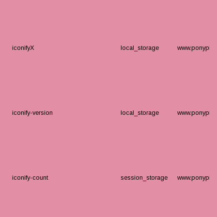
iconifyX
local_storage
www.ponypige
iconify-version
local_storage
www.ponypige
iconify-count
session_storage
www.ponypige