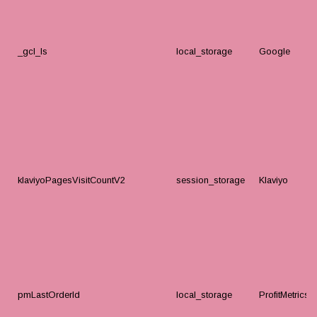
_gcl_ls
local_storage
Google
klaviyoPagesVisitCountV2
session_storage
Klaviyo
pmLastOrderId
local_storage
ProfitMetrics.i