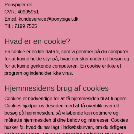
KÆPHESTE & TILBEHØR
Ponypiger.dk
RYTTER
CVR: 40995951
FODER & TILBEHØR
LEMIEUX MINI TOY PONY & TILBEHØR
Email: kundeservice@ponypiger.dk
PONY
SPRING & FORHINDRINGER
Tlf.: 7199 7525
HKM CUDDLE PONY
BRANDS
STALD & TILBEHØR
Hvad er en cookie?
HESTEBAMSER
NEDSAT
RYTTER
En cookie er en lille datafil, som vi gemmer på din computer
LEGETØJS HESTE
for at kunne holde styr på, hvad der sker under dit besøg og
LEMIEUX X DISNEY HOBBY HORSE
for at kunne genkende computeren. En cookie er ikke et
TRÆHESTE & TILBEHØR
program og indeholder ikke virus.
🎅🏻 JULEUDSTYR TIL KÆPHEST
LEMIEUX TOY PUPPIES
Hjemmesidens brug af cookies
PAKKER & SÆT
BY ASTRUP BAMSE UNIVERS
Cookies er nødvendige for at få hjemmesiden til at fungere.
TØJ & ACCESSORIES
Cookies hjælper os desuden med at få overblik over dit
besøg på hjemmesiden, så vi løbende kan optimere og
VÆRELSE & SPISETID
målrette hjemmesiden til dine behov og interesser. Cookies
husker fx, hvad du har lagt i indkøbskurven, om du tidligere
HÅR, SMYKKER & TILBEHØR