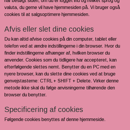
har besøgt siden, om du er logget ind og hvilket sprog og
SCHLEICH® HEST & TILBEHØR
valuta, du gerne vil have hjemmesiden på. Vi bruger også
cookies til at salgsoptimere hjemmesiden.
SKOLE, KREA & TILBEHØR
Afvis eller slet dine cookies
TASKER & PUNGE
Du kan altid afvise cookies på din computer, tablet eller
SJOVE HESTE TING
telefon ved at ændre indstillingerne i din browser. Hvor du
finder indstillingerne afhænger af, hvilken browser du
BABY
anvender. Cookies som du tidligere har accepteret, kan
efterfølgende slettes nemt. Benytter du en PC med en
nyere browser, kan du slette dine cookies ved at bruge
genvejstasterne: CTRL + SHIFT + Delete. Virker denne
metode ikke skal du følge anvisningerne tilhørende den
browser du benytter.
Specificering af cookies
Følgende cookies benyttes af denne hjemmeside.