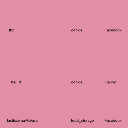
_fbc
cookie
Facebook
__kla_id
cookie
Klaviyo
lastExternalReferrer
local_storage
Facebook