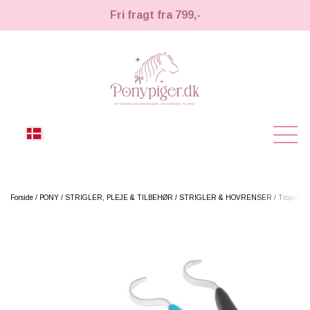
Fri fragt fra 799,-
NYHEDER
Forside
PONY
STRIGLER, PLEJE & TILBEHØR
STRIGLER & HOVRENSER
Tropical 
KÆPHESTE
KÆPHESTE
LEMIEUX TOY PONY
STRIGLER & TILBEHØR
TIL HESTEPIGER
UDSTYR & TILBEHØR