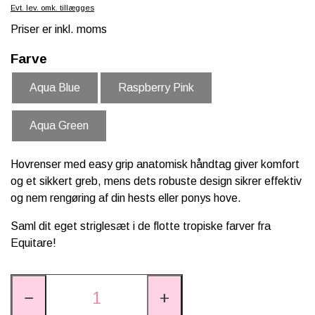
Evt. lev. omk. tillægges
SCHLEICH® HEST & TILBEHØR
Priser er inkl. moms
SKOLE, KREA & TILBEHØR
Farve
TASKER & PUNGE
Aqua Blue
Raspberry Pink
SJOVE HESTE TING
Aqua Green
BABY
Hovrenser med easy grip anatomisk håndtag giver komfort
og et sikkert greb, mens dets robuste design sikrer effektiv
og nem rengøring af din hests eller ponys hove.
Saml dit eget striglesæt i de flotte tropiske farver fra
Equitare!
−
+