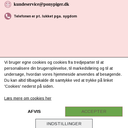
kundeservice@ponypiger.dk
Telefonen er pt. lukket pga. sygdom
INFORMATION
Vi bruger egne cookies og cookies fra tredjeparter til at
personalisere din brugeroplevelse, til markedsføring og til at
Om os
undersøge, hvordan vores hjemmeside anvendes af besøgende.
Du kan altid tilbagekalde dit samtykke ved at trykke på linket
Levering & betaling
'Cookies' nederst på siden.
FAQ
Læs mere om cookies her
Retur
Samarbejde
AFVIS
ACCEPTER
Virksomhedsoplysninger
INDSTILLINGER