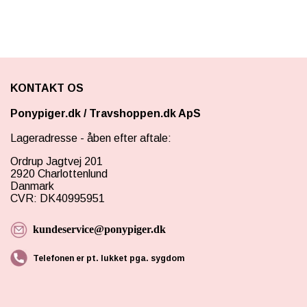
KONTAKT OS
Ponypiger.dk
/
Travshoppen.dk ApS
Lageradresse - åben efter aftale:
Ordrup Jagtvej 201
2920 Charlottenlund
Danmark
CVR: DK40995951
kundeservice@ponypiger.dk
Telefonen er pt. lukket pga. sygdom