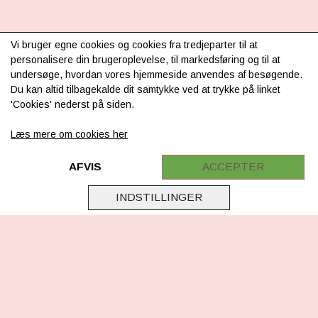
Vi bruger egne cookies og cookies fra tredjeparter til at
INFORMATION
personalisere din brugeroplevelse, til markedsføring og til at
undersøge, hvordan vores hjemmeside anvendes af besøgende.
Om os
Du kan altid tilbagekalde dit samtykke ved at trykke på linket
'Cookies' nederst på siden.
Levering & betaling
Læs mere om cookies her
FAQ
Retur
AFVIS
ACCEPTER
Samarbejde
INDSTILLINGER
Virksomhedsoplysninger
Cookie & Privatlivsoplysninger
CSR - vi tager ansvar
Tilmeld nyhedsbrev