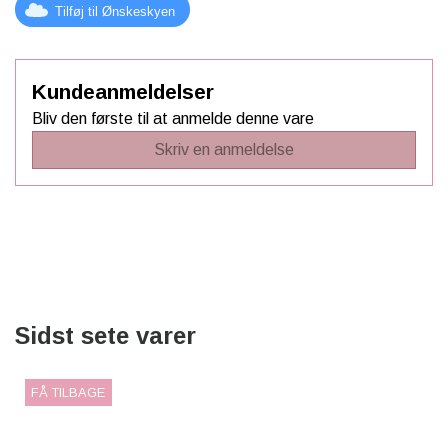
Tilføj til Ønskeskyen
i sin helt egen rideverden.
Equitheme Pony Academy - Filou -
en gave, der skaber
glæde og eventyr i hverdagen!
Kundeanmeldelser
Bliv den første til at anmelde denne vare
Skriv en anmeldelse
Sidst sete varer
FÅ TILBAGE