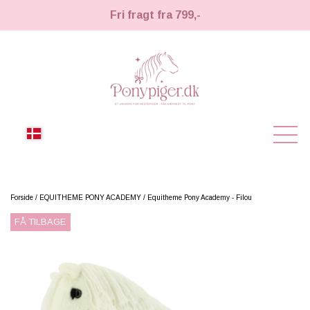
Fri fragt fra 799,-
NYHEDER
Forside
EQUITHEME PONY ACADEMY
Equitheme Pony Academy - Filou
FÅ TILBAGE
KÆPHESTE
KÆPHESTE
LEMIEUX TOY PONY
STRIGLER & TILBEHØR
TIL HESTEPIGER
UDSTYR & TILBEHØR