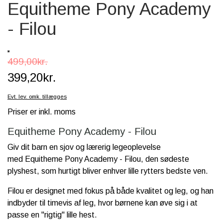
Equitheme Pony Academy
SCHLEICH® HEST & TILBEHØR
- Filou
SKOLE, KREA & TILBEHØR
TASKER & PUNGE
499,00kr.
SJOVE HESTE TING
399,20kr.
BABY
Evt. lev. omk. tillægges
Priser er inkl. moms
Equitheme Pony Academy - Filou
Giv dit barn en sjov og lærerig legeoplevelse
med Equitheme Pony Academy - Filou, den sødeste
plyshest, som hurtigt bliver enhver lille rytters bedste ven.
Filou er designet med fokus på både kvalitet og leg, og han
indbyder til timevis af leg, hvor børnene kan øve sig i at
passe en "rigtig" lille hest.