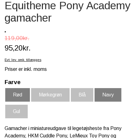
Equitheme Pony Academy
SCHLEICH® HEST & TILBEHØR
gamacher
SKOLE, KREA & TILBEHØR
TASKER & PUNGE
119,00kr.
SJOVE HESTE TING
95,20kr.
BABY
Evt. lev. omk. tillægges
Priser er inkl. moms
Farve
Rød
Mørkegrøn
Blå
Navy
Gul
Gamacher i miniatureudgave til legetøjsheste fra Pony
Academy, HKM Cuddle Pony, LeMieux Toy Pony og