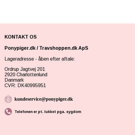
KONTAKT OS
Ponypiger.dk
/
Travshoppen.dk ApS
Lageradresse - åben efter aftale:
Ordrup Jagtvej 201
2920 Charlottenlund
Danmark
CVR: DK40995951
kundeservice@ponypiger.dk
Telefonen er pt. lukket pga. sygdom