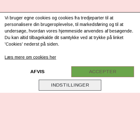
Vi bruger egne cookies og cookies fra tredjeparter til at
INFORMATION
personalisere din brugeroplevelse, til markedsføring og til at
undersøge, hvordan vores hjemmeside anvendes af besøgende.
Om os
Du kan altid tilbagekalde dit samtykke ved at trykke på linket
'Cookies' nederst på siden.
Levering & betaling
Læs mere om cookies her
FAQ
Retur
AFVIS
ACCEPTER
Samarbejde
INDSTILLINGER
Virksomhedsoplysninger
Cookie & Privatlivsoplysninger
CSR - vi tager ansvar
Tilmeld nyhedsbrev