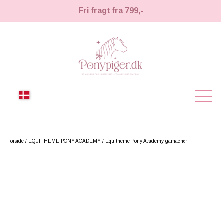
Fri fragt fra 799,-
NYHEDER
Forside
EQUITHEME PONY ACADEMY
Equitheme Pony Academy gamacher
KÆPHESTE
KÆPHESTE
LEMIEUX TOY PONY
STRIGLER & TILBEHØR
TIL HESTEPIGER
UDSTYR & TILBEHØR