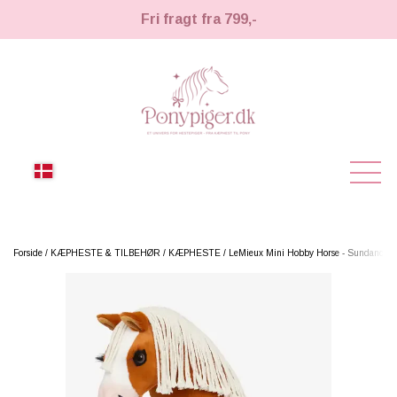
Fri fragt fra 799,-
NYHEDER
Forside
KÆPHESTE & TILBEHØR
KÆPHESTE
LeMieux Mini Hobby Horse - Sundance
KÆPHESTE
KÆPHESTE
LEMIEUX TOY PONY
STRIGLER & TILBEHØR
TIL HESTEPIGER
UDSTYR & TILBEHØR