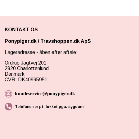
KONTAKT OS
Ponypiger.dk
/
Travshoppen.dk ApS
Lageradresse - åben efter aftale:
Ordrup Jagtvej 201
2920 Charlottenlund
Danmark
CVR: DK40995951
kundeservice@ponypiger.dk
Telefonen er pt. lukket pga. sygdom