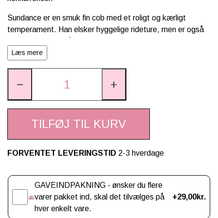
Sundance er en smuk fin cob med et roligt og kærligt
temperament. Han elsker hyggelige rideture, men er også
hurtig og adræt, når tempoet sættes op. Sammen kan I
galopere langs stranden, springe forhindringer og tage på
Læs mere
masser af fantasifulde eventyr.
−
+
Den bløde man kan flettes og, og munden har velcrolukning,
så Sundance kan udstyres med hovedtøj, grimer og
fluehætter. Da hovedet har samme størrelse som en
LeMieux Toy Pony, passer alt LeMieux Toy Pony-tilbehør til
TILFØJ TIL KURV
hovedet.
✨ Let og smidig Mini Hobby Horse
FORVENTET LEVERINGSTID
2-3 hverdage
✨ Kortere, aftagelig kæp (39 cm)
Gaveindpakning
✨ Naturtro hoved med flotte detaljer
✨ Blød man, der kan flettes og
GAVEINDPAKNING - ønsker du flere
✨ Velcrolukning i munden til hovedtøj og tilbehør
varer pakket ind, skal det tilvælges på
+29,00kr.
✨ Passer til LeMieux Toy Pony-tilbehør (til hovedet)
hver enkelt vare.