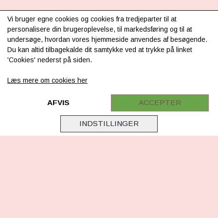
Vi bruger egne cookies og cookies fra tredjeparter til at
INFORMATION
personalisere din brugeroplevelse, til markedsføring og til at
undersøge, hvordan vores hjemmeside anvendes af besøgende.
Om os
Du kan altid tilbagekalde dit samtykke ved at trykke på linket
Levering & betaling
'Cookies' nederst på siden.
FAQ
Læs mere om cookies her
Retur
AFVIS
ACCEPTER
Samarbejde
INDSTILLINGER
Virksomhedsoplysninger
Cookie & Privatlivsoplysninger
CSR - vi tager ansvar
Tilmeld nyhedsbrev