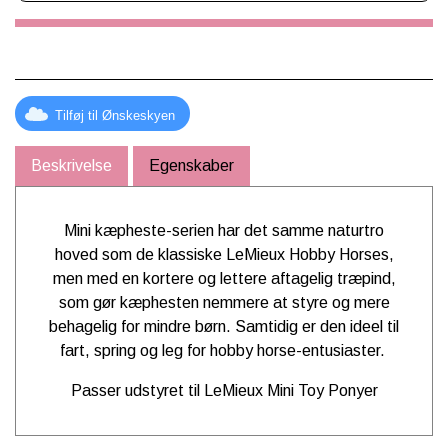
✨ Velegnet fra 3 år
💗 Derfor elsker Ponypiger
Sundance
Tilføj til Ønskeskyen
🤎 Den lette model er perfekt til mindre ryttere
🐴 Sundance er en rolig og sød pony med masser af
Beskrivelse
Egenskaber
charme
🌊 Vi elsker historien om de lange galopture langs
stranden
Mini kæpheste-serien har det samme naturtro
🎀 Manen kan flettes i flotte frisurer
hoved som de klassiske LeMieux Hobby Horses,
✨ Kan med grimer, trenser og fluehætter fra LeMieux
men med en kortere og lettere aftagelig træpind,
🏇 Perfekt til hobby horsing, spring og fantasifulde
som gør kæphesten nemmere at styre og mere
eventyr
behagelig for mindre børn. Samtidig er den ideel til
fart, spring og leg for hobby horse-entusiaster.
Passer udstyret til LeMieux Mini Toy Ponyer