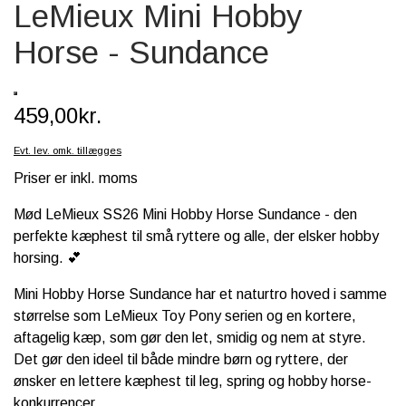
LeMieux Mini Hobby
SCHLEICH® HEST & TILBEHØR
Horse - Sundance
SKOLE, KREA & TILBEHØR
TASKER & PUNGE
459,00kr.
SJOVE HESTE TING
Evt. lev. omk. tillægges
BABY
Priser er inkl. moms
Mød
LeMieux SS26 Mini Hobby Horse Sundance - den
perfekte kæphest til små ryttere og alle, der elsker hobby
horsing. 💕
Mini Hobby Horse Sundance har et naturtro hoved i samme
størrelse som LeMieux Toy Pony serien og en kortere,
aftagelig kæp, som gør den let, smidig og nem at styre.
Det gør den ideel til både mindre børn og ryttere, der
ønsker en lettere kæphest til leg, spring og hobby horse-
konkurrencer.