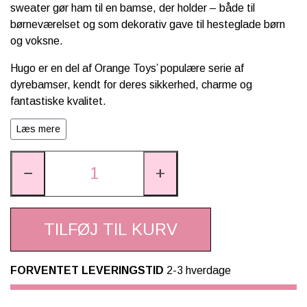
sweater gør ham til en bamse, der holder – både til
børneværelset og som dekorativ gave til hesteglade børn
og voksne.
Hugo er en del af Orange Toys’ populære serie af
dyrebamser, kendt for deres sikkerhed, charme og
fantastiske kvalitet.
💖 Hvorfor vælge Hugo:
Læs mere
Superblød bamsehest
Flotte detaljer og livagtigt udtryk
−
+
Perfekt gave til hesteglade børn
Høj kvalitet fra Orange Toys
Egnet til både leg og pynt
TILFØJ TIL KURV
41 x 14 x 45 cm
Mål
Denne bamsehest er et must-have for alle ponyelskere –
FORVENTET LEVERINGSTID
2-3 hverdage
ideel som fødselsdagsgave, julegave eller bare som en ny
bedste ven på værelset.