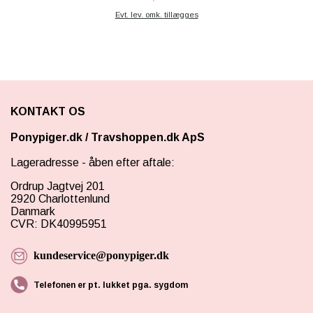
Evt. lev. omk. tillægges
KONTAKT OS
Ponypiger.dk
/
Travshoppen.dk ApS
Lageradresse - åben efter aftale:
Ordrup Jagtvej 201
2920 Charlottenlund
Danmark
CVR: DK40995951
kundeservice@ponypiger.dk
Telefonen er pt. lukket pga. sygdom