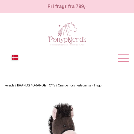
Fri fragt fra 799,-
NYHEDER
Forside
BRANDS
ORANGE TOYS
Orange Toys hestebamse - Hugo
KÆPHESTE
KÆPHESTE
LEMIEUX TOY PONY
STRIGLER & TILBEHØR
TIL HESTEPIGER
UDSTYR & TILBEHØR