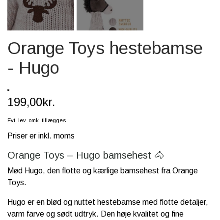
SCHLEICH® HEST & TILBEHØR
SKOLE, KREA & TILBEHØR
Orange Toys hestebamse
TASKER & PUNGE
- Hugo
SJOVE HESTE TING
BABY
199,00kr.
Evt. lev. omk. tillægges
Priser er inkl. moms
Orange Toys – Hugo bamsehest 🐴
Mød Hugo, den flotte og kærlige bamsehest fra Orange
Toys.
Hugo er en blød og nuttet hestebamse med flotte detaljer,
varm farve og sødt udtryk. Den høje kvalitet og fine