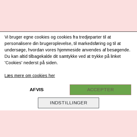
INFORMATION
Vi bruger egne cookies og cookies fra tredjeparter til at
personalisere din brugeroplevelse, til markedsføring og til at
Om os
undersøge, hvordan vores hjemmeside anvendes af besøgende.
Du kan altid tilbagekalde dit samtykke ved at trykke på linket
Levering & betaling
'Cookies' nederst på siden.
FAQ
Læs mere om cookies her
Retur
Samarbejde
AFVIS
ACCEPTER
Virksomhedsoplysninger
INDSTILLINGER
Cookie & Privatlivsoplysninger
CSR - vi tager ansvar
Tilmeld nyhedsbrev