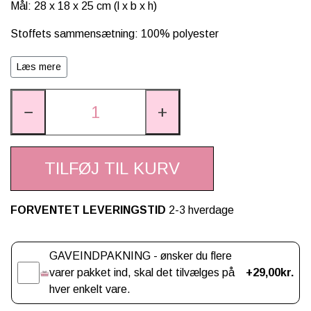
Mål: 28 x 18 x 25 cm (l x b x h)
Stoffets sammensætning: 100% polyester
Materiale: zink, jern
Læs mere
−
+
TILFØJ TIL KURV
FORVENTET LEVERINGSTID
2-3 hverdage
Gaveindpakning
GAVEINDPAKNING - ønsker du flere
varer pakket ind, skal det tilvælges på
+29,00kr.
hver enkelt vare.