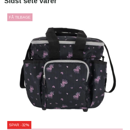
Sidst sete varer
FÅ TILBAGE
SPAR -32%