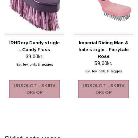
IRHRory Dandy strigle
Imperial Riding Man &
- Candy Floss
hale strigle - Fairytale
Rose
39,00kr.
59,00kr.
Evt. lev. omk. tillægges
Evt. lev. omk. tillægges
UDSOLGT - SKIRV
UDSOLGT - SKIRV
DIG OP
DIG OP