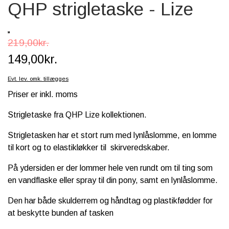
QHP strigletaske - Lize
SCHLEICH® HEST & TILBEHØR
SKOLE, KREA & TILBEHØR
219,00kr.
TASKER & PUNGE
149,00kr.
SJOVE HESTE TING
Evt. lev. omk. tillægges
Priser er inkl. moms
BABY
Strigletaske fra QHP Lize kollektionen.
Strigletasken har et stort rum med lynlåslomme, en lomme
til kort og to elastikløkker til skirveredskaber.
På ydersiden er der lommer hele ven rundt om til ting som
en vandflaske eller spray til din pony, samt en lynlåslomme.
Den har både skulderrem og håndtag og plastikfødder for
at beskytte bunden af ​​tasken