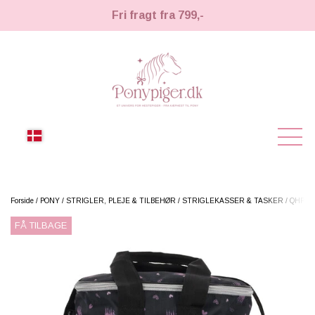
Fri fragt fra 799,-
NYHEDER
Forside
PONY
STRIGLER, PLEJE & TILBEHØR
STRIGLEKASSER & TASKER
QHP stri
FÅ TILBAGE
KÆPHESTE
KÆPHESTE
LEMIEUX TOY PONY
STRIGLER & TILBEHØR
TIL HESTEPIGER
UDSTYR & TILBEHØR