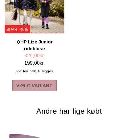
SPAR -40%
QHP Lize Junior
ridebluse
329,00kr.
199,00kr.
Evt. lev. omk. tillægges
VÆLG VARIANT
Andre har lige købt