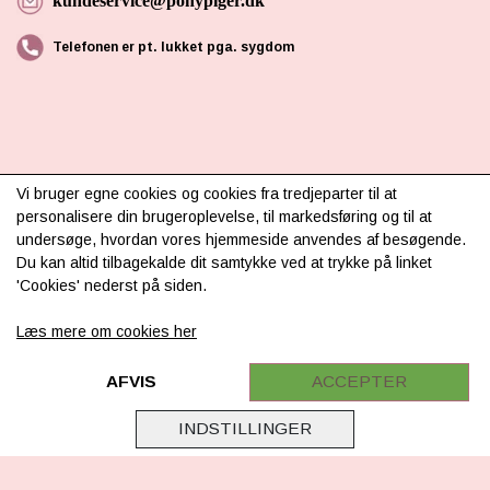
kundeservice@ponypiger.dk
Telefonen er pt. lukket pga. sygdom
Vi bruger egne cookies og cookies fra tredjeparter til at
INFORMATION
personalisere din brugeroplevelse, til markedsføring og til at
undersøge, hvordan vores hjemmeside anvendes af besøgende.
Om os
Du kan altid tilbagekalde dit samtykke ved at trykke på linket
'Cookies' nederst på siden.
Levering & betaling
Læs mere om cookies her
FAQ
Retur
AFVIS
ACCEPTER
Samarbejde
INDSTILLINGER
Virksomhedsoplysninger
Cookie & Privatlivsoplysninger