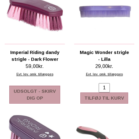
Imperial Riding dandy
Magic Wonder strigle
strigle - Dark Flower
- Lilla
59,00kr.
29,00kr.
Evt. lev. omk. tillægges
Evt. lev. omk. tillægges
UDSOLGT - SKIRV
DIG OP
TILFØJ TIL KURV