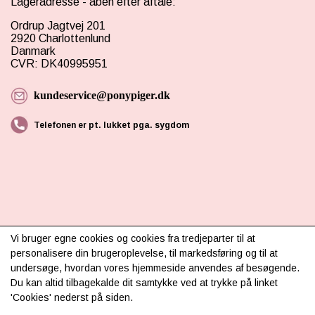
Lageradresse - åben efter aftale:
Ordrup Jagtvej 201
2920 Charlottenlund
Danmark
CVR: DK40995951
kundeservice@ponypiger.dk
Telefonen er pt. lukket pga. sygdom
INFORMATION
Vi bruger egne cookies og cookies fra tredjeparter til at
personalisere din brugeroplevelse, til markedsføring og til at
Om os
undersøge, hvordan vores hjemmeside anvendes af besøgende.
Du kan altid tilbagekalde dit samtykke ved at trykke på linket
Levering & betaling
'Cookies' nederst på siden.
FAQ