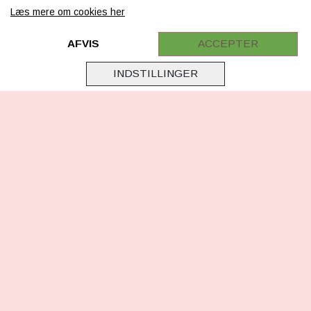
Læs mere om cookies her
Retur
Samarbejde
AFVIS
ACCEPTER
Virksomhedsoplysninger
INDSTILLINGER
Cookie & Privatlivsoplysninger
CSR - vi tager ansvar
Tilmeld nyhedsbrev
FØLG OS
Facebook
Instagram
TikTok