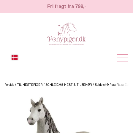
Fri fragt fra 799,-
NYHEDER
Forside
TIL HESTEPIGER
SCHLEICH® HEST & TILBEHØR
Schleich® Pura Raza Espan
KÆPHESTE
KÆPHESTE
LEMIEUX TOY PONY
STRIGLER & TILBEHØR
TIL HESTEPIGER
UDSTYR & TILBEHØR