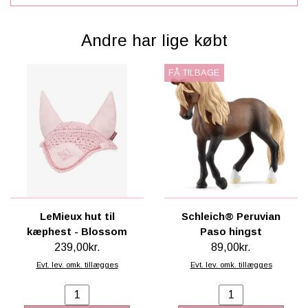
Knabstrupperen blev grundlagt ud fra et stod spanske
hopper, som kan føres tilbage til ca. 1671. Hopperne blev
Andre har lige købt
kaldt Tigerhestene på grund af deres usædvanlige plettede
skind. Under avlsarbejdet lykkedes det ikke at bibeholde
FÅ TILBAGE
pletterne og avlen gik i stå. Senere købte en slagtermester
Flæbe en hoppe af en spansk adjudant, som var
udstationeret i Danmark under Napoleonskrigene. Herefter
lykkedes det at få det plettede udseende tilbage til
knabstrupperen, det udseende som vi ser den dag idag.
Den første rene P.R.E. hingst kom til Danmark i 1994. Året
efter fulgte endnu en hingst og en hoppe. Siden er der
løbende importeret heste til landet og avlen er i fuld gang.
LeMieux hut til
Schleich® Peruvian
kæphest - Blossom
Paso hingst
239,00kr.
89,00kr.
Evt. lev. omk. tillægges
Evt. lev. omk. tillægges