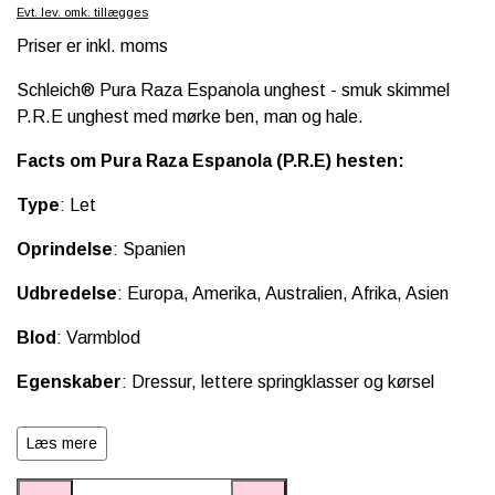
Evt. lev. omk. tillægges
SCHLEICH® HEST & TILBEHØR
Priser er inkl. moms
SKOLE, KREA & TILBEHØR
Schleich® Pura Raza Espanola unghest - smuk
skimmel
P.R.E unghest med mørke ben, man og hale.
TASKER & PUNGE
Facts om Pura Raza Espanola (P.R.E) hesten:
SJOVE HESTE TING
Type
: Let
BABY
Oprindelse
: Spanien
Udbredelse
: Europa, Amerika, Australien, Afrika, Asien
Blod
: Varmblod
Egenskaber
: Dressur, lettere springklasser og kørsel
Temperament
: Intelligent, temperamentsfuld,
Læs mere
samarbejdsvillig