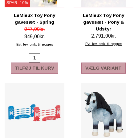
SPAR -10%
LeMieux Toy Pony
LeMieux Toy Pony
gavesæt - Spring
gavesæt - Pony &
Udstyr
947,00kr.
2.791,00kr.
849,00kr.
Evt. lev. omk. tillægges
Evt. lev. omk. tillægges
TILFØJ TIL KURV
VÆLG VARIANT