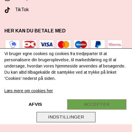
TikTok
HER KAN DU BETALE MED
Vi bruger egne cookies og cookies fra tredjeparter til at
personalisere din brugeroplevelse, til markedsføring og til at
undersøge, hvordan vores hjemmeside anvendes af besøgende.
TILMELD NYHEDSBREV
Du kan altid tilbagekalde dit samtykke ved at trykke på linket
'Cookies' nederst på siden.
Læs mere om cookies her
TILMELD DIG VORES
NYHEDSBREV
AFVIS
ACCEPTER
(mere information)
INDSTILLINGER