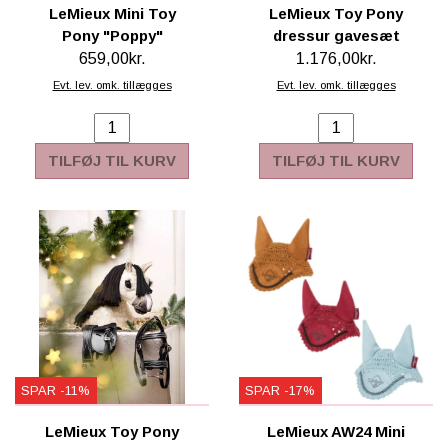
LeMieux Mini Toy
LeMieux Toy Pony
Pony "Poppy"
dressur gavesæt
659,00kr.
1.176,00kr.
Evt. lev. omk. tillægges
Evt. lev. omk. tillægges
TILFØJ TIL KURV
TILFØJ TIL KURV
SPAR -11%
SPAR -17%
LeMieux Toy Pony
LeMieux AW24 Mini