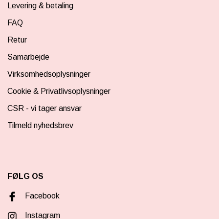
Levering & betaling
rigtige ponyentusiaster. Find dine Black Weekend
favoritprodukter lige her i kategorien og gør en
FAQ
ponyglad drøm til virkelighed.
Retur
Samarbejde
Virksomhedsoplysninger
Cookie & Privatlivsoplysninger
CSR - vi tager ansvar
Tilmeld nyhedsbrev
FØLG OS
Facebook
Instagram