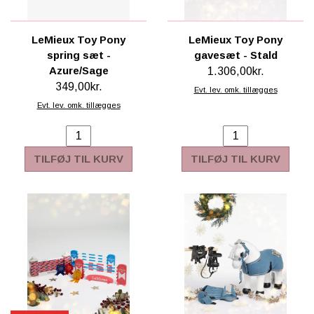
LeMieux Toy Pony
LeMieux Toy Pony
spring sæt -
gavesæt - Stald
Azure/Sage
1.306,00kr.
349,00kr.
Evt. lev. omk. tillægges
Evt. lev. omk. tillægges
TILFØJ TIL KURV
TILFØJ TIL KURV