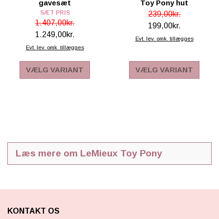
gavesæt
Toy Pony hut
SÆT PRIS
239,00kr.
1.407,00kr.
199,00kr.
1.249,00kr.
Evt. lev. omk. tillægges
Evt. lev. omk. tillægges
VÆLG VARIANT
VÆLG VARIANT
Læs mere om LeMieux Toy Pony
Spar på Toy Pony, udstyr og tilbehør
I Black Weekend får du ekstra gode priser på LeMieux
Toy Pony-universet. Uanset om du leder efter en ny
legepony eller ønsker at opgradere det eksisterende
KONTAKT OS