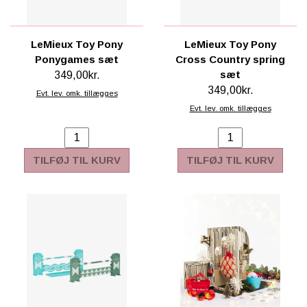
SCHLEICH® HEST & TILBEHØR
LeMieux Toy Pony
LeMieux Toy Pony
SKOLE, KREA & TILBEHØR
Ponygames sæt
Cross Country spring
TASKER & PUNGE
sæt
349,00kr.
349,00kr.
Evt. lev. omk. tillægges
SJOVE HESTE TING
Evt. lev. omk. tillægges
BABY
TILFØJ TIL KURV
TILFØJ TIL KURV