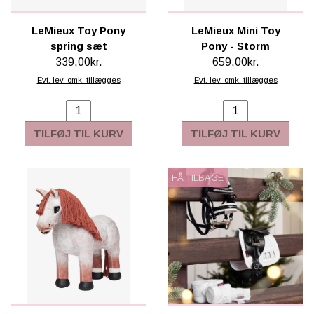
LeMieux Toy Pony
LeMieux Mini Toy
spring sæt
Pony - Storm
339,00kr.
659,00kr.
Evt. lev. omk. tillægges
Evt. lev. omk. tillægges
TILFØJ TIL KURV
TILFØJ TIL KURV
FÅ TILBAGE