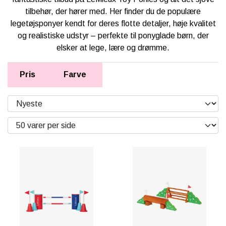
KÆPHESTE & TILBEHØR
tilbehør, der hører med. Her finder du de populære
RYTTER
FODER & TILBEHØR
legetøjsponyer kendt for deres flotte detaljer, høje kvalitet
LEMIEUX MINI TOY PONY & TILBEHØR
og realistiske udstyr – perfekte til ponyglade børn, der
PONY
SPRING & FORHINDRINGER
elsker at lege, lære og drømme.
HKM CUDDLE PONY
BRANDS
STALD & TILBEHØR
HESTEBAMSER
Pris
Farve
NEDSAT
RYTTER
LEGETØJS HESTE
LEMIEUX X DISNEY HOBBY HORSE
TRÆHESTE & TILBEHØR
🎅🏻 JULEUDSTYR TIL KÆPHEST
LEMIEUX TOY PUPPIES
PAKKER & SÆT
BY ASTRUP BAMSE UNIVERS
TØJ & ACCESSORIES
VÆRELSE & SPISETID
HÅR, SMYKKER & TILBEHØR