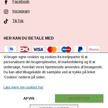
Facebook
Instagram
TikTok
HER KAN DU BETALE MED
Vi bruger egne cookies og cookies fra tredjeparter til at
personalisere din brugeroplevelse, til markedsføring og til at
undersøge, hvordan vores hjemmeside anvendes af besøgende.
TILMELD NYHEDSBREV
Du kan altid tilbagekalde dit samtykke ved at trykke på linket
'Cookies' nederst på siden.
Læs mere om cookies her
TILMELD DIG VORES
NYHEDSBREV
AFVIS
ACCEPTER
(mere information)