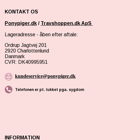
KONTAKT OS
Ponypiger.dk
/
Travshoppen.dk ApS
Lageradresse - åben efter aftale:
Ordrup Jagtvej 201
2920 Charlottenlund
Danmark
CVR: DK40995951
kundeservice@ponypiger.dk
Telefonen er pt. lukket pga. sygdom
INFORMATION