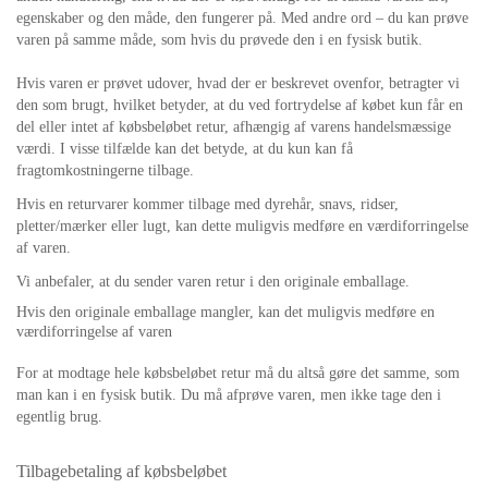
egenskaber og den måde, den fungerer på. Med andre ord – du kan prøve
varen på samme måde, som hvis du prøvede den i en fysisk butik.
Hvis varen er prøvet udover, hvad der er beskrevet ovenfor, betragter vi
den som brugt, hvilket betyder, at du ved fortrydelse af købet kun får en
del eller intet af købsbeløbet retur, afhængig af varens handelsmæssige
værdi.
I visse tilfælde kan det betyde, at du kun kan få
fragtomkostningerne tilbage.
Hvis en returvarer kommer tilbage med dyrehår, snavs, ridser,
pletter/mærker eller lugt, kan dette muligvis medføre en værdiforringelse
af varen.
Vi anbefaler, at du sender varen retur i den originale emballage.
Hvis den originale emballage mangler, kan det muligvis medføre en
værdiforringelse af varen
For at modtage hele købsbeløbet retur må du altså gøre det samme, som
man kan i en fysisk butik. Du må afprøve varen, men ikke tage den i
egentlig brug.
Tilbagebetaling af købsbeløbet