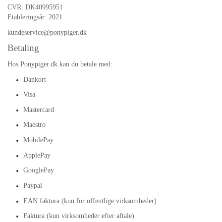
KÆPHESTE & TILBEHØR
CVR: DK40995951
RYTTER
Etableringsår:
2021
FODER & TILBEHØR
LEMIEUX MINI TOY PONY & TILBEHØR
kundeservice@ponypiger.dk
PONY
SPRING & FORHINDRINGER
HKM CUDDLE PONY
Betaling
BRANDS
STALD & TILBEHØR
Hos Ponypiger.dk kan du betale med:
HESTEBAMSER
Dankort
NEDSAT
RYTTER
LEGETØJS HESTE
Visa
LEMIEUX X DISNEY HOBBY HORSE
TRÆHESTE & TILBEHØR
Mastercard
🎅🏻 JULEUDSTYR TIL KÆPHEST
Maestro
LEMIEUX TOY PUPPIES
MobilePay
PAKKER & SÆT
BY ASTRUP BAMSE UNIVERS
ApplePay
GooglePay
TØJ & ACCESSORIES
Paypal
VÆRELSE & SPISETID
EAN faktura (kun for offentlige virksomheder)
HÅR, SMYKKER & TILBEHØR
Faktura (kun virksomheder efter aftale)