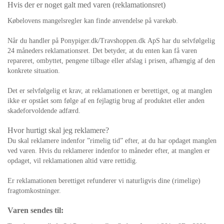
Hvis der er noget galt med varen (reklamationsret)
Købelovens mangelsregler kan finde anvendelse på varekøb.
Når du handler på Ponypiger.dk/Travshoppen.dk ApS har du selvfølgelig
24 måneders reklamationsret. Det betyder, at du enten kan få varen
repareret, ombyttet, pengene tilbage eller afslag i prisen, afhængig af den
konkrete situation.
Det er selvfølgelig et krav, at reklamationen er berettiget, og at manglen
ikke er opstået som følge af en fejlagtig brug af produktet eller anden
skadeforvoldende adfærd.
Hvor hurtigt skal jeg reklamere?
Du skal reklamere indenfor ”rimelig tid” efter, at du har opdaget manglen
ved varen. Hvis du reklamerer indenfor to måneder efter, at manglen er
opdaget, vil reklamationen altid være rettidig.
Er reklamationen berettiget refunderer vi naturligvis dine (rimelige)
fragtomkostninger.
Varen sendes til: