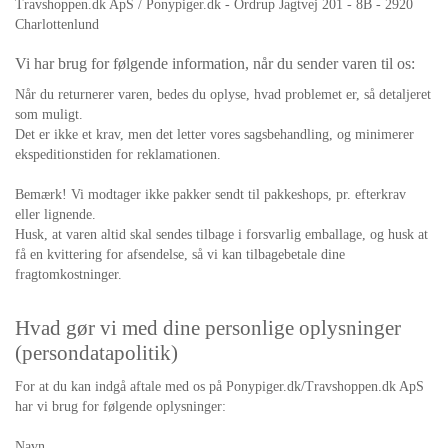
Travshoppen.dk ApS / Ponypiger.dk - Ordrup Jagtvej 201 - 8B - 2920
Charlottenlund
Vi har brug for følgende information, når du sender varen til os:
N
år du returnerer varen, bedes du oplyse, hvad problemet er, så detaljeret
som muligt.
Det er ikke et krav, men det letter vores sagsbehandling, og minimerer
ekspeditionstiden for reklamationen.
Bemærk! Vi modtager ikke pakker sendt til pakkeshops, pr. efterkrav
eller lignende.
Husk, at varen altid skal sendes tilbage i forsvarlig emballage, og husk at
få en kvittering for afsendelse, så vi kan tilbagebetale dine
fragtomkostninger.
Hvad gør vi med dine personlige oplysninger
(persondatapolitik)
For at du kan indgå aftale med os på Ponypiger.dk/Travshoppen.dk ApS
har vi brug for følgende oplysninger:
Navn