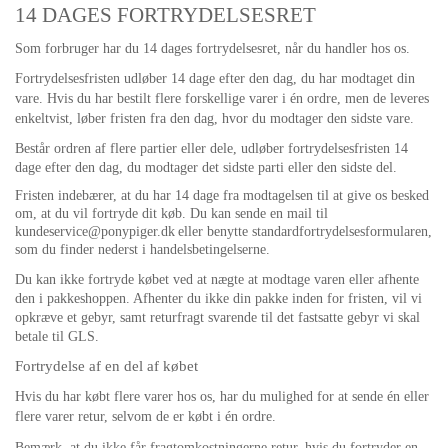
14 DAGES
FORTRYDELSESRET
Som forbruger har du 14 dages fortrydelsesret, når du handler hos os.
Fortrydelsesfristen udløber 14 dage efter den dag, du har modtaget din
vare. Hvis du har bestilt flere forskellige varer i én ordre, men de leveres
enkeltvist, løber fristen fra den dag, hvor du modtager den sidste vare.
B
estår ordren af flere partier eller dele, udløber fortrydelsesfristen 14
dage efter den dag, du modtager det sidste parti eller den sidste del.
Fristen indebærer, at du har 14 dage fra modtagelsen til at give os besked
om, at du vil fortryde dit køb. Du kan sende en mail til
kundeservice@ponypiger.dk
eller benytte standardfortrydelsesformularen,
som du finder nederst i handelsbetingelserne.
Du kan ikke fortryde købet ved at nægte at modtage varen eller afhente
den i pakkeshoppen. Afhenter du ikke din pakke inden for fristen, vil vi
opkræve et gebyr, samt returfragt svarende til det fastsatte gebyr vi skal
betale til GLS.
Fortrydelse af en del af købet
Hvis du har købt flere varer hos os, har du mulighed for at sende én eller
flere varer retur, selvom de er købt i én ordre.
Bemærk, at du ikke får fragtomkostningerne retur, hvis du fortryder en