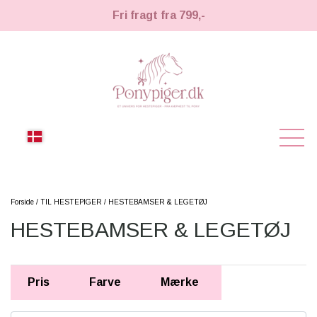
Fri fragt fra 799,-
NYHEDER
Forside
TIL HESTEPIGER
HESTEBAMSER & LEGETØJ
HESTEBAMSER & LEGETØJ
KÆPHESTE
KÆPHESTE
LEMIEUX TOY PONY
Pris
Farve
Mærke
STRIGLER & TILBEHØR
TIL HESTEPIGER
UDSTYR & TILBEHØR