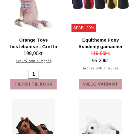
SPAR -20%
Orange Toys
Equitheme Pony
hestebamse - Gretta
Academy gamacher
199,00kr.
119,00kr.
95,20kr.
Evt. lev. omk. tillægges
Evt. lev. omk. tillægges
TILFØJ TIL KURV
VÆLG VARIANT