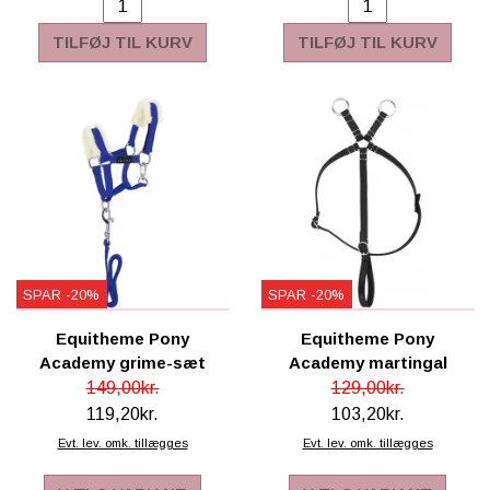
SCHLEICH® HEST & TILBEHØR
TILFØJ TIL KURV
TILFØJ TIL KURV
SKOLE, KREA & TILBEHØR
TASKER & PUNGE
SJOVE HESTE TING
BABY
SPAR -20%
SPAR -20%
Equitheme Pony
Equitheme Pony
Academy grime-sæt
Academy martingal
149,00kr.
129,00kr.
119,20kr.
103,20kr.
Evt. lev. omk. tillægges
Evt. lev. omk. tillægges