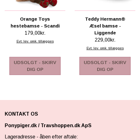
Orange Toys
Teddy Hermann®
hestebamse - Scandi
Æsel bamse -
Liggende
179,00kr.
229,00kr.
Evt. lev. omk. tillægges
Evt. lev. omk. tillægges
UDSOLGT - SKIRV
UDSOLGT - SKIRV
DIG OP
DIG OP
KONTAKT OS
Ponypiger.dk
/
Travshoppen.dk ApS
Lageradresse - åben efter aftale: