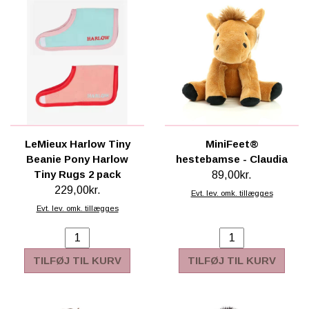
LeMieux Harlow Tiny
MiniFeet®
Beanie Pony Harlow
hestebamse - Claudia
Tiny Rugs 2 pack
89,00kr.
229,00kr.
Evt. lev. omk. tillægges
Evt. lev. omk. tillægges
TILFØJ TIL KURV
TILFØJ TIL KURV