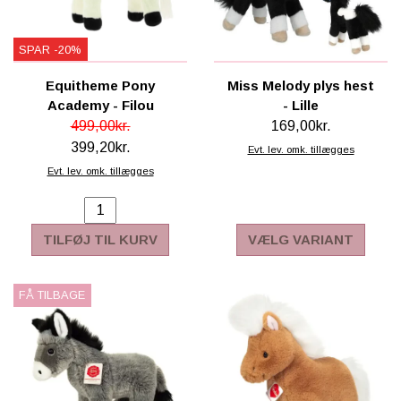
SPAR -20%
Equitheme Pony
Miss Melody plys hest
Academy - Filou
- Lille
499,00kr.
169,00kr.
399,20kr.
Evt. lev. omk. tillægges
Evt. lev. omk. tillægges
TILFØJ TIL KURV
VÆLG VARIANT
FÅ TILBAGE