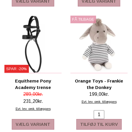
VÆLG VARIANT
VÆLG VARIANT
FÅ TILBAGE
SPAR -20%
Equitheme Pony
Orange Toys - Frankie
Academy trense
the Donkey
289,00kr.
199,00kr.
231,20kr.
Evt. lev. omk. tillægges
Evt. lev. omk. tillægges
VÆLG VARIANT
TILFØJ TIL KURV