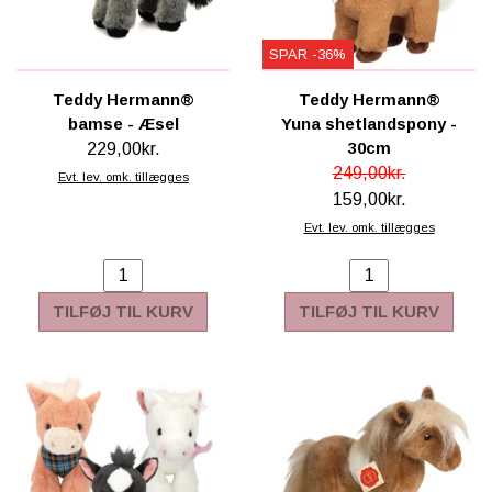
SPAR -36%
Teddy Hermann®
Teddy Hermann®
bamse - Æsel
Yuna shetlandspony -
30cm
229,00kr.
249,00kr.
Evt. lev. omk. tillægges
159,00kr.
Evt. lev. omk. tillægges
TILFØJ TIL KURV
TILFØJ TIL KURV