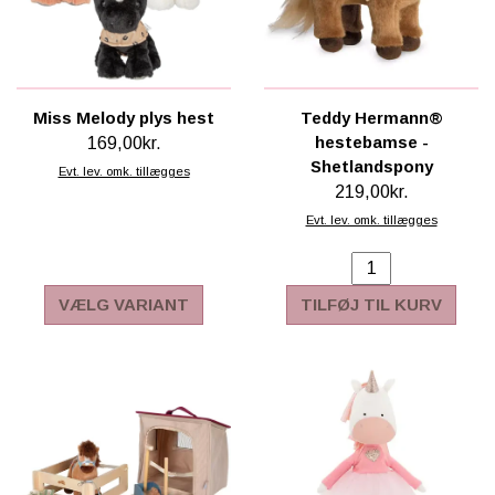
Miss Melody plys hest
Teddy Hermann®
hestebamse -
169,00kr.
Shetlandspony
Evt. lev. omk. tillægges
219,00kr.
Evt. lev. omk. tillægges
VÆLG VARIANT
TILFØJ TIL KURV