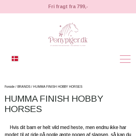
Fri fragt fra 799,-
NYHEDER
Forside
BRANDS
HUMMA FINISH HOBBY HORSES
HUMMA FINISH HOBBY
KÆPHESTE
HORSES
KÆPHESTE
LEMIEUX TOY PONY
STRIGLER & TILBEHØR
Hvis dit barn er helt vild med heste, men endnu ikke har
TIL HESTEPIGER
modet til at ride på nogle ægte nogen af slagsen, så kan du
UDSTYR & TILBEHØR