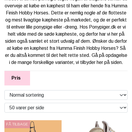
KÆPHESTE & TILBEHØR
overveje at købe en kæphest til ham eller hende fra Humma
RYTTER
FODER & TILBEHØR
Finish Hobby Horses. Dette er nemlig nogle af de flotteste
LEMIEUX MINI TOY PONY & TILBEHØR
og mest livagtige kæpheste på markedet, og de er perfekt
PONY
SPRING & FORHINDRINGER
til enhver lille ponypige eller -dreng. Hos Ponypiger.dk er vi
HKM CUDDLE PONY
helt vilde med de søde kæpheste, og derfor har vi her på
BRANDS
STALD & TILBEHØR
HESTEBAMSER
siden også samlet et stort udvalg af dem. Ønsker du derfor
at købe en kæphest fra Humma Finish Hobby Horses? Så
NEDSAT
RYTTER
LEGETØJS HESTE
er du altså kommet til det helt rette sted. Gå på opdagelse
LEMIEUX X DISNEY HOBBY HORSE
i de mange forskellige varianter, vi tilbyder her på siden.
TRÆHESTE & TILBEHØR
🎅🏻 JULEUDSTYR TIL KÆPHEST
LEMIEUX TOY PUPPIES
Pris
PAKKER & SÆT
BY ASTRUP BAMSE UNIVERS
TØJ & ACCESSORIES
VÆRELSE & SPISETID
FÅ TILBAGE
HÅR, SMYKKER & TILBEHØR