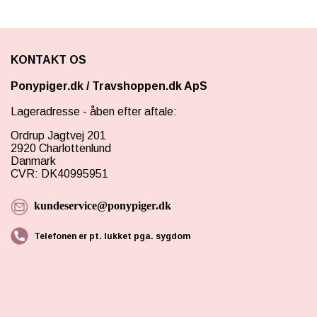
KONTAKT OS
Ponypiger.dk
/
Travshoppen.dk ApS
Lageradresse - åben efter aftale:
Ordrup Jagtvej 201
2920 Charlottenlund
Danmark
CVR: DK40995951
kundeservice@ponypiger.dk
Telefonen er pt. lukket pga. sygdom