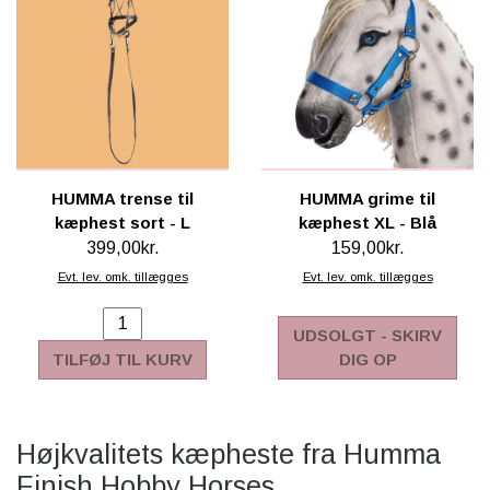
SCHLEICH® HEST & TILBEHØR
SKOLE, KREA & TILBEHØR
TASKER & PUNGE
SJOVE HESTE TING
HUMMA trense til
HUMMA grime til
BABY
kæphest sort - L
kæphest XL - Blå
399,00kr.
159,00kr.
Evt. lev. omk. tillægges
Evt. lev. omk. tillægges
UDSOLGT - SKIRV
TILFØJ TIL KURV
DIG OP
Højkvalitets kæpheste fra Humma
Finish Hobby Horses