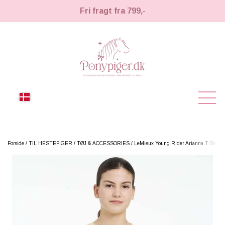
Fri fragt fra 799,-
NYHEDER
Forside
TIL HESTEPIGER
TØJ & ACCESSORIES
LeMieux Young Rider Arianna T-Shirt 
KÆPHESTE
KÆPHESTE
LEMIEUX TOY PONY
STRIGLER & TILBEHØR
TIL HESTEPIGER
UDSTYR & TILBEHØR