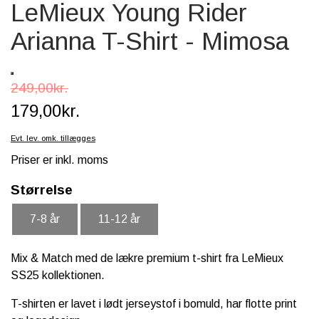
LeMieux Young Rider
SCHLEICH® HEST & TILBEHØR
Arianna T-Shirt - Mimosa
SKOLE, KREA & TILBEHØR
TASKER & PUNGE
249,00kr.
SJOVE HESTE TING
179,00kr.
BABY
Evt. lev. omk. tillægges
Priser er inkl. moms
Størrelse
7-8 år
11-12 år
Mix & Match med de lækre premium t-shirt fra LeMieux
SS25 kollektionen.
T-shirten er lavet i lødt jerseystof i bomuld, har flotte print