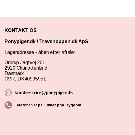
KONTAKT OS
Ponypiger.dk
/
Travshoppen.dk ApS
Lageradresse - åben efter aftale:
Ordrup Jagtvej 201
2920 Charlottenlund
Danmark
CVR: DK40995951
kundeservice@ponypiger.dk
Telefonen er pt. lukket pga. sygdom