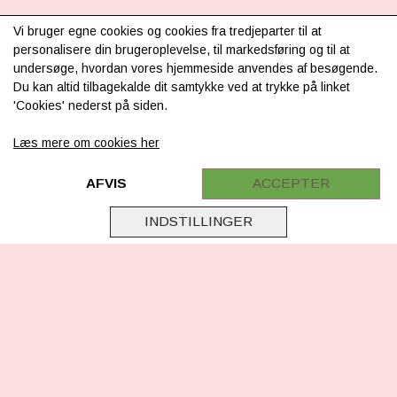
Vi bruger egne cookies og cookies fra tredjeparter til at
INFORMATION
personalisere din brugeroplevelse, til markedsføring og til at
undersøge, hvordan vores hjemmeside anvendes af besøgende.
Om os
Du kan altid tilbagekalde dit samtykke ved at trykke på linket
'Cookies' nederst på siden.
Levering & betaling
Læs mere om cookies her
FAQ
Retur
AFVIS
ACCEPTER
Samarbejde
INDSTILLINGER
Virksomhedsoplysninger
Cookie & Privatlivsoplysninger
CSR - vi tager ansvar
Tilmeld nyhedsbrev