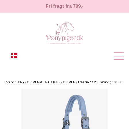
Fri fragt fra 799,-
NYHEDER
Forside
PONY
GRIMER & TRÆKTOVE
GRIMER
LeMieux SS26 Essence grime - Powder
KÆPHESTE
KÆPHESTE
LEMIEUX TOY PONY
STRIGLER & TILBEHØR
TIL HESTEPIGER
UDSTYR & TILBEHØR