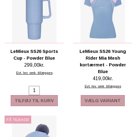
LeMieux SS26 Sports
LeMieux SS26 Young
Cup - Powder Blue
Rider Mia Mesh
kortærmet - Powder
299,00kr.
Blue
Evt. lev. omk. tillægges
419,00kr.
Evt. lev. omk. tillægges
TILFØJ TIL KURV
VÆLG VARIANT
FÅ TILBAGE