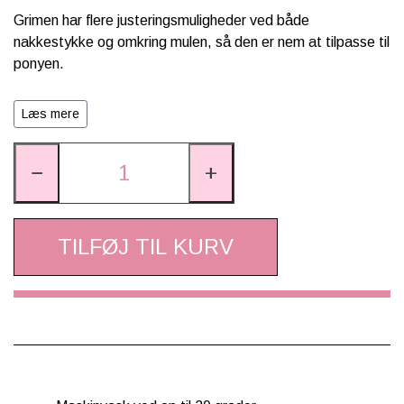
Grimen har flere justeringsmuligheder ved både
nakkestykke og omkring mulen, så den er nem at tilpasse til
ponyen.
Den praktiske trigger karabin ved kæberemmen gør den
Læs mere
hurtig at tage af og på.
En flot og funktionel grime til daglig brug i stalden eller på
−
+
stævnepladsen. Kan matches med
LeMieux Essence
træktov
for et komplet look.
TILFØJ TIL KURV