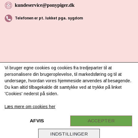
kundeservice@ponypiger.dk
Telefonen er pt. lukket pga. sygdom
INFORMATION
Vi bruger egne cookies og cookies fra tredjeparter til at
personalisere din brugeroplevelse, til markedsføring og til at
Om os
undersøge, hvordan vores hjemmeside anvendes af besøgende.
Du kan altid tilbagekalde dit samtykke ved at trykke på linket
Levering & betaling
'Cookies' nederst på siden.
FAQ
Læs mere om cookies her
Retur
Samarbejde
AFVIS
ACCEPTER
Virksomhedsoplysninger
INDSTILLINGER