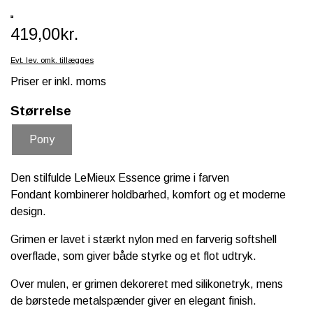
SCHLEICH® HEST & TILBEHØR
419,00kr.
SKOLE, KREA & TILBEHØR
Evt. lev. omk. tillægges
TASKER & PUNGE
Priser er inkl. moms
SJOVE HESTE TING
Størrelse
BABY
Pony
Den stilfulde
LeMieux Essence grime i farven
Fondant kombinerer holdbarhed, komfort og et moderne
design.
Grimen er lavet i stærkt nylon med en farverig softshell
overflade, som giver både styrke og et flot udtryk.
Over mulen, er grimen dekoreret med silikonetryk, mens
de børstede metalspænder giver en elegant finish.