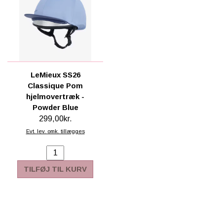
LeMieux SS26
Classique Pom
hjelmovertræk -
Powder Blue
299,00kr.
Evt. lev. omk. tillægges
TILFØJ TIL KURV