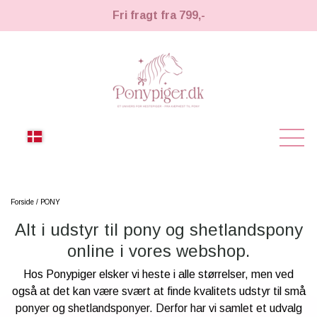
Fri fragt fra 799,-
NYHEDER
Forside
PONY
Alt i udstyr til pony og shetlandspony
KÆPHESTE
online i vores webshop.
KÆPHESTE
LEMIEUX TOY PONY
Hos Ponypiger elsker vi heste i alle størrelser, men ved
STRIGLER & TILBEHØR
også at det kan være svært at finde kvalitets udstyr til små
TIL HESTEPIGER
ponyer og shetlandsponyer. Derfor har vi samlet et udvalg
UDSTYR & TILBEHØR