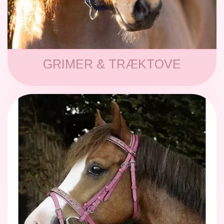
SCHLEICH® HEST & TILBEHØR
SKOLE, KREA & TILBEHØR
TASKER & PUNGE
GRIMER & TRÆKTOVE
SJOVE HESTE TING
BABY