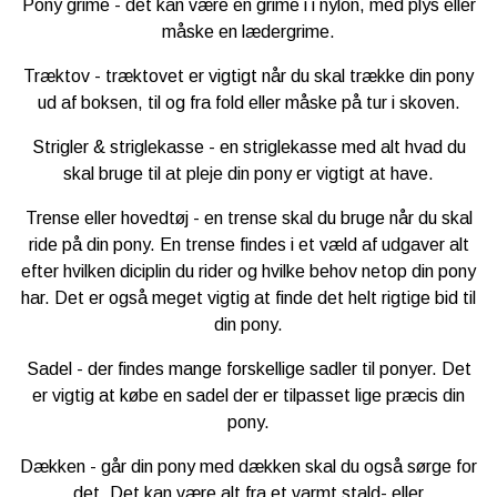
Pony grime - det kan være en grime i i nylon, med plys eller
måske en lædergrime.
Træktov - træktovet er vigtigt når du skal trække din pony
ud af boksen, til og fra fold eller måske på tur i skoven.
Strigler & striglekasse - en striglekasse med alt hvad du
skal bruge til at pleje din pony er vigtigt at have.
Trense eller hovedtøj - en trense skal du bruge når du skal
ride på din pony. En trense findes i et væld af udgaver alt
efter hvilken diciplin du rider og hvilke behov netop din pony
har. Det er også meget vigtig at finde det helt rigtige bid til
din pony.
Sadel - der findes mange forskellige sadler til ponyer. Det
er vigtig at købe en sadel der er tilpasset lige præcis din
pony.
Dækken - går din pony med dækken skal du også sørge for
det. Det kan være alt fra et varmt stald- eller