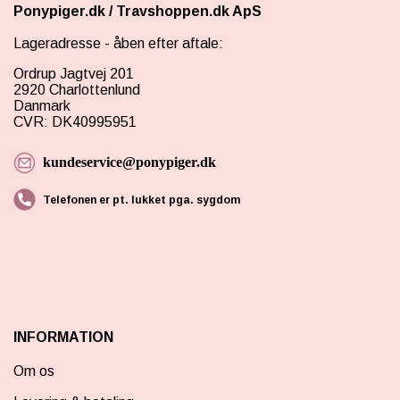
Ponypiger.dk
/
Travshoppen.dk ApS
Lageradresse - åben efter aftale:
Ordrup Jagtvej 201
2920 Charlottenlund
Danmark
CVR: DK40995951
kundeservice@ponypiger.dk
Telefonen er pt. lukket pga. sygdom
INFORMATION
Om os