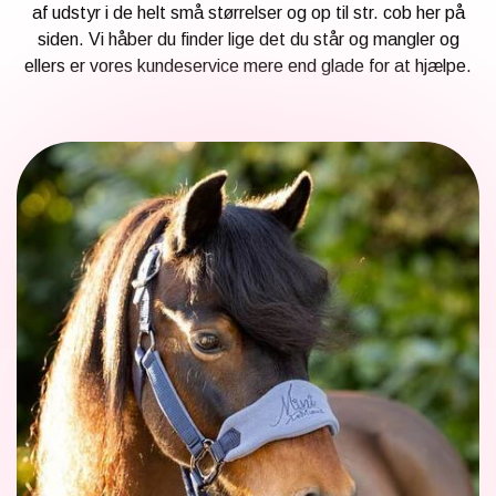
KÆPHESTE & TILBEHØR
af udstyr i de helt små størrelser og op til str. cob her på
RYTTER
siden. Vi håber du finder lige det du står og mangler og
FODER & TILBEHØR
LEMIEUX MINI TOY PONY & TILBEHØR
ellers er vores kundeservice mere end glade for at hjælpe.
PONY
SPRING & FORHINDRINGER
HKM CUDDLE PONY
BRANDS
STALD & TILBEHØR
HESTEBAMSER
NEDSAT
RYTTER
LEGETØJS HESTE
LEMIEUX X DISNEY HOBBY HORSE
TRÆHESTE & TILBEHØR
🎅🏻 JULEUDSTYR TIL KÆPHEST
LEMIEUX TOY PUPPIES
PAKKER & SÆT
BY ASTRUP BAMSE UNIVERS
TØJ & ACCESSORIES
VÆRELSE & SPISETID
HÅR, SMYKKER & TILBEHØR