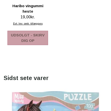
Haribo vingummi
heste
19,00kr.
Evt. lev. omk. tillægges
UDSOLGT - SKIRV
DIG OP
Sidst sete varer