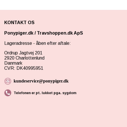
KONTAKT OS
Ponypiger.dk
/
Travshoppen.dk ApS
Lageradresse - åben efter aftale:
Ordrup Jagtvej 201
2920 Charlottenlund
Danmark
CVR: DK40995951
kundeservice@ponypiger.dk
Telefonen er pt. lukket pga. sygdom