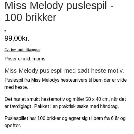
Miss Melody puslespil -
SCHLEICH® HEST & TILBEHØR
100 brikker
SKOLE, KREA & TILBEHØR
TASKER & PUNGE
99,00kr.
SJOVE HESTE TING
Evt. lev. omk. tillægges
BABY
Priser er inkl. moms
Miss Melody puslespil med sødt heste motiv.
Puslespil fra Miss Melodys hesteunivers til børn der er vilde
med heste.
Det har et smukt hestemotiv og måler 58 x 40 cm, når det
er færdiglagt. Pakket i en praktisk æske med håndtag.
Puslespillet har 100 brikker og egner sig til børn fra 6 år og
opefter.