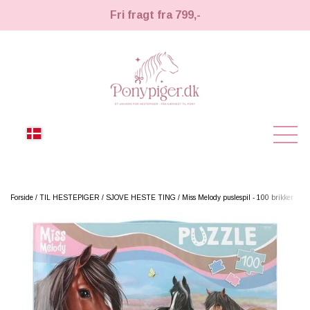
Fri fragt fra 799,-
NYHEDER
Forside
TIL HESTEPIGER
SJOVE HESTE TING
Miss Melody puslespil - 100 brikker
KÆPHESTE
KÆPHESTE
LEMIEUX TOY PONY
STRIGLER & TILBEHØR
TIL HESTEPIGER
UDSTYR & TILBEHØR