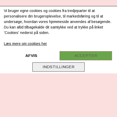
INFORMATION
Vi bruger egne cookies og cookies fra tredjeparter til at
personalisere din brugeroplevelse, til markedsføring og til at
Om os
undersøge, hvordan vores hjemmeside anvendes af besøgende.
Du kan altid tilbagekalde dit samtykke ved at trykke på linket
Levering & betaling
'Cookies' nederst på siden.
FAQ
Læs mere om cookies her
Retur
Samarbejde
AFVIS
ACCEPTER
Virksomhedsoplysninger
INDSTILLINGER
Cookie & Privatlivsoplysninger
CSR - vi tager ansvar
Tilmeld nyhedsbrev