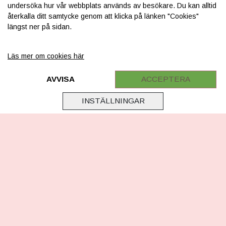
undersöka hur vår webbplats används av besökare. Du kan alltid
INFORMATION
återkalla ditt samtycke genom att klicka på länken "Cookies"
längst ner på sidan.
Om os
Levering & betaling
Läs mer om cookies här
FAQ
AVVISA
ACCEPTERA
Retur
Samarbejde
INSTÄLLNINGAR
Virksomhedsoplysninger
Cookie & Privatlivsoplysninger
CSR - vi tager ansvar
Tilmeld nyhedsbrev
FÖLG OSS