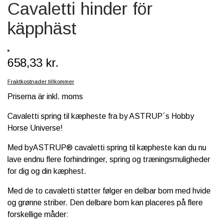
Cavaletti hinder för
SCHLEICH® HEST & TILBEHØR
käpphäst
SKOLE, KREA & TILBEHØR
TASKER & PUNGE
658,33 kr.
SJOVE HESTE TING
Fraktkostnader tillkommer
BABY
Priserna är inkl. moms
Cavaletti spring til kæpheste fra by ASTRUP´s Hobby
Horse Universe!
Med byASTRUP® cavaletti spring til kæpheste kan du nu
lave endnu flere forhindringer, spring og træningsmuligheder
for dig og din kæphest.
Med de to cavaletti støtter følger en delbar bom med hvide
og grønne striber. Den delbare bom kan placeres på flere
forskellige måder: