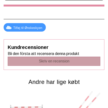
din hobbyhests evner og bygger et stærkt bånd mellem jer.
Kvaliteten og designet af by ASTRUP®´s cavaletti spring
er ligesom resten af deres tilbehør og udstyr til kæpheste,
førsteklasses produkter, der er skræddersyet til kæpheste
ridning.
Tilføj til Ønskeskyen
Tilføj ekstra sjov og muligheder til dit kæpheste eventyr
med byASTRUP® hobby horse cavaletti spring.
Kundrecensioner
Bli den första att recensera denna produkt
Skriv en recension
Andre har lige købt