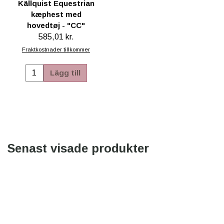
Källquist Equestrian
kæphest med
hovedtøj - "CC"
585,01 kr.
Fraktkostnader tillkommer
Lägg till
Senast visade produkter