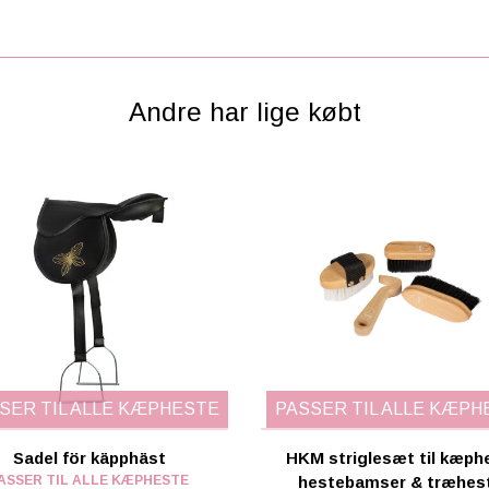
Andre har lige købt
SER TIL ALLE KÆPHESTE
PASSER TIL ALLE KÆPH
Sadel för käpphäst
HKM striglesæt til kæph
ASSER TIL ALLE KÆPHESTE
hestebamser & træhes