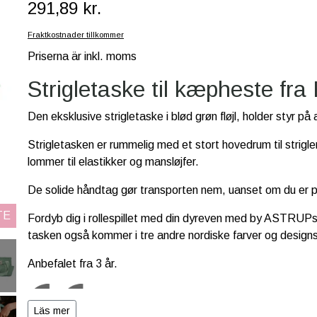
291,89 kr.
Fraktkostnader tillkommer
Priserna är inkl. moms
Strigletaske til kæpheste f
Den eksklusive strigletaske i blød grøn fløjl, holder styr på 
Strigletasken er rummelig med et stort hovedrum til strigler
lommer til elastikker og mansløjfer.
De solide håndtag gør transporten nem, uanset om du er på
TE
Fordyb dig i rollespillet med din dyreven med by ASTRUPs 
tasken også kommer i tre andre nordiske farver og designs
Anbefalet fra 3 år.
Läs mer