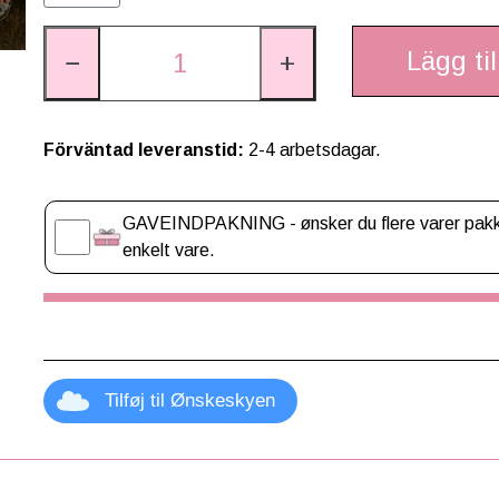
Lägg til
−
+
Förväntad leveranstid:
2-4 arbetsdagar.
Gaveindpakning
GAVEINDPAKNING - ønsker du flere varer pakket
enkelt vare.
Tilføj til Ønskeskyen