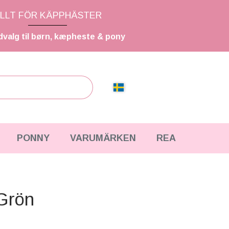
LLT FÖR KÄPPHÄSTER
dvalg til børn, kæpheste & pony
PONNY
VARUMÄRKEN
REA
 Grön