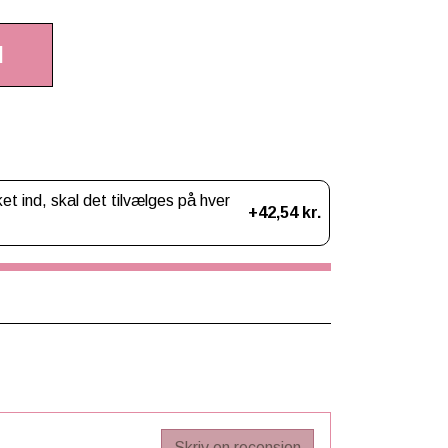
l
 ind, skal det tilvælges på hver
+42,54 kr.
Skriv en recension