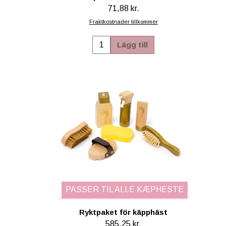
71,88 kr.
Fraktkostnader tillkommer
Lägg till
PASSER TIL ALLE KÆPHESTE
Ryktpaket för käpphäst
585,25 kr.