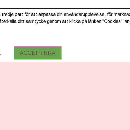
 tredje part för att anpassa din användarupplevelse, för marknad
terkalla ditt samtycke genom att klicka på länken "Cookies" län
A
ACCEPTERA
RMATION
FÖLG OSS
Facebook
ng & betaling
Instagram