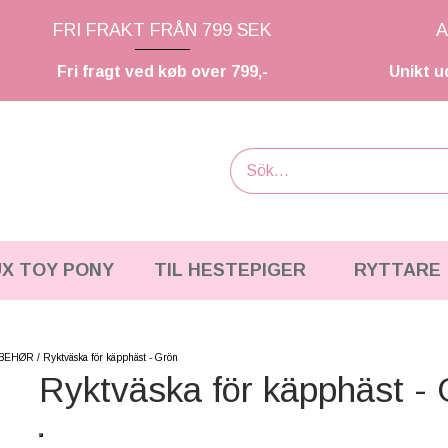
FRI FRAKT FRÅN 799 SEK
A
Fri fragt ved køb over 799,-
Unikt u
UX TOY PONY
TIL HESTEPIGER
RYTTARE
LBEHØR
Ryktväska för käpphäst - Grön
Ryktväska för käpphäst -