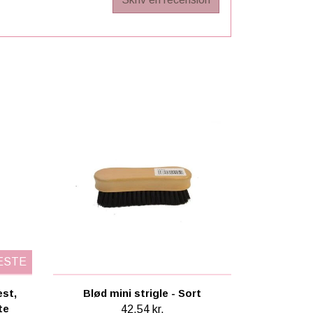
ESTE
est,
Blød mini strigle - Sort
te
42,54 kr.