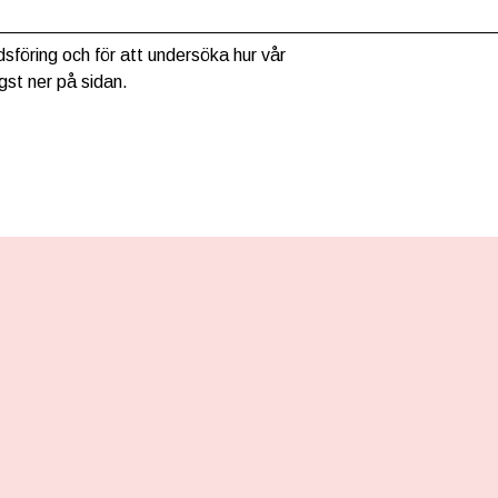
sföring och för att undersöka hur vår
gst ner på sidan.
HER KAN DU BETALE MED