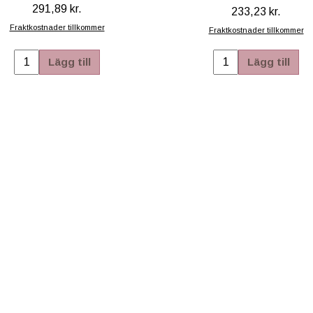
291,89 kr.
233,23 kr.
Fraktkostnader tillkommer
Fraktkostnader tillkommer
Lägg till
Lägg till