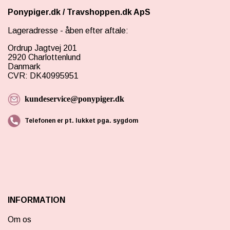
Ponypiger.dk
/
Travshoppen.dk ApS
Lageradresse - åben efter aftale:
Ordrup Jagtvej 201
2920 Charlottenlund
Danmark
CVR: DK40995951
kundeservice@ponypiger.dk
Telefonen er pt. lukket pga. sygdom
INFORMATION
Om os