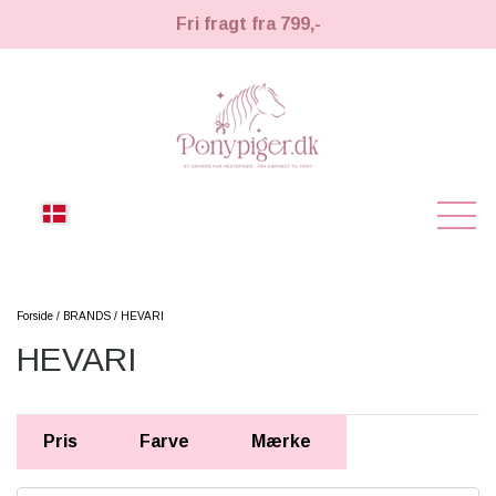
Fri fragt fra 799,-
NYHEDER
Forside
BRANDS
HEVARI
HEVARI
KÆPHESTE
KÆPHESTE
LEMIEUX TOY PONY
Pris
Farve
Mærke
STRIGLER & TILBEHØR
TIL HESTEPIGER
UDSTYR & TILBEHØR