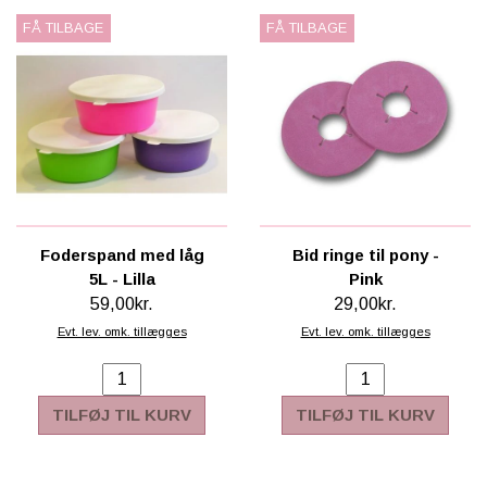
FÅ TILBAGE
FÅ TILBAGE
Foderspand med låg
Bid ringe til pony -
5L - Lilla
Pink
59,00kr.
29,00kr.
Evt. lev. omk. tillægges
Evt. lev. omk. tillægges
TILFØJ TIL KURV
TILFØJ TIL KURV