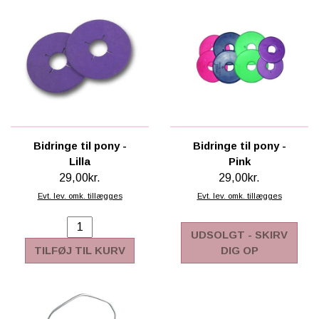
Bidringe til pony -
Bidringe til pony -
Lilla
Pink
29,00kr.
29,00kr.
Evt. lev. omk. tillægges
Evt. lev. omk. tillægges
UDSOLGT - SKIRV
TILFØJ TIL KURV
DIG OP