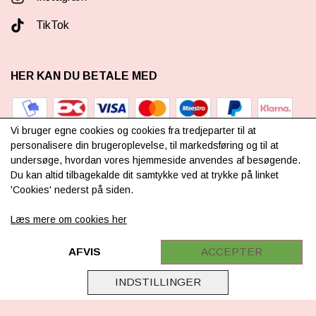
TikTok
HER KAN DU BETALE MED
Vi bruger egne cookies og cookies fra tredjeparter til at
personalisere din brugeroplevelse, til markedsføring og til at
undersøge, hvordan vores hjemmeside anvendes af besøgende.
TILMELD NYHEDSBREV
Du kan altid tilbagekalde dit samtykke ved at trykke på linket
'Cookies' nederst på siden.
Læs mere om cookies her
TILMELD DIG VORES
NYHEDSBREV
AFVIS
ACCEPTER
(mere information)
INDSTILLINGER