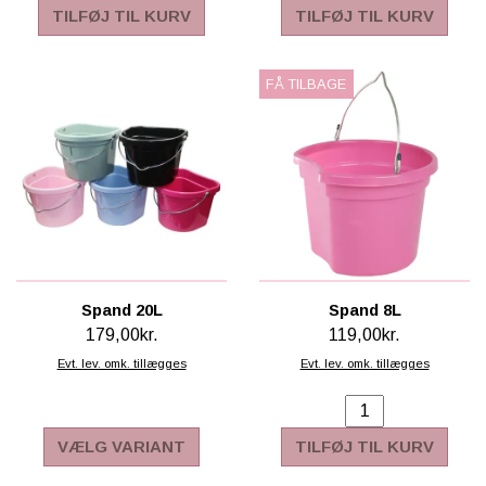
TILFØJ TIL KURV
TILFØJ TIL KURV
SCHLEICH® HEST & TILBEHØR
SKOLE, KREA & TILBEHØR
FÅ TILBAGE
TASKER & PUNGE
SJOVE HESTE TING
BABY
Spand 20L
Spand 8L
179,00kr.
119,00kr.
Evt. lev. omk. tillægges
Evt. lev. omk. tillægges
VÆLG VARIANT
TILFØJ TIL KURV